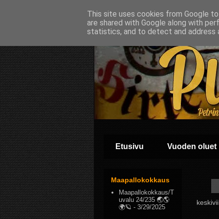
This site uses cookies from Google to 
are shared with Google along with per
statistics, and to detect and address 
Etusivu
Vuoden oluet
Maapallokokkaus
Maapallokokkaus/T
uvalu 24/235 🌏🌎
keskivi
🌍🪐
- 3/29/2025