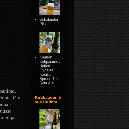
Schalander
Pils
Kaarlon
Kotipanimo /
United
Gypsies
Kaerka
Spruce Tip
Sour Ale
 panimo,
tista. Olut
Kuukauden 5
suosituinta
intaan
Suussa
inen ja