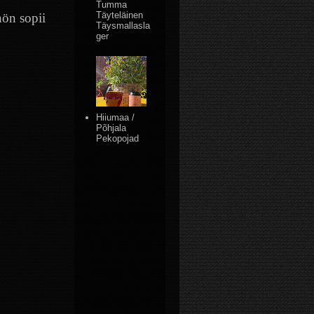
Tumma
Täyteläinen
hön sopii
Täysmallasla
ger
Hiiumaa /
Põhjala
Pekopojad