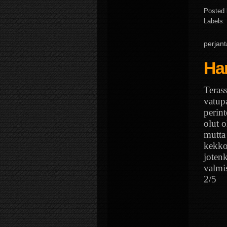
Posted
Labels:
perjant
Har
Teras
vatup
perint
olut o
mutta
kekko
jotenk
valmis
2/5