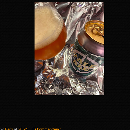
 by
Petri
at
20.24
Ei kommentteja :