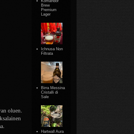
Komandor
Brew
Premium
Lager
Ichnusa Non
Filtrata
Birra Messina
Cristalli di
Sale
van oluen.
ksalainen
a.
Hartwall Aura