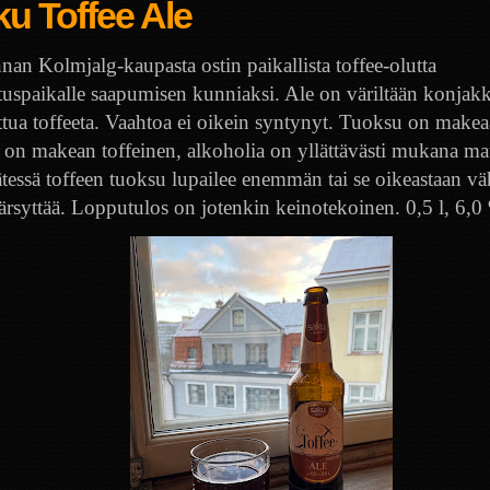
u Toffee Ale
nnan Kolmjalg-kaupasta ostin paikallista toffee-olutta
tuspaikalle saapumisen kunniaksi. Ale on väriltään konjakki
ttua toffeeta. Vaahtoa ei oikein syntynyt. Tuoksu on makeaa
on makean toffeinen, alkoholia on yllättävästi mukana ma
tessä toffeen tuoksu lupailee enemmän tai se oikeastaan väh
ärsyttää. Lopputulos on jotenkin keinotekoinen. 0,5 l, 6,0