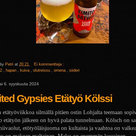
 by
Petri
at
20.21
Ei kommentteja :
2
,
hapan
,
kuiva
,
olutreissu
,
omena
,
siideri
ai 6. syyskuuta 2024
ted Gypsies Etätyö Kölssi
n etätyöviikkoa silmällä pitäen ostin Lohjalta teemaan sopi
o etätyön jälkeen on hyvä palata tunnelmaan. Kölsch on sa
iivaolut, etötyöläisjuoma on kultaista ja vaahtoa on valkea
u on makean maltainen. Maku on enemmän kuusinen,