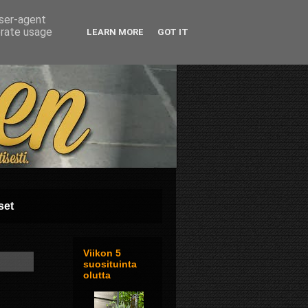
user-agent
erate usage
LEARN MORE
GOT IT
set
Viikon 5
suosituinta
olutta