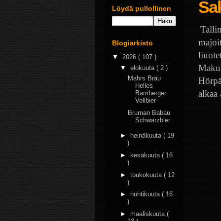
Sak
Löydä pullollinen
Talli
majoi
Blogiarkisto
liuote
▼
2026
( 107 )
Maku 
▼
elokuuta
( 2 )
Mahrs Bräu
Hörpä
Helles
alkaa 
Bamberger
Vollbier
Bruman Babau
Schwarzbier
►
heinäkuuta
( 19
)
►
kesäkuuta
( 16
)
►
toukokuuta
( 12
)
►
huhtikuuta
( 16
)
►
maaliskuuta
(