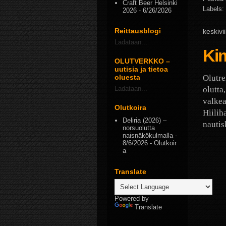
Craft Beer Helsinki
Labels:
2026
- 6/26/2026
Reittausblogi
keskivi
Ladataan...
Ki
OLUTVERKKO –
uutisia ja tietoa
Olutre
oluesta
olutta
Ladataan...
valkea
Olutkoira
Hiilih
Deliria (2026) –
nautis
norsuolutta
naisnäkökulmalla
-
8/6/2026
- Olutkoir
a
Translate
Powered by
Translate