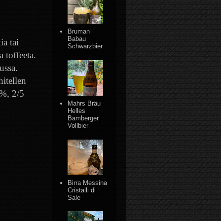
Bruman
Babau
a tai
Schwarzbier
 toffeeta.
ussa.
itellen
 %, 2/5
Mahrs Bräu
Helles
Bamberger
Vollbier
Birra Messina
Cristalli di
Sale