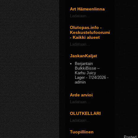
Art Hämeenlinna
Ladataan...
Olutopas.info -
Keskustelufoorumi
- Kaikki alueet
Ladataan...
JaskanKaljat
Berjantain
BulkkiBisse –
Karhu Juicy
Lager
- 7/24/2026
-
admin
Arde arvioi
Ladataan...
OLUTKELLARI
Ladataan...
Tuopillinen
Posted