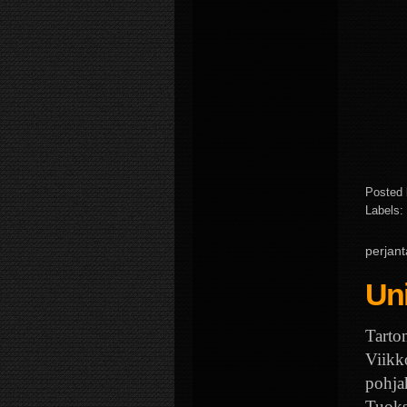
Posted
Labels:
perjant
Uni
Tarto
Viikk
pohjah
Tuoks