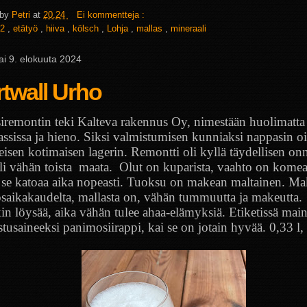
 by
Petri
at
20.24
Ei kommentteja :
2
,
etätyö
,
hiiva
,
kölsch
,
Lohja
,
mallas
,
mineraali
ai 9. elokuuta 2024
twall Urho
siremontin teki Kalteva rakennus Oy, nimestään huolimatta 
assissa ja hieno. Siksi valmistumisen kunniaksi nappasin o
eisen kotimaisen lagerin. Remontti oli kyllä täydellisen on
li vähän toista
maata.
Olut on kuparista, vaahto on komea
 se katoaa aika nopeasti. Tuoksu on makean maltainen. M
saikakaudelta, mallasta on, vähän tummuutta ja makeutta.
in löysää, aika vähän tulee ahaa-elämyksiä. Etiketissä main
tusaineeksi panimosiirappi, kai se on jotain hyvää. 0,33 l,