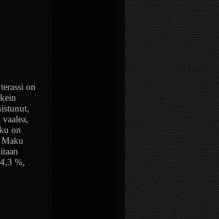
terassi on
ikein
nistunut,
 vaalea,
aku on
Maku
itaan
 4,3 %,