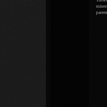
miner
parem