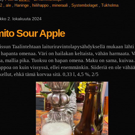
2
,
ale
,
Haninge
,
hiilihappo
,
mineraali
,
Systembolaget
,
Tukholma
ikko 2. lokakuuta 2024
mito Sour Apple
issun Taalintehtaan laituriravintolapysähdyksellä mukaan lähti 
, hapanta omenaa. Väri on hailakan keltaista, vähän harmaata. 
a, mallia pika. Tuoksu on hapan omena. Maku on sama, kuivaa.
appoa on kuin vissyssä, ellei enemmänkin. Siideriä en ole vähä
kellut, ehkä tämä korvaa sitä. 0,33 l, 4,5 %, 2/5