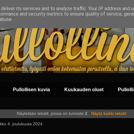
deliver its services and to analyze traffic. Your IP address and 
formance and security metrics to ensure quality of service, gen
abuse.
Pullollisen kuvia
Kuukauden oluet
Pullolli
Näytetään tekstit, joissa on tunniste
2
.
Näytä kaikki tekstit
ikko 4. joulukuuta 2024