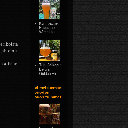
Kulmbacher
Kapuziner
Weissbier
erikoista
Vaahto on
än aikaan
Tuju Jalkapuu
Belgian
Golden Ale
Viimeisimmän
vuoden
suosituimmat