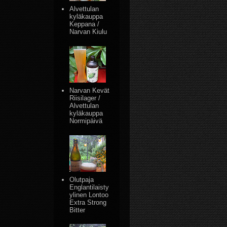
Alvettulan
kyläkauppa
Keppana /
Narvan Kiulu
Narvan Kevät
Riisilager /
Alvettulan
kyläkauppa
Normipäivä
Olutpaja
Englantilaisty
ylinen Lontoo
Extra Strong
Bitter