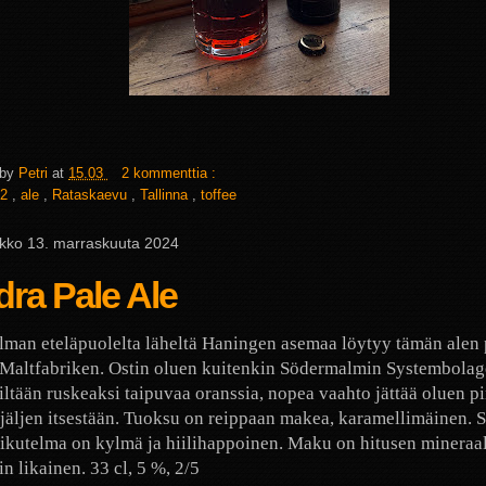
 by
Petri
at
15.03
2 kommenttia :
2
,
ale
,
Rataskaevu
,
Tallinna
,
toffee
iikko 13. marraskuuta 2024
ra Pale Ale
man eteläpuolelta läheltä Haningen asemaa löytyy tämän alen
Maltfabriken. Ostin oluen kuitenkin Södermalmin Systembolage
iltään ruskeaksi taipuvaa oranssia, nopea vaahto jättää oluen p
 jäljen itsestään. Tuoksu on reippaan makea, karamellimäinen. 
ikutelma on kylmä ja hiilihappoinen. Maku on hitusen mineraal
in likainen. 33 cl, 5 %, 2/5