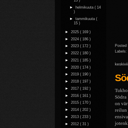
13 )
►
helmikuuta
( 14
)
►
tammikuuta
(
15 )
►
2025
( 169 )
►
2024
( 186 )
Posted
►
2023
( 172 )
Labels:
►
2022
( 180 )
►
2021
( 185 )
keskiv
►
2020
( 174 )
►
2019
( 190 )
Söd
►
2018
( 197 )
►
2017
( 192 )
Tukhol
►
2016
( 161 )
Södra 
►
2015
( 170 )
on vär
reilun
►
2014
( 202 )
ensiva
►
2013
( 233 )
jotenk
►
2012
( 31 )