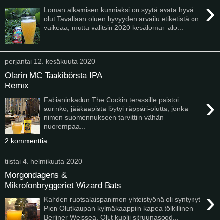
›
Loman alkamisen kunniaksi on syytä avata hyvä
olut.Tavallaan oluen hyvyyden arvailu etiketistä on
vaikeaa, mutta valitsin 2020 kesäloman alo...
perjantai 12. kesäkuuta 2020
Olarin MC Taakibörsta IPA
Remix
›
Fabianinkadun The Cockin terassille paistoi
aurinko, jääkaapista löytyi räppäri-olutta, jonka
nimen suomennukseen tarvittiin vähän
nuorempaa...
2 kommenttia:
tiistai 4. helmikuuta 2020
Morgondagens &
Mikrofonbryggeriet Wizard Bats
›
Kahden ruotsalaispanimon yhteistyönä oli syntynyt
Pien Olutkaupan kylmäkaappiin kapea tölkillinen
Berliner Weissea. Olut kuplii sitruunasood...