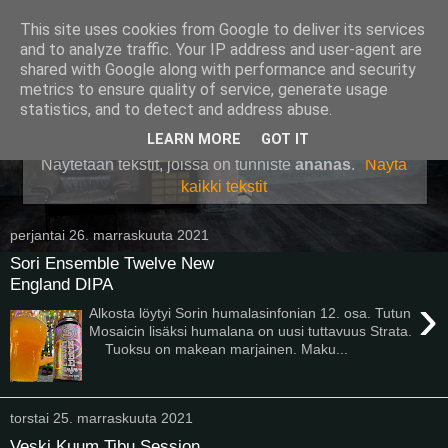
This site uses cookies from Google to deliver its services
Pullollinen
and to analyze traffic. Your IP address and user-agent are
shared with Google along with performance and security
metrics to ensure quality of service, generate usage
statistics, and to detect and address abuse.
▼
LEARN MORE
GOT IT
Näytetään tekstit, joissa on tunniste
ananas
.
Näytä
kaikki tekstit
perjantai 26. marraskuuta 2021
Sori Ensemble Twelve New
England DIPA
›
Alkosta löytyi Sorin humalasinfonian 12. osa. Tutun
Mosaicin lisäksi humalana on uusi tuttavuus Strata.
Tuoksu on makean marjainen. Maku...
torstai 25. marraskuuta 2021
Veski Kuum Tibu Session