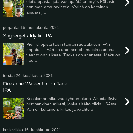
›
olutkaupasta, jota vastapäätä on myös Pühaste-
panimon oma ravintola. Värinä on keltainen
ananas j...
perjantai 16. heinäkuuta 2021
Stigbergets Idyllic IPA
›
Pien-shopista taisin tämän ruotsalaisen IPAn
napata. Väri on ananasmehumaista sameaa,
vaahto on valkeaa. Tuoksu on ananasta. Maku on
hed...
torstai 24. kesäkuuta 2021
Firestone Walker Union Jack
IPA
›
Kesäloman alku vaati yhden oluen. Alkosta löytyi
brittihenkinen etiketti, jonka sisältö olikin USAsta.
Väri on kultainen, kirkas ja vaahto o...
keskiviikko 16. kesäkuuta 2021