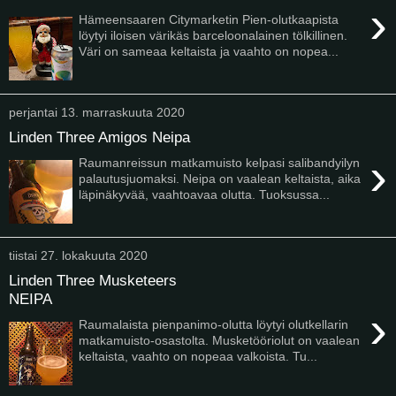
›
Hämeensaaren Citymarketin Pien-olutkaapista
löytyi iloisen värikäs barceloonalainen tölkillinen.
Väri on sameaa keltaista ja vaahto on nopea...
perjantai 13. marraskuuta 2020
Linden Three Amigos Neipa
›
Raumanreissun matkamuisto kelpasi salibandyilyn
palautusjuomaksi. Neipa on vaalean keltaista, aika
läpinäkyvää, vaahtoavaa olutta. Tuoksussa...
tiistai 27. lokakuuta 2020
Linden Three Musketeers
NEIPA
›
Raumalaista pienpanimo-olutta löytyi olutkellarin
matkamuisto-osastolta. Musketööriolut on vaalean
keltaista, vaahto on nopeaa valkoista. Tu...