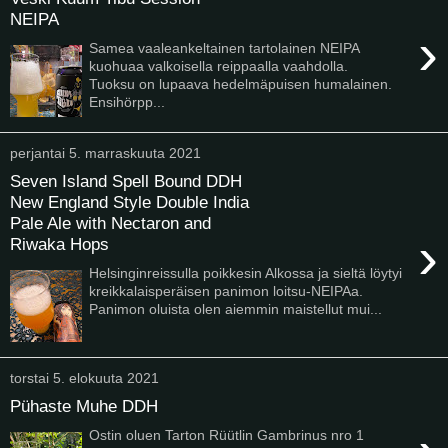
NEIPA
›
Samea vaaleankeltainen tartolainen NEIPA
kuohuaa valkoisella reippaalla vaahdolla.
Tuoksu on lupaava hedelmäpuisen humalainen.
Ensihörpp...
perjantai 5. marraskuuta 2021
Seven Island Spell Bound DDH
New England Style Double India
Pale Ale with Nectaron and
›
Riwaka Hops
Helsinginreissulla poikkesin Alkossa ja sieltä löytyi
kreikkalaisperäisen panimon loitsu-NEIPAa.
Panimon oluista olen aiemmin maistellut mui...
torstai 5. elokuuta 2021
Pühaste Muhe DDH
Ostin oluen Tarton Rüütlin Gambrinus nro 1