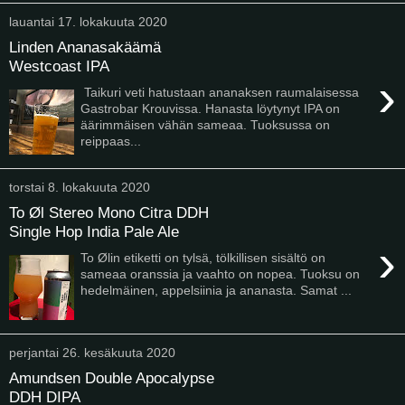
lauantai 17. lokakuuta 2020
Linden Ananasakäämä
Westcoast IPA
›
Taikuri veti hatustaan ananaksen raumalaisessa
Gastrobar Krouvissa. Hanasta löytynyt IPA on
äärimmäisen vähän sameaa. Tuoksussa on
reippaas...
torstai 8. lokakuuta 2020
To Øl Stereo Mono Citra DDH
Single Hop India Pale Ale
›
To Ølin etiketti on tylsä, tölkillisen sisältö on
sameaa oranssia ja vaahto on nopea. Tuoksu on
hedelmäinen, appelsiinia ja ananasta. Samat ...
perjantai 26. kesäkuuta 2020
Amundsen Double Apocalypse
DDH DIPA