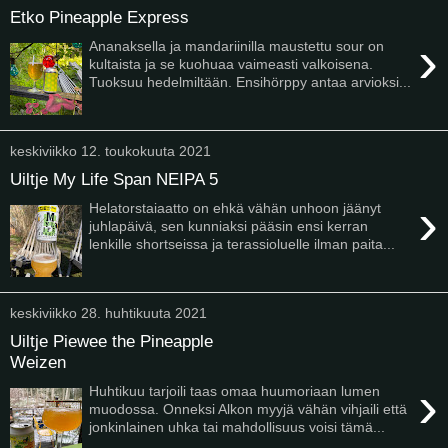
Etko Pineapple Express
›
Ananaksella ja mandariinilla maustettu sour on
kultaista ja se kuohuaa vaimeasti valkoisena.
Tuoksuu hedelmiltään. Ensihörppy antaa arvioksi...
keskiviikko 12. toukokuuta 2021
Uiltje My Life Span NEIPA 5
›
Helatorstaiaatto on ehkä vähän unhoon jäänyt
juhlapäivä, sen kunniaksi pääsin ensi kerran
lenkille shortseissa ja terassioluelle ilman paita...
keskiviikko 28. huhtikuuta 2021
Uiltje Piewee the Pineapple
Weizen
›
Huhtikuu tarjoili taas omaa huumoriaan lumen
muodossa. Onneksi Alkon myyjä vähän vihjaili että
jonkinlainen uhka tai mahdollisuus voisi tämä...