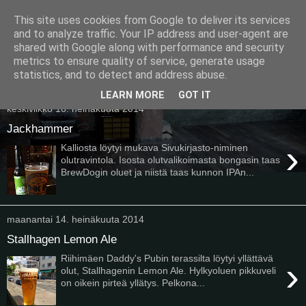
This site uses cookies from Google to deliver its services
Pullollinen
and to analyze traffic. Your IP address and user-agent are
shared with Google along with performance and security
metrics to ensure quality of service, generate usage
statistics, and to detect and address abuse.
▼
LEARN MORE
GOT IT
keskiviikko 16. heinäkuuta 2014
Jackhammer
›
Kalliosta löytyi mukava Sivukirjasto-niminen
olutravintola. Isosta olutvalikoimasta bongasin taas
BrewDogin oluet ja niistä taas kunnon IPAn...
maanantai 14. heinäkuuta 2014
Stallhagen Lemon Ale
Riihimäen Daddy's Pubin terassilta löytyi yllättävä
›
olut, Stallhagenin Lemon Ale. Hylkyoluen pikkuveli
on oikein pirteä yllätys. Pelkona...