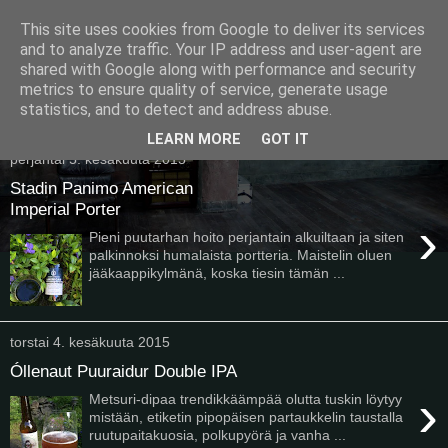
This site uses cookies from Google to deliver its services
Pullollinen
and to analyze traffic. Your IP address and user-agent are
shared with Google along with performance and security
metrics to ensure quality of service, generate usage
statistics, and to detect and address abuse.
▼
LEARN MORE
GOT IT
perjantai 5. kesäkuuta 2015
Stadin Panimo American
Imperial Porter
›
Pieni puutarhan hoito perjantain alkuiltaan ja siten
palkinnoksi humalaista portteria. Maistelin oluen
jääkaappikylmänä, koska tiesin tämän ...
torstai 4. kesäkuuta 2015
Óllenaut Puuraidur Double IPA
›
Metsuri-dipaa trendikkäämpää olutta tuskin löytyy
mistään, etiketin pipopäisen partaukkelin taustalla
ruutupaitakuosia, polkupyörä ja vanha ...