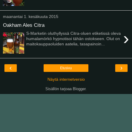
maanantai 1. kesäkuuta 2015
Oakham Ales Citra
›
S-Marketin oluthyllyssä Citra-oluen etiketissä oleva
humalamörkö hypnotisoi tähän ostokseen. Olut on
maitokauppaoluiden aatelia, tasapainoin...
‹
›
Etusivu
Näytä internetversio
Sisällön tarjoaa
Blogger
.