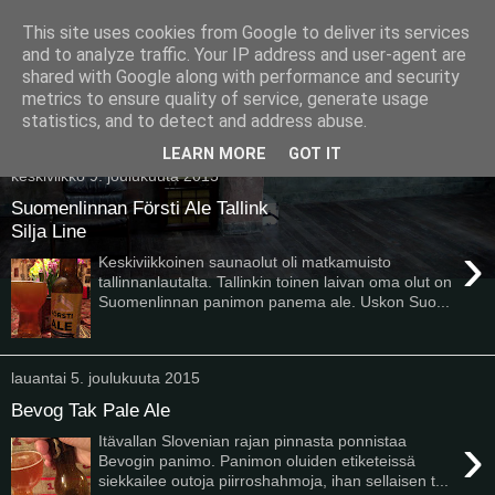
This site uses cookies from Google to deliver its services
Pullollinen
and to analyze traffic. Your IP address and user-agent are
shared with Google along with performance and security
metrics to ensure quality of service, generate usage
statistics, and to detect and address abuse.
▼
LEARN MORE
GOT IT
keskiviikko 9. joulukuuta 2015
Suomenlinnan Försti Ale Tallink
Silja Line
›
Keskiviikkoinen saunaolut oli matkamuisto
tallinnanlautalta. Tallinkin toinen laivan oma olut on
Suomenlinnan panimon panema ale. Uskon Suo...
lauantai 5. joulukuuta 2015
Bevog Tak Pale Ale
›
Itävallan Slovenian rajan pinnasta ponnistaa
Bevogin panimo. Panimon oluiden etiketeissä
siekkailee outoja piirroshahmoja, ihan sellaisen t...