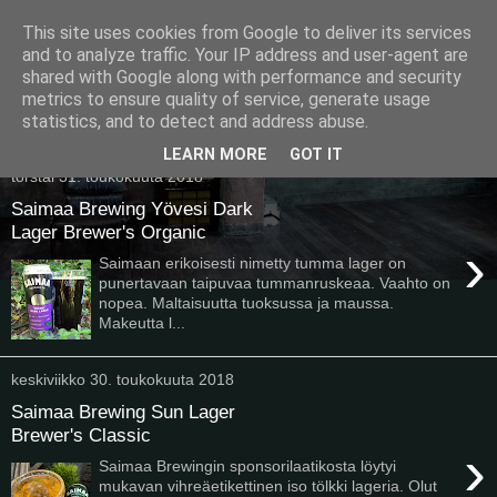
This site uses cookies from Google to deliver its services
Pullollinen
and to analyze traffic. Your IP address and user-agent are
shared with Google along with performance and security
metrics to ensure quality of service, generate usage
statistics, and to detect and address abuse.
▼
LEARN MORE
GOT IT
torstai 31. toukokuuta 2018
Saimaa Brewing Yövesi Dark
Lager Brewer's Organic
›
Saimaan erikoisesti nimetty tumma lager on
punertavaan taipuvaa tummanruskeaa. Vaahto on
nopea. Maltaisuutta tuoksussa ja maussa.
Makeutta l...
keskiviikko 30. toukokuuta 2018
Saimaa Brewing Sun Lager
Brewer's Classic
›
Saimaa Brewingin sponsorilaatikosta löytyi
mukavan vihreäetikettinen iso tölkki lageria. Olut