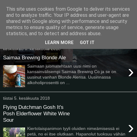
This site uses cookies from Google to deliver its services
Pullollinen
and to analyze traffic. Your IP address and user-agent are
shared with Google along with performance and security
metrics to ensure quality of service, generate usage
statistics, and to detect and address abuse.
▼
LEARN MORE
GOT IT
keskiviikko 6. kesäkuuta 2018
Saimaa Brewing Blonde Ale
›
Saimaan juomatehtaan uusi nimi on
kansainvälisempi Saimaa Brewing Co ja se on
uusinut vanhan Blonde Alensa. Uusinnassa
alkoholiprosentti on ...
tiistai 5. kesäkuuta 2018
Flying Dutchman Gosh It's
Posh Elderflower White Wine
Sour
›
Kiertolaispanimon tyyli oluiden nimeämisessä ei
petä, no ei itse olutkaan. Hapanolut tuoksuu vähän