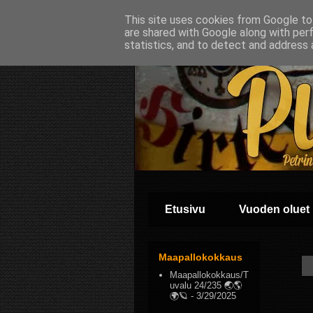
This site uses cookies from Google to 
are shared with Google along with per
statistics, and to detect and address 
Etusivu
Vuoden oluet
Maapallokokkaus
Maapallokokkaus/T
uvalu 24/235 🌏🌎
🌍🪐
- 3/29/2025