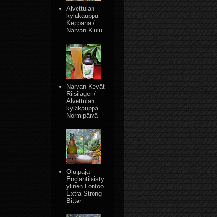
Alvettulan
kyläkauppa
Keppana /
Narvan Kiulu
Narvan Kevät
Riisilager /
Alvettulan
kyläkauppa
Normipäivä
Olutpaja
Englantilaisty
ylinen Lontoo
Extra Strong
Bitter