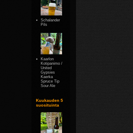
Schalander
Pils
Kaarlon
Kotipanimo /
United
Gypsies
Kaerka
Spruce Tip
Sour Ale
Kuukauden 5
suosituinta