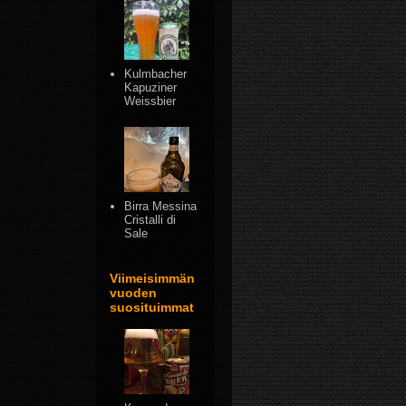
Kulmbacher
Kapuziner
Weissbier
Birra Messina
Cristalli di
Sale
Viimeisimmän
vuoden
suosituimmat