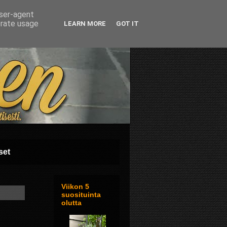
user-agent
erate usage
LEARN MORE
GOT IT
set
Viikon 5
suosituinta
olutta