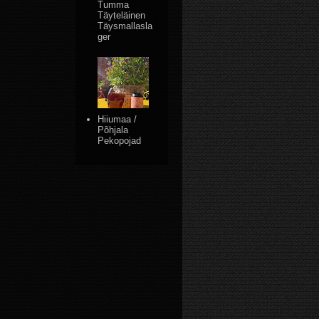
Tumma
Täyteläinen
Täysmallasla
ger
Hiiumaa /
Põhjala
Pekopojad