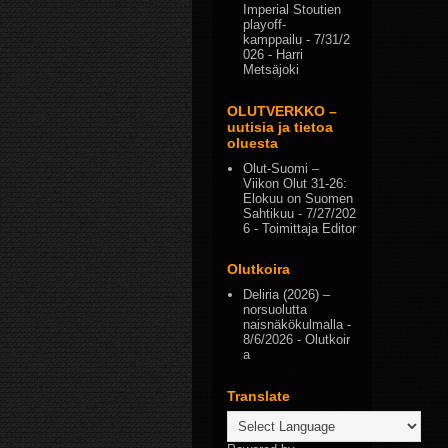
Imperial Stoutien
playoff-
kamppailu
- 7/31/2
026
- Harri
Metsäjoki
OLUTVERKKO –
uutisia ja tietoa
oluesta
Olut-Suomi –
Viikon Olut 31-26:
Elokuu on Suomen
Sahtikuu
- 7/27/202
6
- Toimittaja Editor
Olutkoira
Deliria (2026) –
norsuolutta
naisnäkökulmalla
-
8/6/2026
- Olutkoir
a
Translate