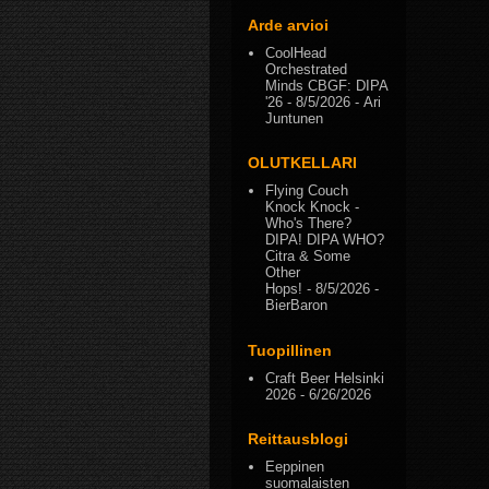
Arde arvioi
CoolHead
Orchestrated
Minds CBGF: DIPA
'26
- 8/5/2026
- Ari
Juntunen
OLUTKELLARI
Flying Couch
Knock Knock -
Who's There?
DIPA! DIPA WHO?
Citra & Some
Other
Hops!
- 8/5/2026
-
BierBaron
Tuopillinen
Craft Beer Helsinki
2026
- 6/26/2026
Reittausblogi
Eeppinen
suomalaisten