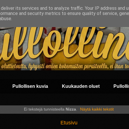
deliver its services and to analyze traffic. Your IP address and 
formance and security metrics to ensure quality of service, gen
abuse.
Pullollisen kuvia
Kuukauden oluet
Pullolli
Ei tekstejä tunnisteella
Nizza
.
Näytä kaikki tekstit
Etusivu