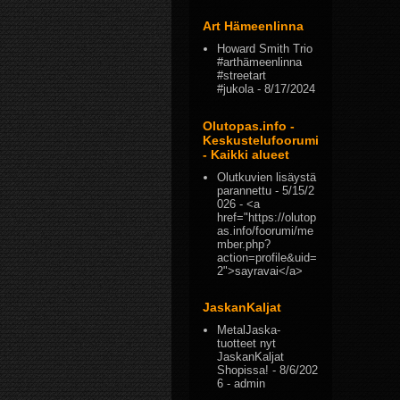
Art Hämeenlinna
Howard Smith Trio
#arthämeenlinna
#streetart
#jukola
- 8/17/2024
Olutopas.info -
Keskustelufoorumi
- Kaikki alueet
Olutkuvien lisäystä
parannettu
- 5/15/2
026
- <a
href="https://olutop
as.info/foorumi/me
mber.php?
action=profile&uid=
2">sayravai</a>
JaskanKaljat
MetalJaska-
tuotteet nyt
JaskanKaljat
Shopissa!
- 8/6/202
6
- admin