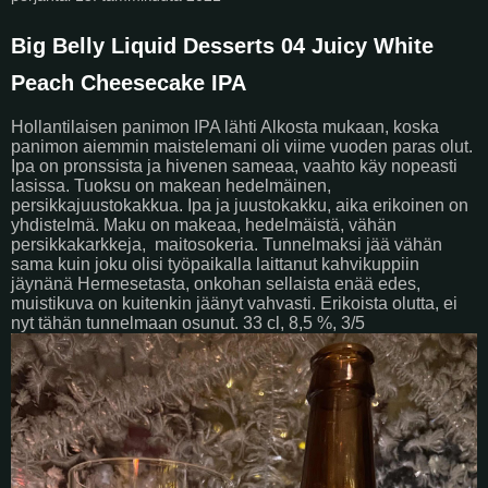
Big Belly Liquid Desserts 04 Juicy White
Peach Cheesecake IPA
Hollantilaisen panimon IPA lähti Alkosta mukaan, koska
panimon aiemmin maistelemani oli viime vuoden paras olut.
Ipa on pronssista ja hivenen sameaa, vaahto käy nopeasti
lasissa. Tuoksu on makean hedelmäinen,
persikkajuustokakkua. Ipa ja juustokakku, aika erikoinen on
yhdistelmä. Maku on makeaa, hedelmäistä, vähän
persikkakarkkeja,
maitosokeria. Tunnelmaksi jää vähän
sama kuin joku olisi työpaikalla laittanut kahvikuppiin
jäynänä Hermesetasta, onkohan sellaista enää edes,
muistikuva on kuitenkin jäänyt vahvasti. Erikoista olutta, ei
nyt tähän tunnelmaan osunut. 33 cl, 8,5 %, 3/5