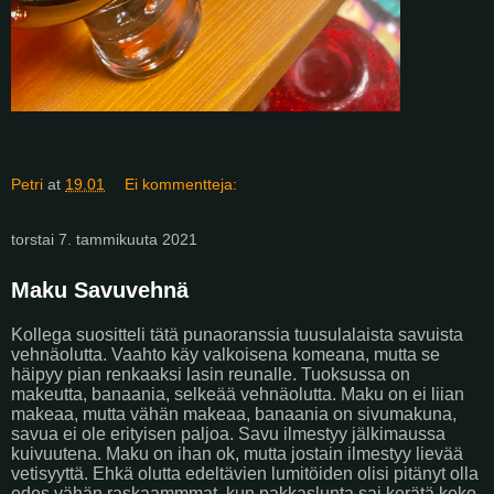
Petri
at
19.01
Ei kommentteja:
torstai 7. tammikuuta 2021
Maku Savuvehnä
Kollega suositteli tätä punaoranssia tuusulalaista savuista
vehnäolutta. Vaahto käy valkoisena komeana, mutta se
häipyy pian renkaaksi lasin reunalle. Tuoksussa on
makeutta, banaania, selkeää vehnäolutta. Maku on ei liian
makeaa, mutta vähän makeaa, banaania on sivumakuna,
savua ei ole erityisen paljoa. Savu ilmestyy jälkimaussa
kuivuutena. Maku on ihan ok, mutta jostain ilmestyy lievää
vetisyyttä. Ehkä olutta edeltävien lumitöiden olisi pitänyt olla
edes vähän raskaammmat, kun pakkaslunta sai kerätä koko