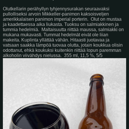
Olutkellarin perähyllyn tyhjennysurakan seuraavaksi
pullolliseksi arvoin Mikkeller-panimon kaksoisveljen
amerikkalaisen panimon imperial porterin.
Olut on mustaa
ja kaadettaessa aika liukasta. Tuoksu on salmiakkinen ja
tummia hedelmiä.
Maltaisuutta riittää maussa, salmiakki on
mukana mukavasti. Tummat hedelmät eivät ole liian
makeita. Kuplinta yllättää vähän. Hitaasti juotavaa ja
vatsaan saakka lämpöä tuovaa olutta, jotain koukkua olisin
odottanut, ehkä koukuksi kuitenkin riittää lopun paremman
alkoholin viivähdys nielussa.
355 ml, 11,5 %, 5/5