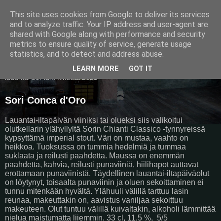
This site uses cookies from Google to deliver its services
Pullollinen
and to analyze traffic. Your IP address and user-agent are
shared with Google along with performance and security
metrics to ensure quality of service, generate usage
statistics, and to detect and address abuse.
▼
LEARN MORE
GOT IT
lauantai 30. tammikuuta 2021
Sori Conca d'Oro
Lauantai-iltapäivän viiniksi tai olueksi siis valikoitui
olutkellarin ylähyllyltä Sorin Chianti Classico -tynnyreissä
kypsyttämä imperial stout. Väri on mustaa, vaahto on
heikkoa. Tuoksussa on tummia hedelmiä ja tummaa
suklaata ja reilusti paahdetta. Maussa on enemmän
paahdetta, kahvia, reilusti punaviiniä, hiilihapot auttavat
erottamaan punaviinistä. Täydellinen lauantai-iltapäiväolut
on löytynyt, toisaalta punaviinin ja oluen sekoittaminen ei
tunnu mitenkään hyvältä. Ylähuuli välillä tarttuu lasin
reunaa, makeuttakin on, aavistus vaniljaa sekoittuu
makeuteen. Olut tuntuu välillä kuivaltakin, alkoholi lämmittää
nielua maistumatta liiemmin. 33 cl, 11,5 %,
5/5