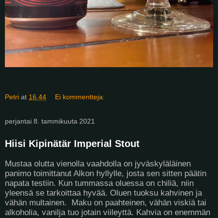
Petri
at
16.44
Ei kommentteja:
perjantai 8. tammikuuta 2021
Hiisi Kipinätär Imperial Stout
Mustaa olutta vienolla vaahdolla on jyväskyläläinen
panimo toimittanut Alkon hyllylle, josta sen sitten päätin
napata testiin. Kun tummassa oluessa on chiliä, niin
yleensä se tarkoittaa hyvää. Oluen tuoksu kahvinen ja
vähän multainen. Maku on paahteinen, vähän viskiä tai
alkoholia, vanilja tuo jotain viileyttä. Kahvia on enemmän