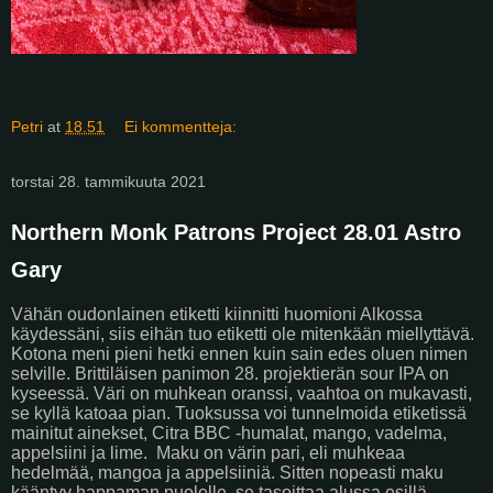
Petri
at
18.51
Ei kommentteja:
torstai 28. tammikuuta 2021
Northern Monk Patrons Project 28.01 Astro
Gary
Vähän oudonlainen etiketti kiinnitti huomioni Alkossa
käydessäni, siis eihän tuo etiketti ole mitenkään miellyttävä.
Kotona meni pieni hetki ennen kuin sain edes oluen nimen
selville. Brittiläisen panimon 28. projektierän sour IPA on
kyseessä. Väri on muhkean oranssi, vaahtoa on mukavasti,
se kyllä katoaa pian. Tuoksussa voi tunnelmoida etiketissä
mainitut ainekset, Citra BBC -humalat, mango, vadelma,
appelsiini ja lime.
Maku on värin pari, eli muhkeaa
hedelmää, mangoa ja appelsiiniä. Sitten nopeasti maku
kääntyy happaman puolelle, se tasoittaa alussa esillä