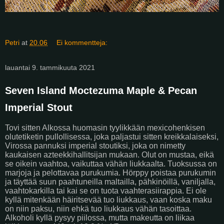
Petri
at
20.06
Ei kommentteja:
lauantai 9. tammikuuta 2021
Seven Island Moctezuma Maple & Pecan
Imperial Stout
Tovi sitten Alkossa huomasin tyylikkään mexicohenkisen
olutetiketin pullollisessa, joka paljastui sitten kreikkalaiseksi,
Virossa pannuksi imperial stoutiksi, joka on nimetty
kaukaisen azteekkihallitsijan mukaan. Olut on mustaa, eikä
se oikein vaahtoa, vaikuttaa vähän liukkaalta. Tuoksussa on
marjoja ja pelottavaa purukumia. Hörppy poistaa purukumin
ja täyttää suun paahtuneilla maltailla, pähkinöillä, vaniljalla,
vaahtokarkilla tai kai se on tuota vaahterasiirappia. Ei ole
kyllä mitenkään häiritsevää tuo liukkaus, vaan koska maku
on niin paksu, niin ehkä tuo liukkaus vähän tasoittaa.
Alkoholi kyllä pysyy piilossa, mutta makeutta on liikaa