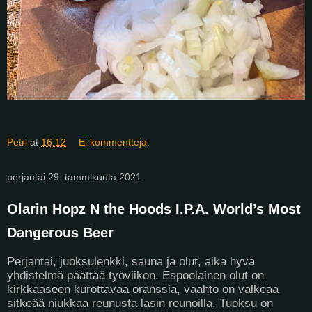
Petri
at
16.12
Ei kommentteja:
perjantai 29. tammikuuta 2021
Olarin Hopz N the Hoods I.P.A. World’s Most
Dangerous Beer
Perjantai, juoksulenkki, sauna ja olut, aika hyvä
yhdistelmä päättää työviikon. Espoolainen olut on
kirkkaaseen kurottavaa oranssia, vaahto on valkeaa
sitkeää niukkaa reunusta lasin reunoilla. Tuoksu on