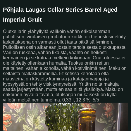
Põhjala Laugas Cellar Series Barrel Aged
Imperial Gruit
Olutkellarin ylähyllyltä valikoin vähän erikoisemman
pullollisen, virolaisen gruit-oluen korkki oli hienosti sinetöity,
tarkoituksena on varmasti ollut taata pitkä säilyminen.
Pullollisen ostin aikanaan jostain tartolaisesta olutkaupasta.
Väri on ruskeaa, vähän likaista, vaahto on heikosti
kermainen ja se katoaa melkein kokonaan. Gruit-oluessa ei
ole käytetty ollenkaan humalia. Tuoksu onkin reilun
maltainen, vähän alkoholia, vähän kotiviinimäinen. Maku on
sellaista mallaskaramelliä. Etiketissä kerrotaan että
mausteina on käytetty kuminaa ja katajanmarjoja ja
kypsytystä on tehty viskitynnyreissä. Yritän noita makuja
saada järjestymään, mutta en saa niitä yksilöityä. Maku on
erikoinen hyvällä tavalla, olutsarjan mukaisesti on kyllä
viileän metsäinen tunnelma. 0,33 l, 12,3 %, 5/5