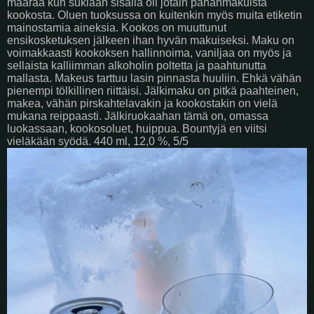
määrää kun suklaan sisällä oli jotain pahanmakuista
kookosta. Oluen tuoksussa on kuitenkin myös muita etiketin
mainostamia aineksia. Kookos on muuttunut
ensikosketuksen jälkeen ihan hyvän makuiseksi. Maku on
voimakkaasti kookoksen hallinnoima, vaniljaa on myös ja
sellaista kalliimman alkoholin poltetta ja paahtunutta
mallasta. Makeus tarttuu lasin pinnasta huuliin. Ehkä vähän
pienempi tölkillinen riittäisi. Jälkimaku on pitkä paahteinen,
makea, vähän pirskahtelavakin ja kookostakin on vielä
mukana reippaasti. Jälkiruokaahan tämä on, omassa
luokassaan, kookosoluet, huippua. Bountyjä en viitsi
vieläkään syödä. 440 ml, 12,0 %, 5/5