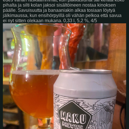
pihalta ja silti kolan jaksoi sisältöineen nostaa kinoksen
päälle. Savuisuutta ja banaaniakin alkaa tosiaan löytyä
jälkimaussa, kun ensihörpyillä oli vähän pelkoa että savua
ei nyt sitten olekaan mukana. 0,33 l, 5,2 %, 4/5