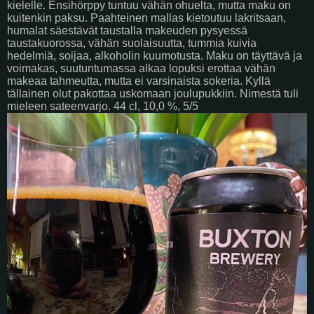
kielelle. Ensihörppy tuntuu vähän ohuelta, mutta maku on
kuitenkin paksu. Paahteinen mallas kietoutuu lakritsaan,
humalat säestävät taustalla makeuden pysyessä
taustakuorossa, vähän suolaisuutta, tummia kuivia
hedelmiä, soijaa, alkoholin kuumotusta. Maku on täyttävä ja
voimakas, suutuntumassa alkaa lopuksi erottaa vähän
makeaa tahmeutta, mutta ei varsinaista sokeria. Kyllä
tällainen olut pakottaa uskomaan joulupukkiin. Nimestä tuli
mieleen sateenvarjo. 44 cl, 10,0 %, 5/5