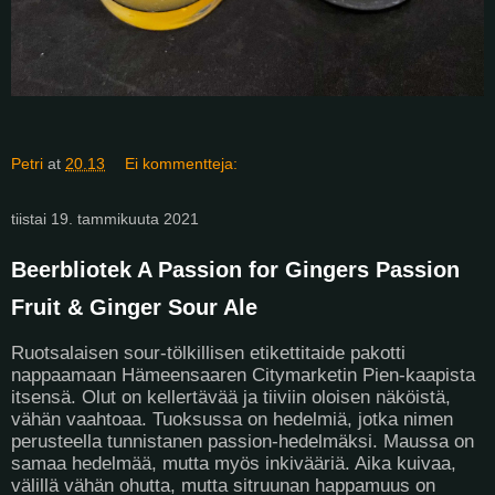
Petri
at
20.13
Ei kommentteja:
tiistai 19. tammikuuta 2021
Beerbliotek A Passion for Gingers Passion
Fruit & Ginger Sour Ale
Ruotsalaisen sour-tölkillisen etikettitaide pakotti
nappaamaan Hämeensaaren Citymarketin Pien-kaapista
itsensä. Olut on kellertävää ja tiiviin oloisen näköistä,
vähän vaahtoaa. Tuoksussa on hedelmiä, jotka nimen
perusteella tunnistanen passion-hedelmäksi. Maussa on
samaa hedelmää, mutta myös inkivääriä. Aika kuivaa,
välillä vähän ohutta, mutta sitruunan happamuus on