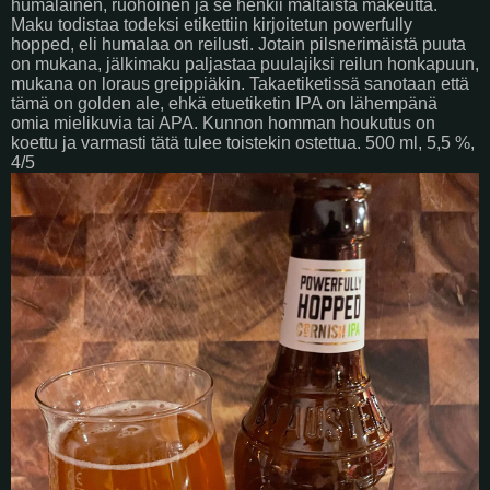
humalainen, ruohoinen ja se henkii maltaista makeutta.
Maku todistaa todeksi etikettiin kirjoitetun powerfully
hopped, eli humalaa on reilusti. Jotain pilsnerimäistä puuta
on mukana, jälkimaku paljastaa puulajiksi reilun honkapuun,
mukana on loraus greippiäkin. Takaetiketissä sanotaan että
tämä on golden ale, ehkä etuetiketin IPA on lähempänä
omia mielikuvia tai APA. Kunnon homman houkutus on
koettu ja varmasti tätä tulee toistekin ostettua. 500 ml, 5,5 %,
4/5