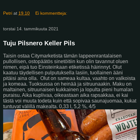
Petri
at
19.10
Ei kommentteja:
torstai 14. tammikuuta 2021
Tuju Pilsnero Keller Pils
Taisin ostaa Citymarketista tämän lappeenrantalaisen
pullollisen, ostopäätös sinetöitiin kun olin tavannut oluen
nimen, eipä tuo Einsteinkaan etiketissä häirinnyt. Olut
kaatuu täydellisen pulputuksella lasiin, tuollainen ääni
pitäisi aina olla.
Olut on sameaa kultaa, vaahto on valkoista
ja komeaa. Tuoksussa on heinää ja sitruunaakin. Maku on
maltainen, sitruunaisen kukkainen ja lopulta pieni humalan
puraisu. Aika kuplivaa, oikeastaan aika rapsakkaa, ei kai
tästä voi muuta todeta kuin että sopivaa saunajuomaa, kukat
tuntuvat välillä makealta. 0,33 l, 5,2 %, 4/5