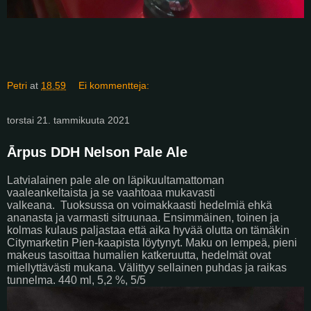
Petri
at
18.59
Ei kommentteja:
torstai 21. tammikuuta 2021
Ārpus DDH Nelson Pale Ale
Latvialainen pale ale on läpikuultamattoman
vaaleankeltaista ja se vaahtoaa mukavasti
valkeana.
Tuoksussa on voimakkaasti hedelmiä ehkä
ananasta ja varmasti sitruunaa. Ensimmäinen, toinen ja
kolmas kulaus paljastaa että aika hyvää olutta on tämäkin
Citymarketin Pien-kaapista löytynyt. Maku on lempeä, pieni
makeus tasoittaa humalien katkeruutta, hedelmät ovat
miellyttävästi mukana. Välittyy sellainen puhdas ja raikas
tunnelma. 440 ml, 5,2 %, 5/5