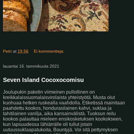
Petri
at
19.56
Ei kommentteja:
lauantai 16. tammikuuta 2021
Seven Island Cocoxocomisu
Joulupukin paketin viimeinen pullollinen on
kreikkalaissuomalaisvirolaista yhteistyötä. Musta olut
kuohuaa hetken ruskealla vaahdolla. Etiketissä mainitaan
paahdettu kookos, hondurasilainen kahvi, suklaa ja
tahitilainen vanilja, aika kansainvälistä. Tuoksun reilu
kookos palauttaa mieleen ensikosketuksen kookokseen,
kun lapsuudessa lähiärrälle oli tullut jotain
uutuussuklaapatukoita, Bountyjä. Voi sitä pettymyksen