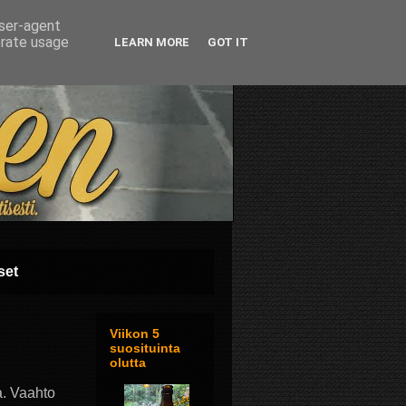
user-agent
erate usage
LEARN MORE
GOT IT
set
Viikon 5
suosituinta
olutta
a. Vaahto