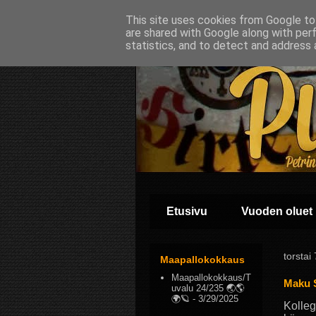
This site uses cookies from Google to 
are shared with Google along with per
statistics, and to detect and address 
Etusivu
Vuoden oluet
torstai
Maapallokokkaus
Maapallokokkaus/T
Maku 
uvalu 24/235 🌏🌎
🌍🪐
- 3/29/2025
Kolleg