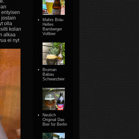
e.
ian
erityisen
 jostain
Mahrs Bräu
t olla
Helles
ilti kolan
Bamberger
Vollbier
n alkaa
ua ei nyt
Bruman
Babau
Schwarzbier
Neulich
Original Das
Bier für Berlin