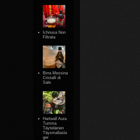
Ichnusa Non
Filtrata
Birra Messina
Cristalli di
Sale
Hartwall Aura
Tumma
Täyteläinen
Täysmallasla
ger