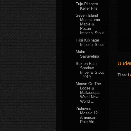
Tuju Pilsnero
Keller Pils
Seven Island
Moctezuma
Maple &
Pecan
Imperial Stout
Hiisi Kipinätär
Imperial Stout
Maku
Savuvehnä
Uudem
Buxton Rain
Shadow
Imperial Stout
Tilaa:
L
- 2019
Moose On The
Loose &
Mallassepät
Waiti! New
World ...
Zichovec
Mosaic 12
American
Pale Ale