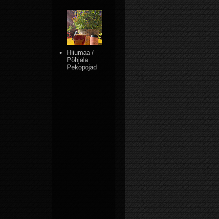
Hiiumaa /
Põhjala
Pekopojad