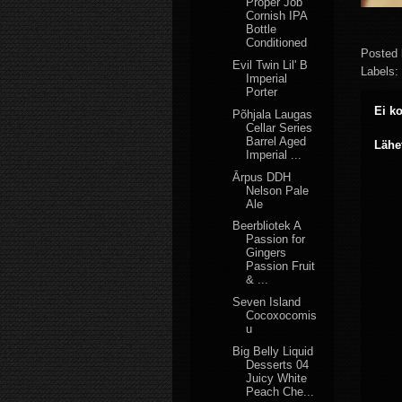
Proper Job
Cornish IPA
Bottle
Conditioned
Posted
Evil Twin Lil' B
Labels:
Imperial
Porter
Ei k
Põhjala Laugas
Cellar Series
Barrel Aged
Lähe
Imperial ...
Ārpus DDH
Nelson Pale
Ale
Beerbliotek A
Passion for
Gingers
Passion Fruit
& ...
Seven Island
Cocoxocomis
u
Big Belly Liquid
Desserts 04
Juicy White
Peach Che...