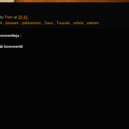
 by
Petri
at
20.42
4
,
banaani
,
pakkaslumi
,
Savu
,
Tuusula
,
vehnä
,
vetinen
ommentteja :
tä kommentti