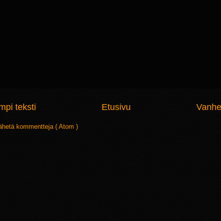
pi teksti
Etusivu
Vanhe
ähetä kommentteja ( Atom )