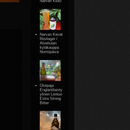
Narvan Kiulu
Narvan Kevät
Riisilager /
Alvettulan
kyläkauppa
Normipäivä
Olutpaja
Englantilaisty
ylinen Lontoo
Extra Strong
Bitter