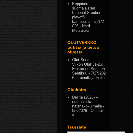
Eeppinen
suomalaisten
Imperial Stoutien
playoff-
kamppailu
- 7/31/2
026
- Harri
Metsäjoki
OLUTVERKKO –
uutisia ja tietoa
oluesta
Olut-Suomi –
Viikon Olut 31-26:
Elokuu on Suomen
Sahtikuu
- 7/27/202
6
- Toimittaja Editor
Olutkoira
Deliria (2026) –
norsuolutta
naisnäkökulmalla
-
8/6/2026
- Olutkoir
a
Translate