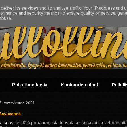
deliver its services and to analyze traffic. Your IP address and 
formance and security metrics to ensure quality of service, gen
abuse.
Pullollisen kuvia
Kuukauden oluet
Pullolli
 7. tammikuuta 2021
Savuvehnä
a suositteli tätä punaoranssia tuusulalaista savuista vehnäolutt