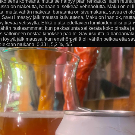
lkoisena komeana, mutta se häipyy pian renkaaksi lasin reunall
ssa on makeutta, banaania, selkeää vehnäolutta. Maku on ei li
, mutta vähän makeaa, banaania on sivumakuna, savua ei ole 
. Savu ilmestyy jälkimaussa kuivuutena. Maku on ihan ok, mutta
yy lievää vetisyyttä. Ehkä olutta edeltävien lumitöiden olisi pitäny
ähän raskaammmat, kun pakkaslunta sai kerätä koko pihalta ja s
 sisältöineen nostaa kinoksen päälle. Savuisuutta ja banaaniaki
n löytyä jälkimaussa, kun ensihörpyillä oli vähän pelkoa että sav
 olekaan mukana. 0,33 l, 5,2 %, 4/5