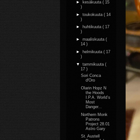
►
kesäkuuta
( 15
)
►
toukokuuta
( 14
)
►
huhtikuuta
( 17
)
►
maaliskuuta
(
14 )
►
helmikuuta
( 17
)
▼
tammikuuta
(
17 )
Sori Conca
d'Oro
Olarin Hopz N
the Hoods
I.P.A. World’s
Most
Danger...
Northern Monk
Patrons
Project 28.01
Astro Gary
St. Austell