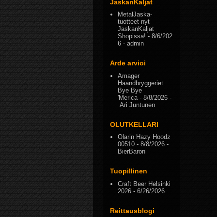
JaskanKaljat
MetalJaska-
tuotteet nyt
JaskanKaljat
Shopissa!
- 8/6/202
6
- admin
Arde arvioi
Amager
Haandbryggeriet
Bye Bye
'Merica
- 8/8/2026
-
Ari Juntunen
OLUTKELLARI
Olarin Hazy Hoodz
00510
- 8/8/2026
-
BierBaron
Tuopillinen
Craft Beer Helsinki
2026
- 6/26/2026
Reittausblogi