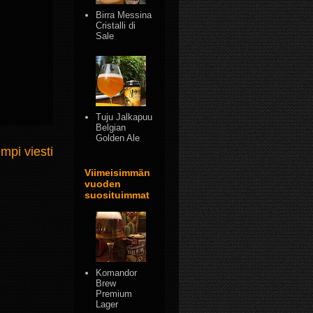
Birra Messina
Cristalli di
Sale
Tuju Jalkapuu
Belgian
Golden Ale
mpi viesti
Viimeisimmän
vuoden
suosituimmat
Komandor
Brew
Premium
Lager