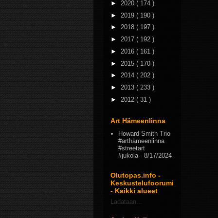
►
2020
( 174 )
►
2019
( 190 )
►
2018
( 197 )
►
2017
( 192 )
►
2016
( 161 )
►
2015
( 170 )
►
2014
( 202 )
►
2013
( 233 )
►
2012
( 31 )
Art Hämeenlinna
Howard Smith Trio
#arthämeenlinna
#streetart
#jukola
- 8/17/2024
Olutopas.info -
Keskustelufoorumi
- Kaikki alueet
Ladataan...