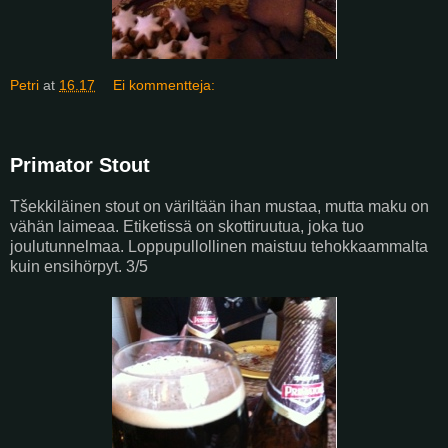
Petri
at
16.17
Ei kommentteja:
Primator Stout
Tšekkiläinen stout on väriltään ihan mustaa, mutta maku on
vähän laimeaa. Etiketissä on skottiruutua, joka tuo
joulutunnelmaa. Loppupullollinen maistuu tehokkaammalta
kuin ensihörpyt. 3/5