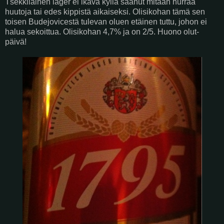
Tšekkiläinen lager ei ikävä kyllä saanut mitään hurraa
huutoja tai edes kippistä aikaiseksi. Olisikohan tämä sen
toisen Budejovicestä tulevan oluen etäinen tuttu, johon ei
halua sekoittua. Olisikohan 4,7% ja on 2/5. Huono olut-
päivä!