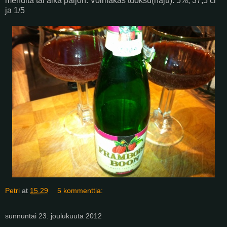
mehulta tai aika paljon. Voimakas tuoksu(haju). 5%, 37,5 cl
ja 1/5
Petri
at
15.29
5 kommenttia:
sunnuntai 23. joulukuuta 2012