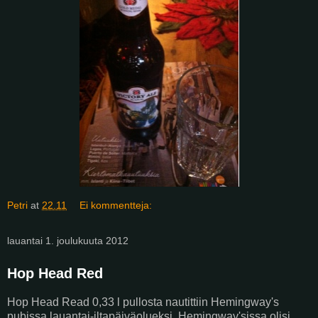
Petri
at
22.11
Ei kommentteja:
lauantai 1. joulukuuta 2012
Hop Head Red
Hop Head Read 0,33 l pullosta nautittiin Hemingway's
pubissa lauantai-iltapäiväolueksi. Hemingway'sissa olisi