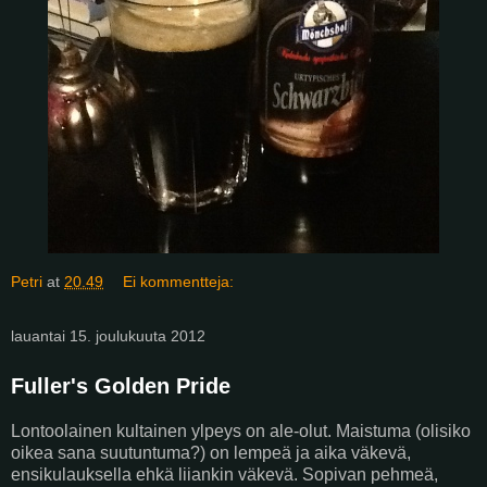
Petri
at
20.49
Ei kommentteja:
lauantai 15. joulukuuta 2012
Fuller's Golden Pride
Lontoolainen kultainen ylpeys on ale-olut. Maistuma (olisiko
oikea sana suutuntuma?) on lempeä ja aika väkevä,
ensikulauksella ehkä liiankin väkevä. Sopivan pehmeä,