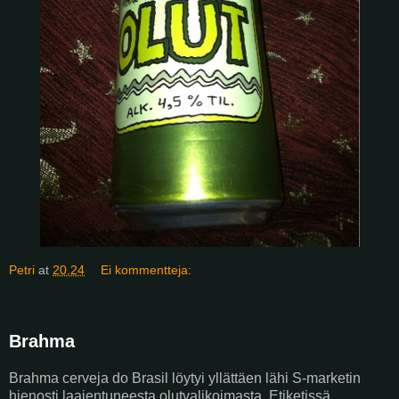
Petri
at
20.24
Ei kommentteja:
Brahma
Brahma cerveja do Brasil löytyi yllättäen lähi S-marketin
hienosti laajentuneesta olutvalikoimasta. Etiketissä