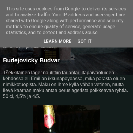
This site uses cookies from Google to deliver its services
Pullollinen
and to analyze traffic. Your IP address and user-agent are
shared with Google along with performance and security
metrics to ensure quality of service, generate usage
statistics, and to detect and address abuse.
▼
LEARN MORE
GOT IT
lauantai 29. joulukuuta 2012
Budejovicky Budvar
Tšekkiläinen lager nautittiin lauantai-iltapäiväoluiden
kehdossa eli Emilian ikkunapöydässä, mikä parasta oluen
nimikkotuopista. Maku on ihme kyllä vähän vetinen, mutta
lievä kaarnan maku antaa peruslagerista poikkeavaa ryhtiä.
50 cl, 4,5% ja 4/5.