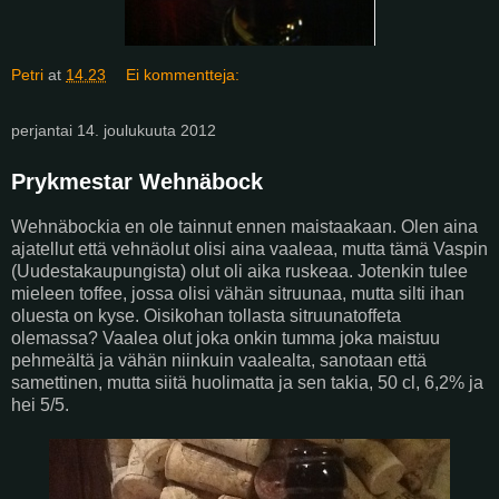
Petri
at
14.23
Ei kommentteja:
perjantai 14. joulukuuta 2012
Prykmestar Wehnäbock
Wehnäbockia en ole tainnut ennen maistaakaan. Olen aina
ajatellut että vehnäolut olisi aina vaaleaa, mutta tämä Vaspin
(Uudestakaupungista) olut oli aika ruskeaa. Jotenkin tulee
mieleen toffee, jossa olisi vähän sitruunaa, mutta silti ihan
oluesta on kyse. Oisikohan tollasta sitruunatoffeta
olemassa? Vaalea olut joka onkin tumma joka maistuu
pehmeältä ja vähän niinkuin vaalealta, sanotaan että
samettinen, mutta siitä huolimatta ja sen takia, 50 cl, 6,2% ja
hei 5/5.