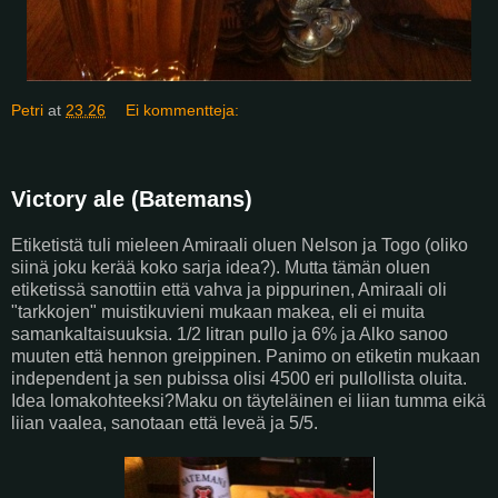
Petri
at
23.26
Ei kommentteja:
Victory ale (Batemans)
Etiketistä tuli mieleen Amiraali oluen Nelson ja Togo (oliko
siinä joku kerää koko sarja idea?). Mutta tämän oluen
etiketissä sanottiin että vahva ja pippurinen, Amiraali oli
"tarkkojen" muistikuvieni mukaan makea, eli ei muita
samankaltaisuuksia. 1/2 litran pullo ja 6% ja Alko sanoo
muuten että hennon greippinen. Panimo on etiketin mukaan
independent ja sen pubissa olisi 4500 eri pullollista oluita.
Idea lomakohteeksi?Maku on täyteläinen ei liian tumma eikä
liian vaalea, sanotaan että leveä ja 5/5.