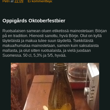
Petri
at
22.09
Ei kommentteja:
Oppigårds Oktoberfestbier
Ruotsalaisen samean oluen etiketissä mainostetaan: Början
på en tradition. Hienosti sanottu, hyvä Börje. Olut on kyllä
täyteläistä ja makua tulee suun täydeltä. Tsekkiläistä
makua/humalaa mainostetaan, samoin kuin saksalaista
mallasta, ja olut sitten ruotsalaista, ja vielä juodaan
Suomessa. 50 cl, 5,3% ja 5/5, hyvää.