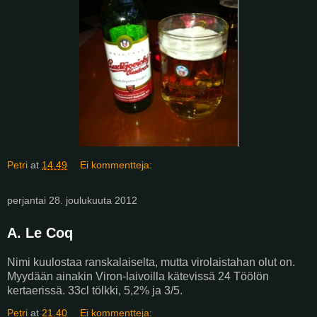
Petri
at
14.49
Ei kommentteja:
perjantai 28. joulukuuta 2012
A. Le Coq
Nimi kuulostaa ranskalaiselta, mutta virolaistahan olut on.
Myydään ainakin Viron-laivoilla kätevissä 24 Töölön
kertaerissä. 33cl tölkki, 5,2% ja 3/5.
Petri
at
21.40
Ei kommentteja: