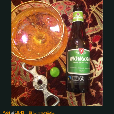
Petri
at
18.43
Ei kommentteja: