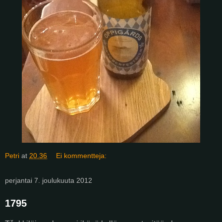
Petri
at
20.36
Ei kommentteja:
perjantai 7. joulukuuta 2012
1795