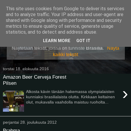
This site uses cookies from Google to deliver its services
Pullollinen
and to analyze traffic. Your IP address and user-agent are
shared with Google along with performance and security
metrics to ensure quality of service, generate usage
statistics, and to detect and address abuse.
▼
LEARN MORE
GOT IT
Näytetään tekstit, joissa on tunniste
Brasilia
.
Näytä
kaikki tekstit
torstai 18. elokuuta 2016
Amazon Beer Cerveja Forest
Pilsen
›
Alkosta kävin tänään hakemassa olympialaisten
kunniaksi brasilialaista olutta. Kirkkaan keltainen
olut, mukavalla vaahdolla maistuu ruoholta...
perjantai 28. joulukuuta 2012
Brahma