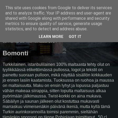
This site uses cookies from Google to deliver its services
Pullollinen
and to analyze traffic. Your IP address and user-agent are
shared with Google along with performance and security
metrics to ensure quality of service, generate usage
statistics, and to detect and address abuse.
▼
LEARN MORE
GOT IT
sunnuntai 30. marraskuuta 2014
Bomonti
Turkkilainen, istanbulilainen 100% maltaasta tehty olut on
tyylikkäässä etikettömässä pullossa, logot ja tekstit on
painettu suoraan pulloon, mikä näyttää sisällön kirkkauden
jo ennen lasiin kaatamista. Tuoksussa on ruohoa ja maussa
on maltaisuutta. Maku on ensin lyhyt ja lopussa paljastuu
vähän makeaa siirappia, sitten lopulta maltaisuus alkaa
pyörimään jälkimaussa. Twist-korkki on aina mukava.
Säbäilyn ja saunan jälkeen olut kostuttaa mukavasti
marraskuu viimeisenäkin päivänä ikeniä, mutta kyllä tämä
Turkin aurinkorannoilla toimisi paremmin, sieltähän
tämänkin sponsori on tänne Pohjolaan toimittanut. 50 cl,