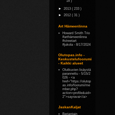
18 )
►
2013
( 233 )
►
2012
( 31 )
Art Hämeenlinna
Howard Smith Trio
#arthämeenlinna
#streetart
#jukola
- 8/17/2024
Olutopas.info -
Keskustelufoorumi
- Kaikki alueet
Olutkuvien lisäystä
parannettu
- 5/15/2
026
- <a
href="https://olutop
as.info/foorumi/me
mber.php?
action=profile&uid=
2">sayravai</a>
JaskanKaljat
Berjantain