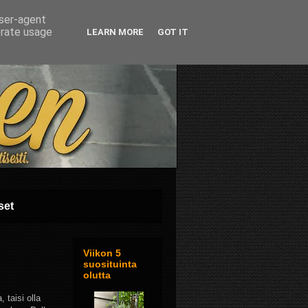
user-agent
erate usage
LEARN MORE
GOT IT
set
Viikon 5
suosituinta
olutta
 taisi olla