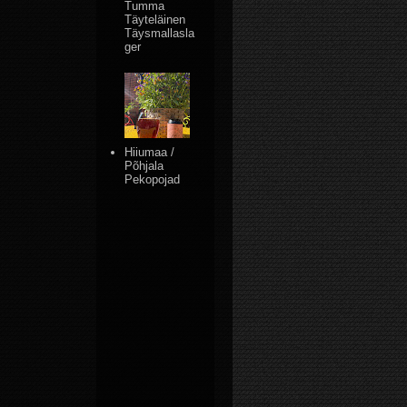
Tumma
Täyteläinen
Täysmallasla
ger
Hiiumaa /
Põhjala
Pekopojad