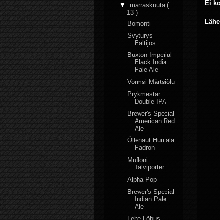
Ei k
▼
marraskuuta
(
13 )
Lähe
Bomonti
Svyturys
Baltijos
Buxton Imperial
Black India
Pale Ale
Vormsi Märtsiõlu
Prykmestar
Double IPA
Brewer's Special
American Red
Ale
Óllenaut Humala
Padron
Mufloni
Talviporter
Alpha Pop
Brewer's Special
Indian Pale
Ale
Lehe Lõbus