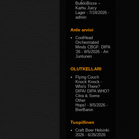
BulkkiBisse –
Karhu Juicy
Lager
- 7/24/2026
-
admin
Arde arvioi
CoolHead
Orchestrated
Minds CBGF: DIPA
'26
- 8/5/2026
- Ari
Juntunen
OLUTKELLARI
Flying Couch
Knock Knock -
Who's There?
DIPA! DIPA WHO?
Citra & Some
Other
Hops!
- 8/5/2026
-
BierBaron
Tuopillinen
Craft Beer Helsinki
2026
- 6/26/2026