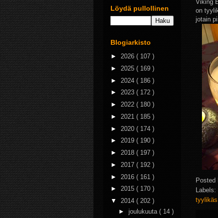
Viking 
Löydä pullollinen
on tyyli
jotain p
Blogiarkisto
►
2026
( 107 )
►
2025
( 169 )
►
2024
( 186 )
►
2023
( 172 )
►
2022
( 180 )
►
2021
( 185 )
►
2020
( 174 )
►
2019
( 190 )
►
2018
( 197 )
►
2017
( 192 )
►
2016
( 161 )
Posted
►
2015
( 170 )
Labels:
tyylikä
▼
2014
( 202 )
►
joulukuuta
( 14 )