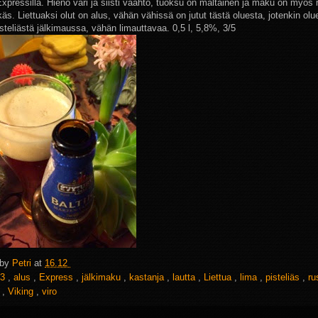
Expressillä. Hieno väri ja siisti vaahto, tuoksu on maltainen ja maku on myös
käs. Liettuaksi olut on alus, vähän vähissä on jutut tästä oluesta, jotenkin ol
isteliästä jälkimaussa, vähän limauttavaa. 0,5 l, 5,8%, 3/5
 by
Petri
at
16.12
3
,
alus
,
Express
,
jälkimaku
,
kastanja
,
lautta
,
Liettua
,
lima
,
pisteliäs
,
r
s
,
Viking
,
viro