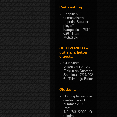
Reittausblogi
Eeppinen
suomalaisten
Imperial Stoutien
playoff-
kamppailu
- 7/31/2
026
- Harri
Metsäjoki
OLUTVERKKO –
uutisia ja tietoa
oluesta
Olut-Suomi –
Viikon Olut 31-26:
Elokuu on Suomen
Sahtikuu
- 7/27/202
6
- Toimittaja Editor
Olutkoira
Hunting for sahti in
central Helsinki,
summer 2026 –
Part
1/2
- 7/31/2026
- Ol
utkoira