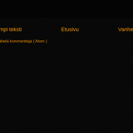
pi teksti
Etusivu
Vanhe
ähetä kommentteja ( Atom )