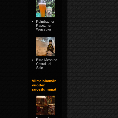
Kulmbacher
Kapuziner
Weissbier
Birra Messina
Cristalli di
Sale
Viimeisimmän
vuoden
suosituimmat