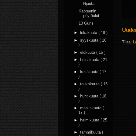
Njuufa
Kapteenin
pöytäolut
13 Guns
Uudem
►
lokakuuta
( 18 )
►
syyskuuta
( 10
Tilaa:
L
)
►
elokuuta
( 16 )
►
heinäkuuta
( 21
)
►
kesäkuuta
( 17
)
►
toukokuuta
( 15
)
►
huhtikuuta
( 18
)
►
maaliskuuta
(
17 )
►
helmikuuta
( 25
)
►
tammikuuta
(