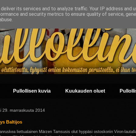
deliver its services and to analyze traffic. Your IP address and 
formance and security metrics to ensure quality of service, gen
abuse.
Pullollisen kuvia
Kuukauden oluet
Pullolli
ai 29. marraskuuta 2014
ys Baltijos
nruskea liettualainen Märzen Tamsusis olut hyppäsi ostoskoriin Viron-lautalla,