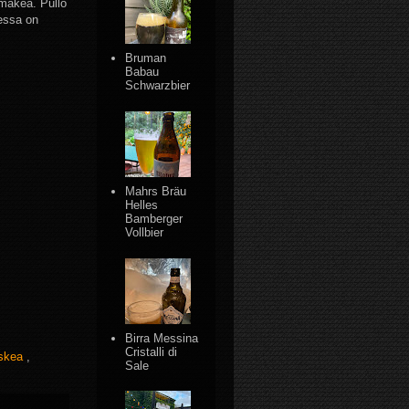
 makea. Pullo
uessa on
Bruman
Babau
Schwarzbier
Mahrs Bräu
Helles
Bamberger
Vollbier
Birra Messina
Cristalli di
uskea
,
Sale