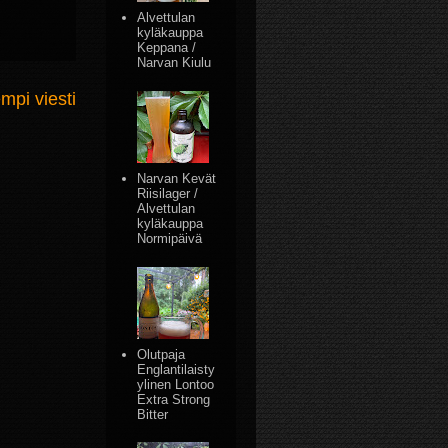
Alvettulan
kyläkauppa
Keppana /
Narvan Kiulu
mpi viesti
Narvan Kevät
Riisilager /
Alvettulan
kyläkauppa
Normipäivä
Olutpaja
Englantilaisty
ylinen Lontoo
Extra Strong
Bitter