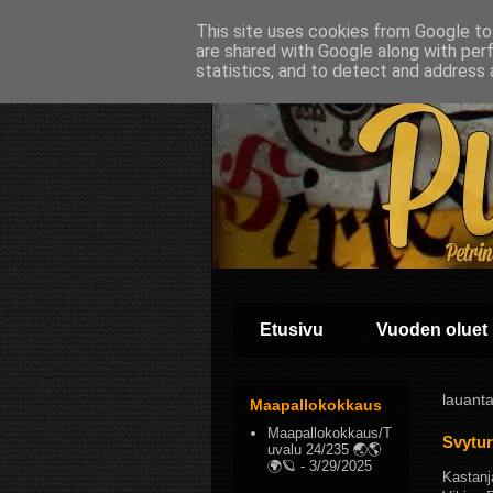
This site uses cookies from Google to 
are shared with Google along with per
statistics, and to detect and address 
Etusivu
Vuoden oluet
lauant
Maapallokokkaus
Maapallokokkaus/T
Svytur
uvalu 24/235 🌏🌎
🌍🪐
- 3/29/2025
Kastanja