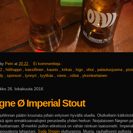
 by
Petri
at
20.22
Ei kommentteja :
2
,
hiilihappo
,
kassillinen
,
kaunis
,
kirkas
,
logo
,
ohut
,
palautusjuoma
,
pist
ndy
,
sponsori
,
tynnyri
,
tyylikäs
,
vieno
,
viileä
,
yksinkertainen
ikko 26. lokakuuta 2016
ne Ø Imperial Stout
juhlinnan päätin kruunata jollain erityisen hyvällä oluella. Olutkellarin kätköistä
ssä ajoin ennakkoarvailujeni perusteella yhden herkun: Norjalaiseen Nøgnen 
luottamaan. Ø-merkki pullon etiketissä on vähän niinkuin laatusinetti. Imperia
upouudesta lahjastani,
Soda Shopin
oluttuopista. Musta, rauhallisesti pullosta