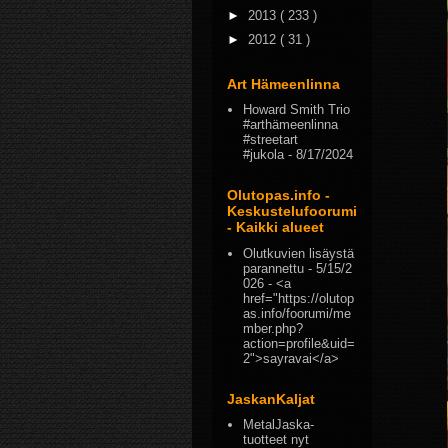
►
2013
( 233 )
►
2012
( 31 )
Art Hämeenlinna
Howard Smith Trio
#arthämeenlinna
#streetart
#jukola
- 8/17/2024
Olutopas.info -
Keskustelufoorumi
- Kaikki alueet
Olutkuvien lisäystä
parannettu
- 5/15/2
026
- <a
href="https://olutop
as.info/foorumi/me
mber.php?
action=profile&uid=
2">sayravai</a>
JaskanKaljat
MetalJaska-
tuotteet nyt