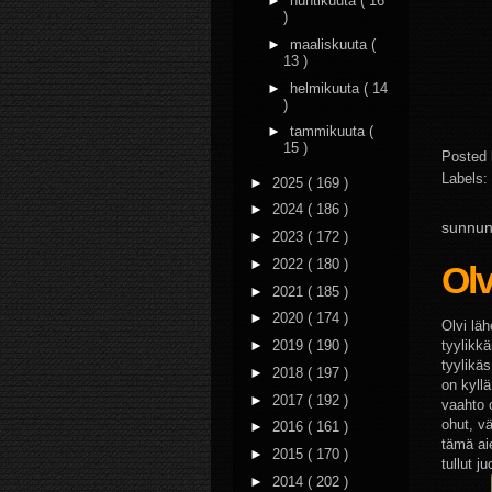
►
huhtikuuta
( 16
)
►
maaliskuuta
(
13 )
►
helmikuuta
( 14
)
►
tammikuuta
(
15 )
Posted
Labels:
►
2025
( 169 )
►
2024
( 186 )
sunnun
►
2023
( 172 )
►
2022
( 180 )
Olv
►
2021
( 185 )
►
2020
( 174 )
Olvi läh
tyylikkä
►
2019
( 190 )
tyylikäs
►
2018
( 197 )
on kyllä
►
2017
( 192 )
vaahto 
ohut, vä
►
2016
( 161 )
tämä ai
►
2015
( 170 )
tullut j
►
2014
( 202 )