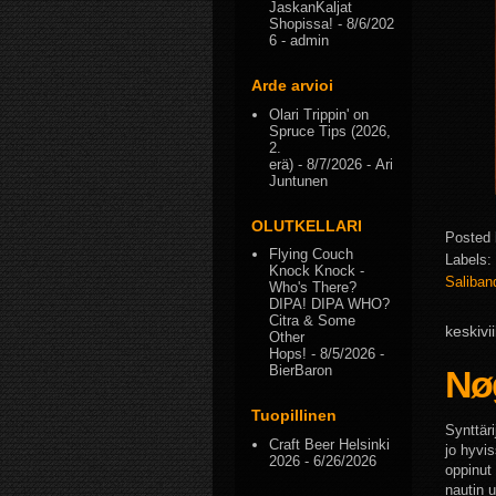
JaskanKaljat
Shopissa!
- 8/6/202
6
- admin
Arde arvioi
Olari Trippin' on
Spruce Tips (2026,
2.
erä)
- 8/7/2026
- Ari
Juntunen
OLUTKELLARI
Posted
Flying Couch
Labels:
Knock Knock -
Saliba
Who's There?
DIPA! DIPA WHO?
Citra & Some
keskivi
Other
Hops!
- 8/5/2026
-
BierBaron
Nøg
Tuopillinen
Synttäri
Craft Beer Helsinki
jo hyvi
2026
- 6/26/2026
oppinut 
nautin 