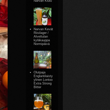
Narvan Kiulu
Narvan Kevät
Riisilager /
Alvettulan
kyläkauppa
Normipäivä
Olutpaja
Englantilaisty
ylinen Lontoo
Extra Strong
Bitter