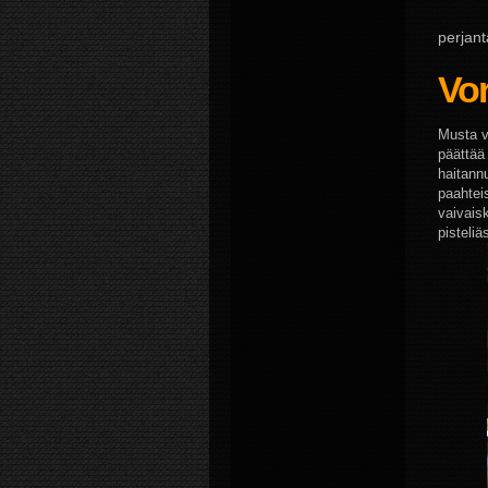
perjant
Vo
Musta v
päättää
haitann
paahtei
vaivais
pisteliä