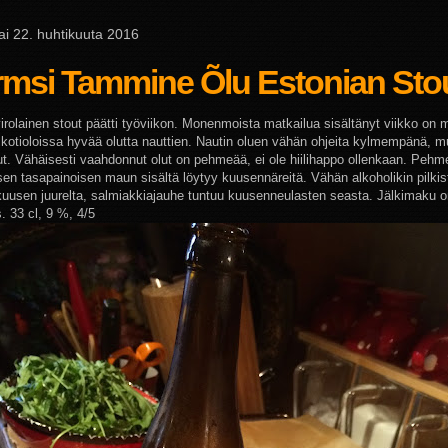
ai 22. huhtikuuta 2016
rmsi Tammine Õlu Estonian Sto
irolainen stout päätti työviikon. Monenmoista matkailua sisältänyt viikko on
 kotioloissa hyvää olutta nauttien. Nautin oluen vähän ohjeita kylmempänä, mu
ut. Vähäisesti vaahdonnut olut on pehmeää, ei ole hiilihappo ollenkaan. Peh
sen tasapainoisen maun sisältä löytyy kuusennäreitä. Vähän alkoholikin pilkis
kuusen juurelta, salmiakkiajauhe tuntuu kuusenneulasten seasta. Jälkimaku 
s. 33 cl, 9 %, 4/5