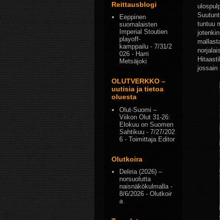
Reittausblogi
ulospul
Suutunt
Eeppinen
tuntuu m
suomalaisten
Imperial Stoutien
jotenki
playoff-
mallasta
kamppailu
- 7/31/2
norjalai
026
- Harri
Hitaasti
Metsäjoki
jossain 
OLUTVERKKO –
uutisia ja tietoa
oluesta
Olut-Suomi –
Viikon Olut 31-26:
Elokuu on Suomen
Sahtikuu
- 7/27/202
6
- Toimittaja Editor
Olutkoira
Deliria (2026) –
norsuolutta
naisnäkökulmalla
-
8/6/2026
- Olutkoir
a