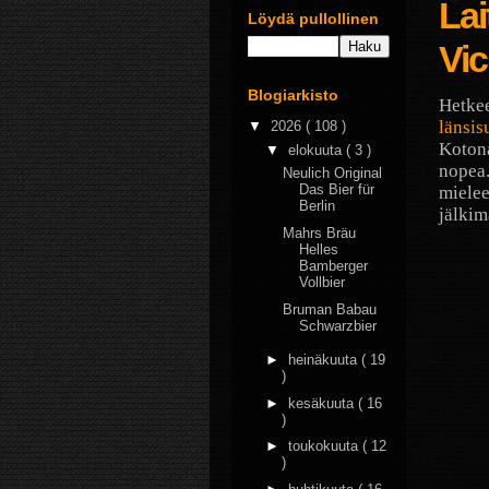
Lai
Löydä pullollinen
Vic
Blogiarkisto
Hetkeen
länsis
▼
2026
( 108 )
Kotona
▼
elokuuta
( 3 )
nopea.
Neulich Original
Das Bier für
miele
Berlin
jälkim
Mahrs Bräu
Helles
Bamberger
Vollbier
Bruman Babau
Schwarzbier
►
heinäkuuta
( 19
)
►
kesäkuuta
( 16
)
►
toukokuuta
( 12
)