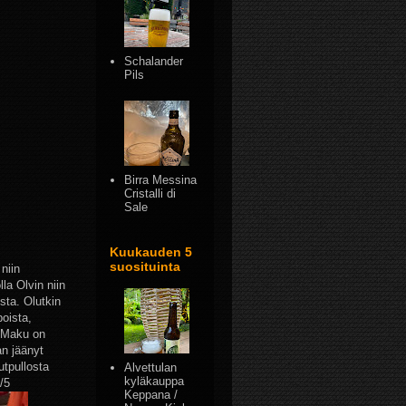
Schalander
Pils
Birra Messina
Cristalli di
Sale
Kuukauden 5
suosituinta
niin
lla Olvin niin
sta. Olutkin
poista,
. Maku on
an jäänyt
utpullosta
Alvettulan
kyläkauppa
/5
Keppana /