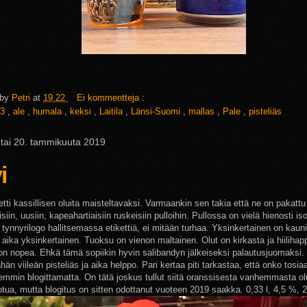
 by
Petri
at
19.22
Ei kommentteja :
3
,
ale
,
humala
,
keksi
,
Laitila
,
Länsi-Suomi
,
mallas
,
Pale
,
pisteliäs
tai 20. tammikuuta 2019
i
etti kassillisen oluita maisteltavaksi. Varmaankin sen takia että ne on pakattu 
isiin, uusiin, kapeahartiaisiin ruskeisiin pulloihin. Pullossa on vielä hienosti iso
 tynnyrilogo hallitsemassa etikettiä, ei mitään turhaa. Yksinkertainen on kauni
 aika yksinkertainen. Tuoksu on vienon maltainen. Olut on kirkasta ja hiilihap
on nopea. Ehkä tämä sopiikin hyvin salibandyn jälkeiseksi palautusjuomaksi
hän viileän pisteliäs ja aika helppo. Pari kertaa piti tarkastaa, että onko tosia
emmin blogittamatta. On tätä joskus tullut siitä oranssisesta vanhemmasta ol
uotua, mutta blogitus on sitten odottanut vuoteen 2019 saakka. 0,33 l, 4,5 %, 2