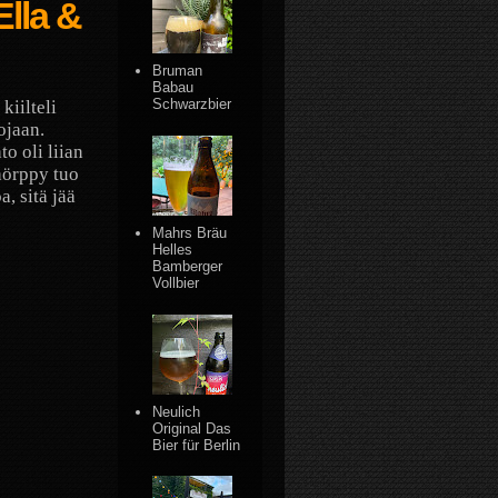
Ella &
Bruman
Babau
Schwarzbier
kiilteli
ojaan.
to oli liian
hörppy tuo
, sitä jää
Mahrs Bräu
Helles
Bamberger
Vollbier
Neulich
Original Das
Bier für Berlin