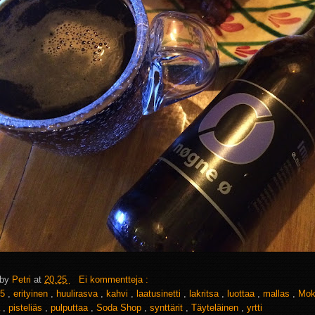
 by
Petri
at
20.25
Ei kommentteja :
5
,
erityinen
,
huulirasva
,
kahvi
,
laatusinetti
,
lakritsa
,
luottaa
,
mallas
,
Mo
ä
,
pisteliäs
,
pulputtaa
,
Soda Shop
,
synttärit
,
Täyteläinen
,
yrtti