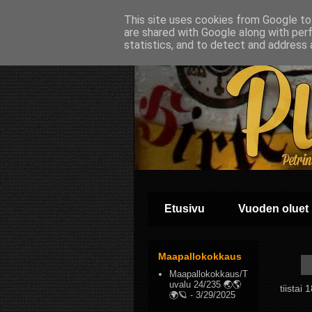
This site uses cookies from Google to 
are shared with Google along with per
statistics, and to detect and address 
Etusivu
Vuoden oluet
Maapallokokkaus
Maapallokokkaus/T
uvalu 24/235 🌏🌎
tiistai
🌍🪐
- 3/29/2025