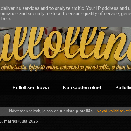
deliver its services and to analyze traffic. Your IP address and 
formance and security metrics to ensure quality of service, gen
abuse.
Pullollisen kuvia
Kuukauden oluet
Pullolli
Näytetään tekstit, joissa on tunniste
pisteliäs
.
Näytä kaikki tekstit
 18. marraskuuta 2025