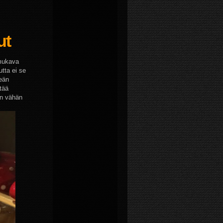
ut
 mukava
tta ei se
meän
tää
on vähän