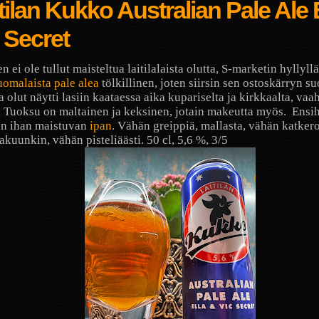
tilan Kukko Australian Pale Ale 
 Secret
 ei ole tullut maisteltua laitilalaista olutta, S-marketin hyllyllä 
uomalaista pale alea
tölkillinen, joten siirsin sen ostoskärryn su
 olut näytti lasiin kaataessa aika kupariselta ja kirkkaalta, vaah
 Tuoksu on maltainen ja keksinen, jotain makeutta myös.
Ensi
en ihan maistuvan
ipan
. Vähän greippiä, mallasta, vähän katkeroa
akuunkin, vähän pisteliäästi. 50 cl, 5,6 %, 3/5