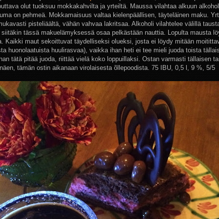
puttava olut tuoksuu mokkakahvilta ja yrteiltä. Maussa vilahtaa alkuun alkohol
uma on pehmeä. Mokkamaisuus valtaa kielenpäällisen, täyteläinen maku. Yr
ukavasti pisteliäältä, vähän vahvaa lakritsaa. Alkoholi vilahtelee välillä taust
n siitäkin tässä makuelämyksessä osaa pelkästään nauttia. Lopulta mausta lö
. Kaikki maut sekoittuvat täydelliseksi olueksi, josta ei löydy mitään moititta
sta huonolaatuista huulirasvaa), vaikka ihan heti ei tee mieli juoda toista tällai
han tätä pitää juoda, riittää vielä koko loppuillaksi. Ostan varmasti tällaisen tai
näen, tämän ostin aikanaan virolaisesta õllepoodista. 75 IBU, 0,5 l, 9 %, 5/5