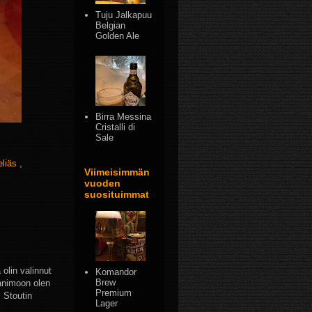
Tuju Jalkapuu
Belgian
Golden Ale
Birra Messina
Cristalli di
Sale
eliäs
,
Viimeisimmän
vuoden
suosituimmat
 olin valinnut
Komandor
Brew
panimoon olen
Premium
l Stoutin
Lager