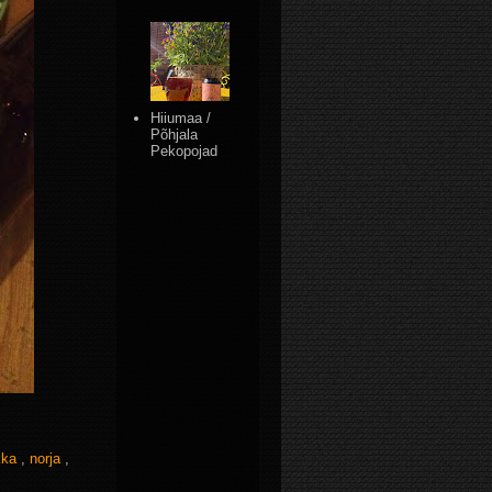
Hiiumaa /
Põhjala
Pekopojad
kka
,
norja
,