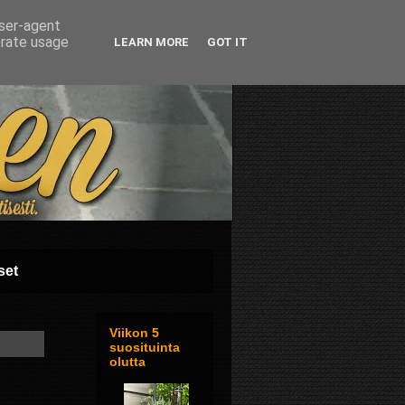
user-agent
erate usage
LEARN MORE
GOT IT
set
Viikon 5
suosituinta
olutta