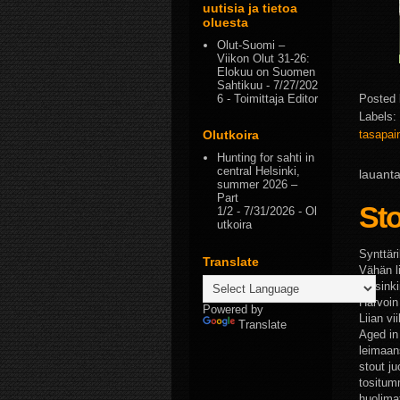
uutisia ja tietoa
oluesta
Olut-Suomi –
Viikon Olut 31-26:
Elokuu on Suomen
Sahtikuu
- 7/27/202
Posted
6
- Toimittaja Editor
Labels:
tasapa
Olutkoira
Hunting for sahti in
central Helsinki,
lauant
summer 2026 –
Part
St
1/2
- 7/31/2026
- Ol
utkoira
Synttäri
Translate
Vähän li
varsinki
Harvoin
Powered by
Liian vi
Translate
Aged in 
leimaan
stout j
tositum
huolima