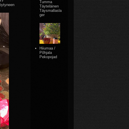
Tumma
löytyneen
Täyteläinen
Täysmallasla
ger
Hiiumaa /
Põhjala
Pekopojad