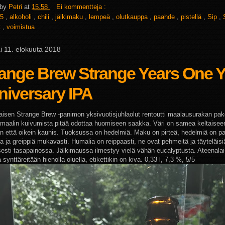
 by
Petri
at
15.58
Ei kommentteja :
5
,
alkoholi
,
chili
,
jälkimaku
,
lempeä
,
olutkauppa
,
paahde
,
pistellä
,
Sip
,
t
,
voimistua
i 11. elokuuta 2018
range Brew Strange Years One Y
iversary IPA
aisen Strange Brew -panimon yksivuotisjuhlaolut rentoutti maalausurakan pako
, maalin kuivumista pitää odottaa huomiseen saakka. Väri on samea keltaiseen
n että oikein kaunis. Tuoksussa on hedelmiä. Maku on pirteä, hedelmiä on pa
a ja greippiä mukavasti. Humalia on reippaasti, ne ovat pehmeitä ja täyteläis
isesti tasapainossa. Jälkimaussa ilmestyy vielä vähän eucalyptusta. Ateenala
a synttäreitään hienolla oluella, etikettikin on kiva. 0,33 l, 7,3 %, 5/5