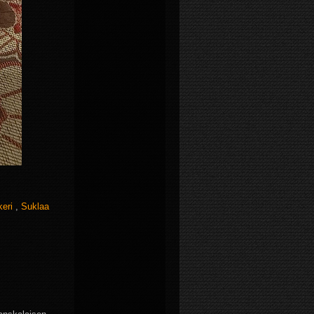
keri
,
Suklaa