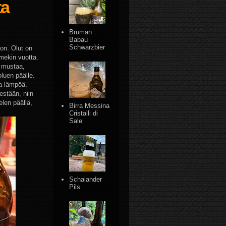
ta
Bruman
Babau
Schwarzbier
oon. Olut on
mekin vuotta.
n mustaa,
luen päälle.
a lämpöä.
estään, niin
elen päällä,
Birra Messina
Cristalli di
Sale
Schalander
Pils