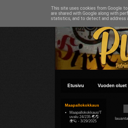
This site uses cookies from Google to 
are shared with Google along with per
statistics, and to detect and address 
Etusivu
Vuoden oluet
Maapallokokkaus
Maapallokokkaus/T
uvalu 24/235 🌏🌎
lauant
🌍🪐
- 3/29/2025