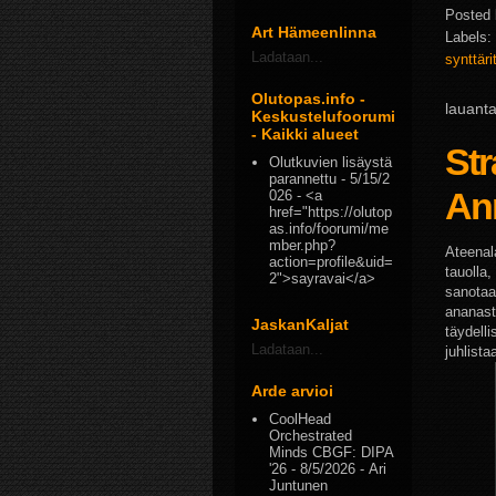
Posted
Art Hämeenlinna
Labels:
Ladataan...
synttäri
Olutopas.info -
lauanta
Keskustelufoorumi
- Kaikki alueet
St
Olutkuvien lisäystä
parannettu
- 5/15/2
Ann
026
- <a
href="https://olutop
as.info/foorumi/me
mber.php?
Ateenal
action=profile&uid=
tauolla
2">sayravai</a>
sanotaa
ananast
JaskanKaljat
täydell
Ladataan...
juhlista
Arde arvioi
CoolHead
Orchestrated
Minds CBGF: DIPA
'26
- 8/5/2026
- Ari
Juntunen