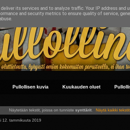
deliver its services and to analyze traffic. Your IP address and 
formance and security metrics to ensure quality of service, gen
abuse.
Pullollisen kuvia
Kuukauden oluet
Pullolli
Näytetään tekstit, joissa on tunniste
synttärit
.
Näytä kaikki tekstit
ai 12. tammikuuta 2019