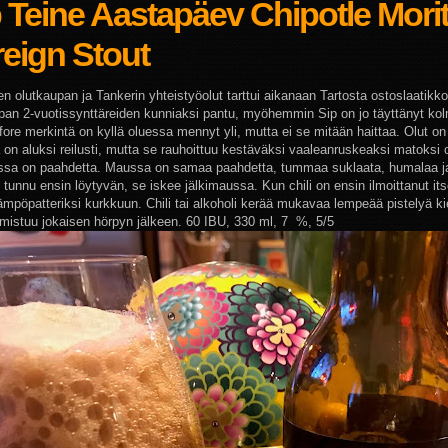
 Teine Aastapäev Chipotle Mori
eign Stout
en olutkaupan ja Tankerin yhteistyöolut tarttui aikanaan Tartosta ostoslaatikk
pan 2-vuotissynttäreiden kunniaksi pantu, myöhemmin Sip on jo täyttänyt kol
fore merkintä on kyllä oluessa mennyt yli, mutta ei se mitään haittaa. Olut o
 on aluksi reilusti, mutta se rauhoittuu kestäväksi vaaleanruskeaksi matoksi o
sa on paahdetta. Maussa on samaa paahdetta, tummaa suklaata, humalaa j
i tunnu ensin löytyvän, se iskee jälkimaussa. Kun chili on ensin ilmoittanut its
lämpöpatteriksi kurkkuun. Chili tai alkoholi kerää mukavaa lempeää pistelyä ki
imistuu jokaisen hörpyn jälkeen. 60 IBU, 330 ml, 7 %, 5/5