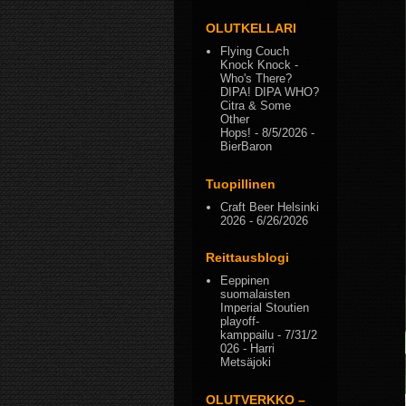
OLUTKELLARI
Flying Couch
Knock Knock -
Who's There?
DIPA! DIPA WHO?
Citra & Some
Other
Hops!
- 8/5/2026
-
BierBaron
Tuopillinen
Craft Beer Helsinki
2026
- 6/26/2026
Reittausblogi
Eeppinen
suomalaisten
Imperial Stoutien
playoff-
kamppailu
- 7/31/2
026
- Harri
Metsäjoki
OLUTVERKKO –