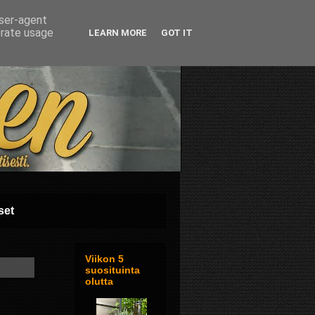
user-agent
erate usage
LEARN MORE
GOT IT
set
Viikon 5
suosituinta
olutta