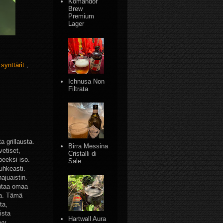
Komandor
Brew
Premium
Lager
,
synttärit
,
Ichnusa Non
Filtrata
a grillausta.
Birra Messina
vetiset,
Cristalli di
peeksi iso.
Sale
uhkeasti.
ajuaistin.
antaa omaa
aa. Tämä
ta,
ista
Hartwall Aura
tyy