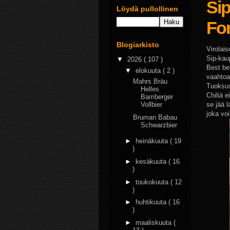
Sip
Löydä pullollinen
For
Blogiarkisto
Virolais
Sip-kau
▼
2026
( 107 )
Best be
▼
elokuuta
( 2 )
vaahtoa
Mahrs Bräu
Tuoksus
Helles
Chiliä e
Bamberger
se jää 
Vollbier
joka vo
Bruman Babau
Schwarzbier
►
heinäkuuta
( 19
)
►
kesäkuuta
( 16
)
►
toukokuuta
( 12
)
►
huhtikuuta
( 16
)
►
maaliskuuta
(