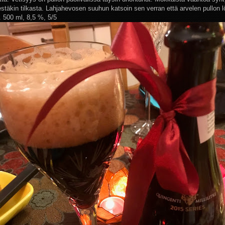
estäkin tilkasta. Lahjahevosen suuhun katsoin sen verran että arvelen pullon 
. 500 ml, 8,5 %, 5/5