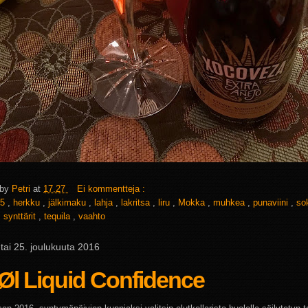
 by
Petri
at
17.27
Ei kommentteja :
5
,
herkku
,
jälkimaku
,
lahja
,
lakritsa
,
liru
,
Mokka
,
muhkea
,
punaviini
,
so
,
synttärit
,
tequila
,
vaahto
tai 25. joulukuuta 2016
Øl Liquid Confidence