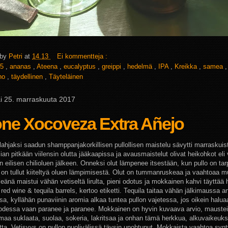
 by
Petri
at
14.13
Ei kommentteja :
5
,
ananas
,
Ateena
,
eucalyptus
,
greippi
,
hedelmä
,
IPA
,
Kreikka
,
samea
ino
,
täydellinen
,
Täyteläinen
ai 25. marraskuuta 2017
one Xocoveza Extra Añejo
lahjaksi saadun shamppanjakorkillisen pullollisen maistelu sävytti marraskuist
ian pitkään viilensin olutta jääkaapissa ja avausmaistelut olivat heikohkot eli 
n eilisen chilioluen jälkeen. Onneksi olut lämpenee itsestään, kun pullo on tar
 on tullut kiiteltyä oluen lämpimisestä. Olut on tummanruskeaa ja vaahtoaa m
ileänä maistui vähän vetiseltä lirulta, pieni odotus ja mokkainen kahvi täyttää h
red wine & tequila barrels, kertoo etiketti. Tequila taitaa vähän jälkimaussa 
sa, kyllähän punaviinin aromia alkaa tuntea pullon vajetessa, jos oikein halu
uodessa vaan paranee ja paranee. Mokkainen on hyvin kuvaava arvio, maustei
maa suklaata, suolaa, sokeria, lakritsaa ja onhan tämä herkkua, alkuvaikeuks
tta. Vetisyys on pullon puolivälissä täysin unohtunut. Mokkaista vaahtoa syn