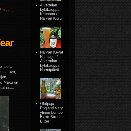
Alvettulan
kyläkauppa
Suklaa
,
Keppana /
Narvan Kiulu
ear
Narvan Kevät
Riisilager /
Alvettulan
kyläkauppa
llisella
Normipäivä
 taittuva,
ljon,
iä. Maku on
iset osaa
Olutpaja
Englantilaisty
ylinen Lontoo
Extra Strong
Bitter