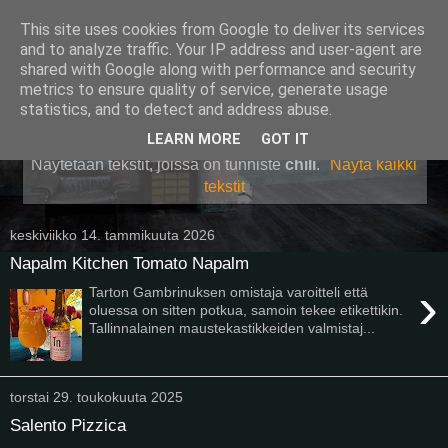
This site uses cookies from Google to deliver its services
Pullollinen
and to analyze traffic. Your IP address and user-agent are
shared with Google along with performance and security
metrics to ensure quality of service, generate usage
statistics, and to detect and address abuse.
▼
LEARN MORE
GOT IT
Näytetään tekstit, joissa on tunniste
chili
.
Näytä kaikki
tekstit
keskiviikko 14. tammikuuta 2026
Napalm Kitchen Tomato Napalm
›
Tarton Gambrinuksen omistaja varoitteli että
oluessa on sitten potkua, samoin tekee etikettikin.
Tallinnalainen maustekastikkeiden valmistaj...
torstai 29. toukokuuta 2025
Salento Pizzica