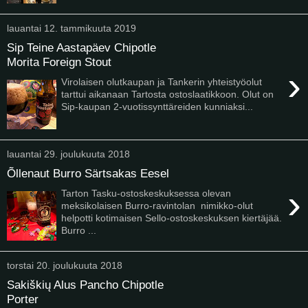
lauantai 12. tammikuuta 2019
Sip Teine Aastapäev Chipotle
Morita Foreign Stout
›
Virolaisen olutkaupan ja Tankerin yhteistyöolut
tarttui aikanaan Tartosta ostoslaatikkoon. Olut on
Sip-kaupan 2-vuotissynttäreiden kunniaksi...
lauantai 29. joulukuuta 2018
Õllenaut Burro Särtsakas Eesel
›
Tarton Tasku-ostoskeskuksessa olevan
meksikolaisen Burro-ravintolan nimikko-olut
helpotti kotimaisen Sello-ostoskeskuksen kiertäjää.
Burro ...
torstai 20. joulukuuta 2018
Sakiškių Alus Pancho Chipotle
Porter