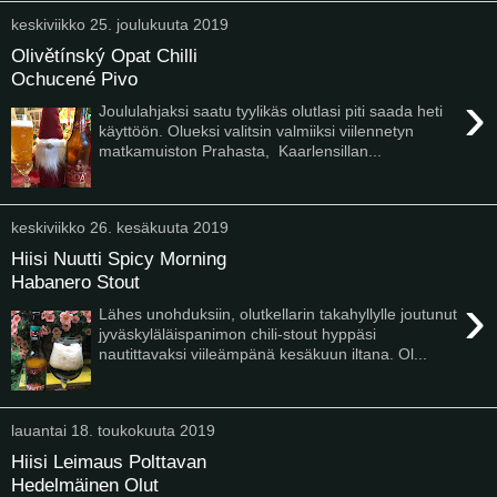
keskiviikko 25. joulukuuta 2019
Olivětínský Opat Chilli
Ochucené Pivo
›
Joululahjaksi saatu tyylikäs olutlasi piti saada heti
käyttöön. Olueksi valitsin valmiiksi viilennetyn
matkamuiston Prahasta, Kaarlensillan...
keskiviikko 26. kesäkuuta 2019
Hiisi Nuutti Spicy Morning
Habanero Stout
›
Lähes unohduksiin, olutkellarin takahyllylle joutunut
jyväskyläläispanimon chili-stout hyppäsi
nautittavaksi viileämpänä kesäkuun iltana. Ol...
lauantai 18. toukokuuta 2019
Hiisi Leimaus Polttavan
Hedelmäinen Olut