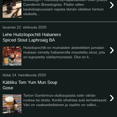
›
Camdenin Brewdogista. Päätin sitten
kaukokaipuussani napata tämän oletetun herkun
olutkella...
lauantai 22. elokuuta 2020
Lehe Huitzilopochtli Habanero
Spiced Stout Laphroaig BA
›
Huitzilopochtli on muinaisten atsteekkien jumalan
mukaan nimetty habanerolla maustettu stout, jota
on kypsytetty viskitynnyreissä. Olut on k...
tiistai 14. heinäkuuta 2020
Käbliku Tom Yum Mun Soup
Gose
›
Tarton Gambrinus-olutkaupasta ostin vähän
ruokaa tai olutta. Korkki sihahtaa auki terhakkaasti.
Väri on vaaleankeltainen ja vaahto on valkoi...