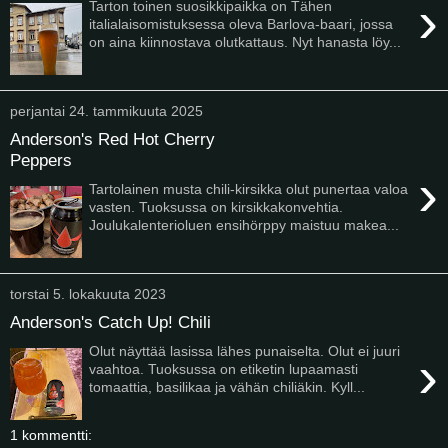
›
Tarton toinen suosikkipaikka on Tähen
italialaisomistuksessa oleva Barlova-baari, jossa
on aina kiinnostava olutkattaus. Nyt hanasta löy...
perjantai 24. tammikuuta 2025
Anderson's Red Hot Cherry
Peppers
›
Tartolainen musta chili-kirsikka olut punertaa valoa
vasten. Tuoksussa on kirsikkakonvehtia.
Joulukalenterioluen ensihörppy maistuu makea...
torstai 5. lokakuuta 2023
Anderson's Catch Up! Chili
Olut näyttää lasissa lähes punaiselta. Olut ei juuri
›
vaahtoa. Tuoksussa on etiketin lupaamasti
tomaattia, basilikaa ja vähän chiliäkin. Kyll...
1 kommentti: