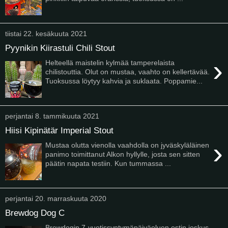
tiistai 22. kesäkuuta 2021
Pyynikin Kiirastuli Chili Stout
›
Helteellä maistelin kylmää tamperelaista
chilistouttia. Olut on mustaa, vaahto on kellertävää.
Tuoksussa löytyy kahvia ja suklaata. Poppamie...
perjantai 8. tammikuuta 2021
Hiisi Kipinätär Imperial Stout
›
Mustaa olutta vienolla vaahdolla on jyväskyläläinen
panimo toimittanut Alkon hyllylle, josta sen sitten
päätin napata testiin. Kun tummassa ...
perjantai 20. marraskuuta 2020
Brewdog Dog C
Brewdogin 7-vuotissyntymäpäiväoluen ostin joskus