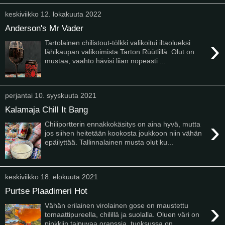
keskiviikko 12. lokakuuta 2022
Anderson's Mr Vader
›
Tartolainen chilistout-tölkki valikoitui iltaolueksi
lähikaupan valikoimista Tarton Rüütlillä. Olut on
mustaa, vaahto hävisi liian nopeasti ...
perjantai 10. syyskuuta 2021
Kalamaja Chill It Bang
›
Chiliportterin ennakkokäsitys on aina hyvä, mutta
jos siihen heitetään kookosta joukkoon niin vähän
epäilyttää. Tallinnalainen musta olut ku...
keskiviikko 18. elokuuta 2021
Purtse Plaadimeri Hot
›
Vähän erilainen virolainen gose on maustettu
tomaattipureella, chilillä ja suolalla. Oluen väri on
pinkkiin taipuvaa oranssia, tuoksussa on ...