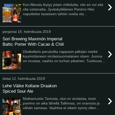
›
Kun Alkosta löytyy jotain chiliolutta, niin en voi sitä
olla ostamatta. Jyväskyläläinen Panimo Hiisi
naputtelee tasaiseen tahtiin ovelia olu...
perjantai 15. helmikuuta 2019
Sori Brewing Maximón Imperial
Baltic Porter With Cacao & Chili
›
Olutkellarin perukoilta nappasin pitkään mieltä
kuumottaneen virolaissuomalaisen oluen. Juoma
on mustaa, vaahto on turhan pikainen. Tuoksuss...
tiistai 12. helmikuuta 2019
Lehe Väike Kollane Draakon
Spiced Sour Ale
›
Matkamuisto Tartosta, olut on virolaista, tosin
panimo on aika lähellä Tallinnaa, on oranssia ja
vähän sameaa. Vaahtoa ei oikein synny ollen...