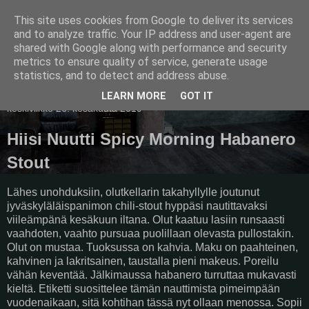
This site uses cookies from Google to deliver its services
Pullollinen
and to analyze traffic. Your IP address and user-agent are
shared with Google along with performance and security
metrics to ensure quality of service, generate usage
statistics, and to detect and address abuse.
▼
LEARN MORE
GOT IT
keskiviikko 26. kesäkuuta 2019
Hiisi Nuutti Spicy Morning Habanero
Stout
Lähes unohduksiin, olutkellarin takahyllylle joutunut
jyväskyläläispanimon chili-stout hyppäsi nautittavaksi
viileämpänä kesäkuun iltana. Olut kaatuu lasiin runsaasti
vaahdoten, vaahto pursuaa puolillaan olevasta pullostakin.
Olut on mustaa. Tuoksussa on kahvia. Maku on paahteinen,
kahvinen ja lakritsainen, taustalla pieni makeus. Poreilu
vähän keventää. Jälkimaussa habanero turruttaa mukavasti
kieltä. Etiketti suosittelee tämän nauttimista pimeimpään
vuodenaikaan, sitä kohtihan tässä nyt ollaan menossa. Sopii