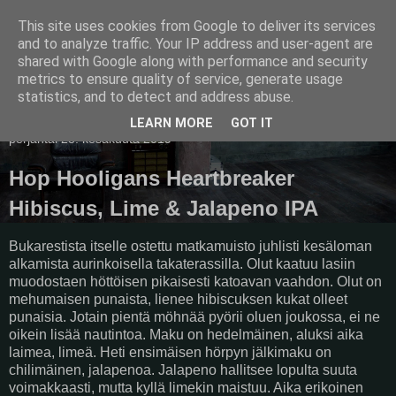
This site uses cookies from Google to deliver its services
Pullollinen
and to analyze traffic. Your IP address and user-agent are
shared with Google along with performance and security
metrics to ensure quality of service, generate usage
statistics, and to detect and address abuse.
▼
LEARN MORE
GOT IT
perjantai 28. kesäkuuta 2019
Hop Hooligans Heartbreaker
Hibiscus, Lime & Jalapeno IPA
Bukarestista itselle ostettu matkamuisto juhlisti kesäloman
alkamista aurinkoisella takaterassilla. Olut kaatuu lasiin
muodostaen höttöisen pikaisesti katoavan vaahdon. Olut on
mehumaisen punaista, lienee hibiscuksen kukat olleet
punaisia. Jotain pientä möhnää pyörii oluen joukossa, ei ne
oikein lisää nautintoa. Maku on hedelmäinen, aluksi aika
laimea, limeä. Heti ensimäisen hörpyn jälkimaku on
chilimäinen, jalapenoa. Jalapeno hallitsee lopulta suuta
voimakkaasti, mutta kyllä limekin maistuu. Aika erikoinen