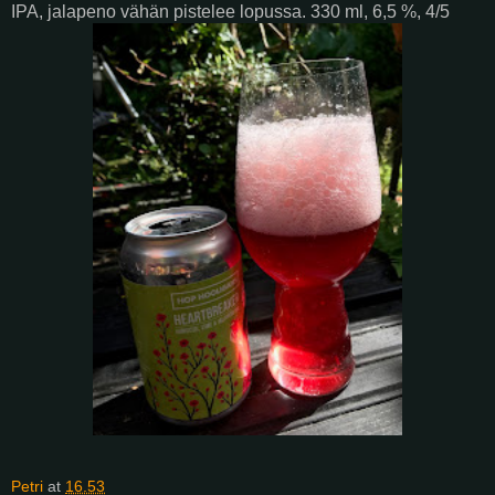
IPA, jalapeno vähän pistelee lopussa. 330 ml, 6,5 %, 4/5
Petri
at
16.53