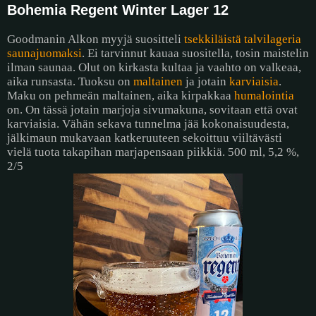
Bohemia Regent Winter Lager 12
Goodmanin Alkon myyjä suositteli
tsekkiläistä talvilageria
saunajuomaksi
. Ei tarvinnut kauaa suositella, tosin maistelin
ilman saunaa. Olut on kirkasta kultaa ja vaahto on valkeaa,
aika runsasta. Tuoksu on
maltainen
ja jotain
karviaisia
.
Maku on pehmeän maltainen, aika kirpakkaa
humalointia
on. On tässä jotain marjoja sivumakuna, sovitaan että ovat
karviaisia. Vähän sekava tunnelma jää kokonaisuudesta,
jälkimaun mukavaan katkeruuteen sekoittuu viiltävästi
vielä tuota takapihan marjapensaan piikkiä. 500 ml, 5,2 %,
2/5