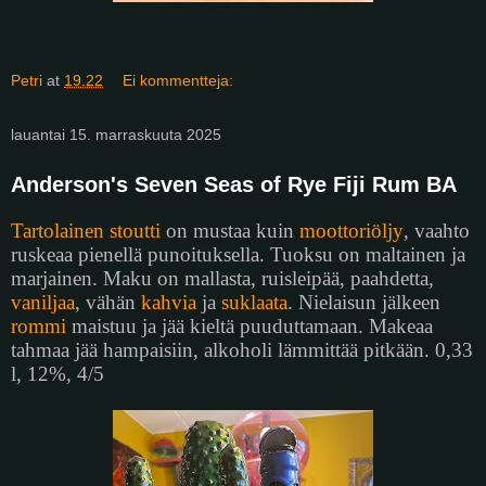
Petri
at
19.22
Ei kommentteja:
lauantai 15. marraskuuta 2025
Anderson's Seven Seas of Rye Fiji Rum BA
Tartolainen stoutti
on mustaa kuin
moottoriöljy
, vaahto
ruskeaa pienellä punoituksella. Tuoksu on maltainen ja
marjainen. Maku on mallasta, ruisleipää, paahdetta,
vaniljaa
, vähän
kahvia
ja
suklaata
. Nielaisun jälkeen
rommi
maistuu ja jää kieltä puuduttamaan. Makeaa
tahmaa jää hampaisiin, alkoholi lämmittää pitkään. 0,33
l, 12%, 4/5