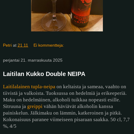
Petri
at
21.11
Ei kommentteja:
perjantai 21. marraskuuta 2025
Laitilan Kukko Double NEIPA
Laitilalainen tupla-neipa
on keltaista ja sameaa, vaahto on
tiivistä ja valkoista. Tuoksussa on hedelmiä ja erikeeperiä.
Maku on hedelmäinen, alkoholi tuikkaa nopeasti esille.
Sitruuna ja
greippi
vähän häviävät alkoholin kanssa
painiskelun. Jälkimaku on lämmin, katkeroinen ja pitkä.
Kokonaisuus paranee viimeiseen pisaraan saakka. 50 cl, 7,7
%, 4/5