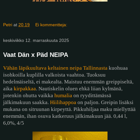
Petri
at
20.19
Ei kommentteja:
keskiviikko 12. marraskuuta 2025
Vaat Dän x Päd NEIPA
Vähän läpikuultava keltainen neipa
Tallinnasta
kuohuaa
isohkoilla kuplilla valkoista vaahtoa. Tuoksuu
hedelmäiseltä, ei makealta. Maistuu enemmän greippiseltä,
aika
kirpakkaa
. Nautiskelin oluen ehkä liian kylmänä,
jotenkin ohutta vaikka
humalia
on ryydittämässä
jälkimakuun saakka.
Hiilihappoa
on paljon. Greipin lisäksi
mukana on sitruunan kirpeyttä. Pikkuhiljaa maku miellyttää
enemmän, ihan osuva katkeruus jälkimakuun jää. 0,44 l,
6,0%, 4/5