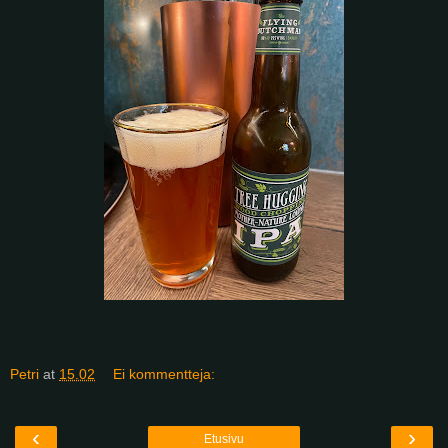
Petri
at
15.02
Ei kommentteja:
‹
›
Etusivu