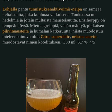
Lohjalla
pantu
tunnistuksenaktivoimis-neipa
on sameaa
keltaisuutta, joka kuohuaa valkoisena. Tuoksussa on
hedelmiä ja jotain multaista mausteisuutta. Ensihörppy on
lempeän löysä. Mietoa greippiä, vähän mäntyä, pikkaisen
pihvimausteita
ja humalan katkeruutta, niistä muodostuu
mieleenpainuva olut.
Citra
,
superdelic
,
nelson sauvin
muodostavat nimen koodituksen.
330 ml, 6,7 %, 4/5