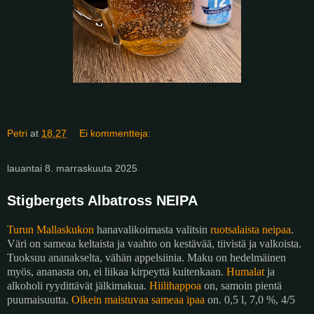
Petri
at
18.27
Ei kommentteja:
lauantai 8. marraskuuta 2025
Stigbergets Albatross NEIPA
Turun Mallaskukon
hanavalikoimasta valitsin
ruotsalaista neipaa
.
Väri on sameaa keltaista ja vaahto on kestävää, tiivistä ja valkoista.
Tuoksuu ananakselta, vähän appelsiinia. Maku on hedelmäinen
myös, ananasta on, ei liikaa kirpeyttä kuitenkaan.
Humalat
ja
alkoholi ryydittävät jälkimakua.
Hiilihappoa
on, samoin pientä
puumaisuutta.
Oikein maistuvaa sameaa ipaa
on. 0,5 l, 7,0 %, 4/5