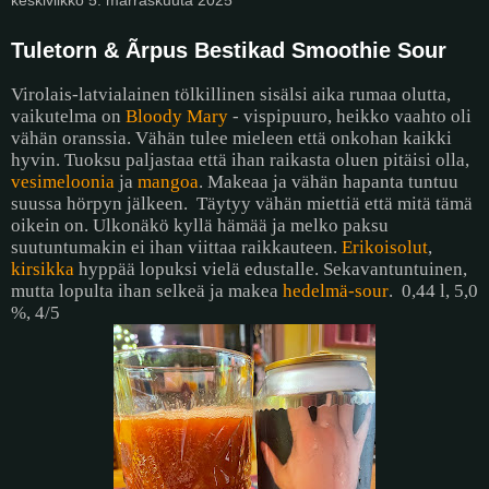
Tuletorn & Ãrpus Bestikad Smoothie Sour
Virolais-latvialainen tölkillinen sisälsi aika rumaa olutta,
vaikutelma on
Bloody Mary
- vispipuuro, heikko vaahto oli
vähän oranssia. Vähän tulee mieleen että onkohan kaikki
hyvin. Tuoksu paljastaa että ihan raikasta oluen pitäisi olla,
vesimeloonia
ja
mangoa
. Makeaa ja vähän hapanta tuntuu
suussa hörpyn jälkeen.
Täytyy vähän miettiä että mitä tämä
oikein on. Ulkonäkö kyllä hämää ja melko paksu
suutuntumakin ei ihan viittaa raikkauteen.
Erikoisolut
,
kirsikka
hyppää lopuksi vielä edustalle. Sekavantuntuinen,
mutta lopulta ihan selkeä ja makea
hedelmä-sour
.
0,44 l, 5,0
%, 4/5