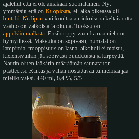
ajatellut että ei ole ainakaan suomalainen. Nyt
ymmärsin että on
Kuopiosta
, eli aika oikeassa oli
hintchi
.
Nedipan
väri kuultaa aurinkoisena keltaisuutta,
vaahto on valkoista ja ohutta. Tuoksu on
appelsiinimallasta
. Ensihörppy vaan katoaa nieluun
hymyillessä. Makeutta on sopivasti, humalat on
lämpimiä, trooppisuus on läsnä, alkoholi ei maistu,
kielensivuihin jää sopivasti puudutusta ja kirpeyttä.
Nautin oluen lääkärin määräämän saunatauon
päätteeksi. Raikas ja vähän nostattavaa tunnelmaa jää
mielikuvaksi. 440 ml, 8,4 %, 5/5