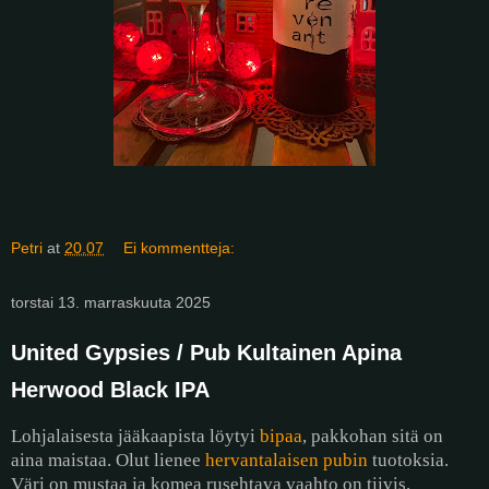
Petri
at
20.07
Ei kommentteja:
torstai 13. marraskuuta 2025
United Gypsies / Pub Kultainen Apina
Herwood Black IPA
Lohjalaisesta jääkaapista löytyi
bipaa
, pakkohan sitä on
aina maistaa. Olut lienee
hervantalaisen pubin
tuotoksia.
Väri on mustaa ja komea rusehtava vaahto on tiivis.