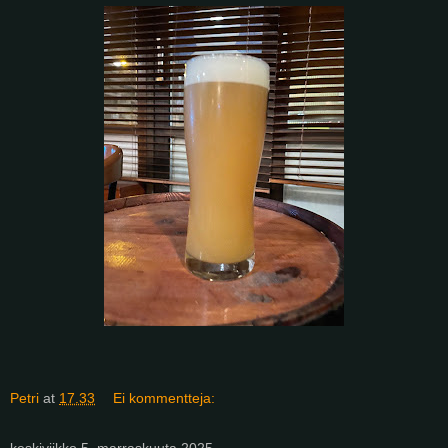
Petri
at
17.33
Ei kommentteja:
keskiviikko 5. marraskuuta 2025