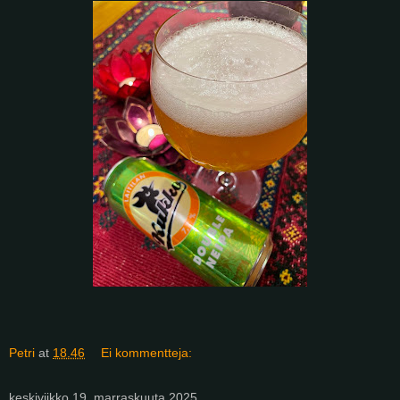
Petri
at
18.46
Ei kommentteja:
keskiviikko 19. marraskuuta 2025