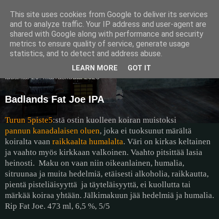
This site uses cookies from Google to deliver its services
Pullollinen
and to analyze traffic. Your IP address and user-agent are
shared with Google along with performance and security
metrics to ensure quality of service, generate usage
statistics, and to detect and address abuse.
▼
LEARN MORE
GOT IT
lauantai 29. marraskuuta 2025
Badlands Fat Joe IPA
Turun 5piste5
:stä ostin kuolleen koiran muistoksi
pannun kanadalaisen oluen
, joka ei tuoksunut märältä
koiralta vaan
raikkaalta humalalta
. Väri on kirkas keltainen
ja vaahto myös kirkkaan valkoinen. Vaahto pitsittää lasia
heinosti.
Maku on vaan niin oikeanlainen, humalia,
sitruunaa ja muita hedelmiä, etäisesti alkoholia, raikkautta,
pientä pisteliäisyyttä
ja täyteläisyyttä, ei kuollutta tai
märkää koiraa yhtään. Jälkimakuun jää hedelmiä ja humalia.
Rip Fat Joe. 473 ml, 6,5 %, 5/5