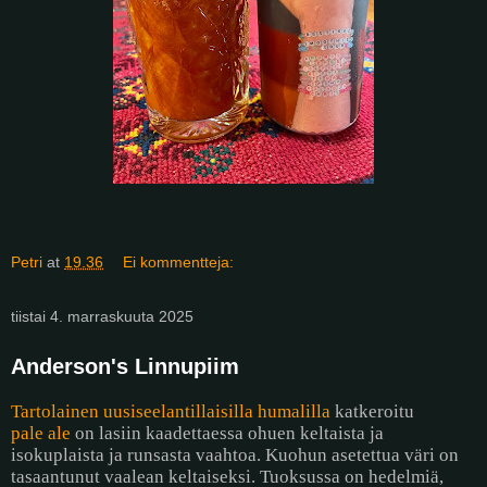
Petri
at
19.36
Ei kommentteja:
tiistai 4. marraskuuta 2025
Anderson's Linnupiim
Tartolainen
uusiseelantillaisilla humalilla
katkeroitu
pale ale
on lasiin kaadettaessa ohuen keltaista ja
isokuplaista ja runsasta vaahtoa. Kuohun asetettua väri on
tasaantunut vaalean keltaiseksi. Tuoksussa on hedelmiä,