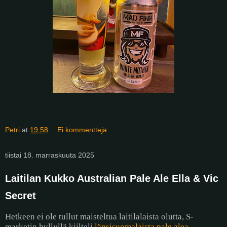
Petri
at
19.58
Ei kommentteja:
tiistai 18. marraskuuta 2025
Laitilan Kukko Australian Pale Ale Ella & Vic
Secret
Hetkeen ei ole tullut maisteltua laitilalaista olutta, S-
marketin hyllyllä kiilteli
länsisuomalaista pale alea