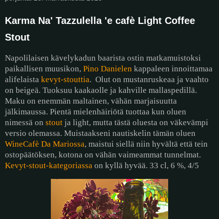
Karma Na' Tazzulella 'e cafè Light Coffee
Stout
Napolilaisen kävelykadun baarista ostin matkamuistoksi
paikallisen muusikon,
Pino Danielen
kappaleen innoittamaa
alifelaista
kevyt-stouttia
.
Olut on mustanruskeaa ja vaahto
on beigeä. Tuoksuu kaakaolle ja kahville mallaspedillä.
Maku on enemmän maltainen, vähän marjaisuutta
jälkimaussa. Pientä mielenhäiriötä tuottaa kun oluen
nimessä on
stout
ja light, mutta tästä oluesta on väkevämpi
versio olemassa. Muistaakseni nautiskelin tämän oluen
WineCafè Da Mariossa
, maistui siellä niin hyvältä että tein
ostopäätöksen, kotona on vähän vaimeammat tunnelmat.
Kevyt-stout-kategoriassa
on kyllä hyvää. 33 cl, 6 %, 4/5