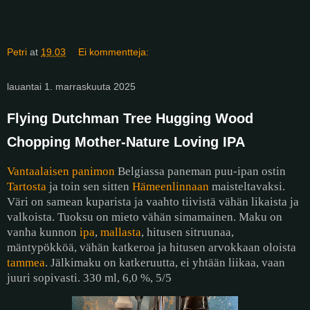
Petri
at
19.03
Ei kommentteja:
lauantai 1. marraskuuta 2025
Flying Dutchman Tree Hugging Wood
Chopping Mother-Nature Loving IPA
Vantaalaisen panimon
Belgiassa paneman puu-ipan ostin
Tartosta
ja toin sen sitten
Hämeenlinnaan
maisteltavaksi.
Väri on samean kuparista ja vaahto tiivistä vähän likaista ja
valkoista. Tuoksu on mieto vähän simamainen. Maku on
vanha kunnon
ipa
,
mallasta
, hitusen sitruunaa,
mäntypökköä, vähän katkeroa ja hitusen arvokkaan oloista
tammea
. Jälkimaku on katkeruutta, ei yhtään liikaa, vaan
juuri sopivasti. 330 ml, 6,0 %, 5/5