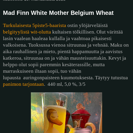
Mad Finn White Mother Belgium Wheat
Turkulaisesta 5piste5-baarista
ostin ylöjärveläistä
belgityylistä wit-olutta
kultaisen tölkillisen. Olut värittää
lasin vaalean haaleaa kullalla ja vaahtoaa pikaisesti
valkoisena. Tuoksussa vienoa sitruunaa ja vehnää. Maku on
aika rauhallinen ja mieto, pientä happamuutta ja aavistus
katkeroa, sitruunaa on ja vähän mausteisuuttakin. Kevyt ja
helppo olut sopii paremmin kesäterassille, mutta
marraskuiseen iltaan sopii, tuo vähän
lupausta
auringonpaisteen kuumotuksesta. Täytyy tutustua
panimon tarjontaan
.
440 ml, 5,0 %, 3/5