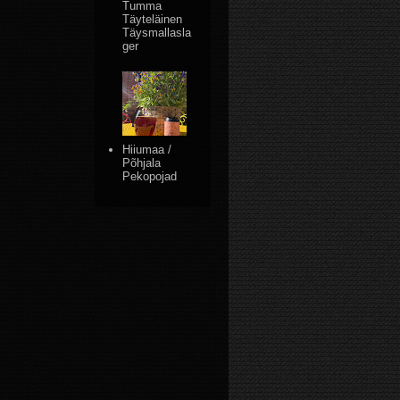
Tumma
Täyteläinen
Täysmallasla
ger
Hiiumaa /
Põhjala
Pekopojad