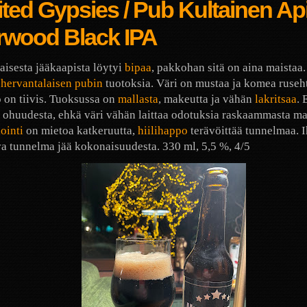
ted Gypsies / Pub Kultainen Ap
rwood Black IPA
aisesta jääkaapista löytyi
bipaa
, pakkohan sitä on aina maistaa.
e
hervantalaisen pubin
tuotoksia. Väri on mustaa ja komea ruseh
 on tiivis. Tuoksussa on
mallasta
, makeutta ja vähän
lakritsaa
. 
 ohuudesta, ehkä väri vähän laittaa odotuksia raskaammasta ma
ointi
on mietoa katkeruutta,
hiilihappo
terävöittää tunnelmaa. 
 tunnelma jää kokonaisuudesta. 330 ml, 5,5 %, 4/5