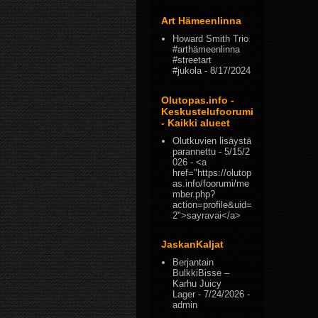
Art Hämeenlinna
Howard Smith Trio
#arthämeenlinna
#streetart
#jukola
- 8/17/2024
Olutopas.info -
Keskustelufoorumi
- Kaikki alueet
Olutkuvien lisäystä
parannettu
- 5/15/2
026
- <a
href="https://olutop
as.info/foorumi/me
mber.php?
action=profile&uid=
2">sayravai</a>
JaskanKaljat
Berjantain
BulkkiBisse –
Karhu Juicy
Lager
- 7/24/2026
-
admin