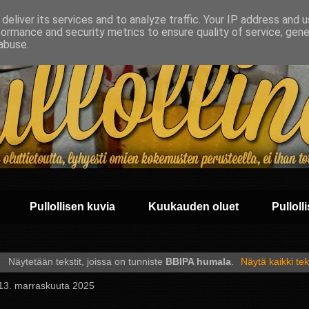
deliver its services and to analyze traffic. Your IP address and 
formance and security metrics to ensure quality of service, gen
abuse.
Pullollisen kuvia
Kuukauden oluet
Pullolli
Näytetään tekstit, joissa on tunniste
BBIPA humala
.
Näytä kaikki tek
 13. marraskuuta 2025