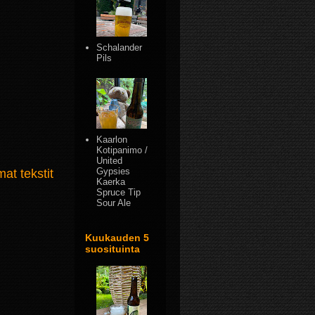
Schalander
Pils
Kaarlon
Kotipanimo /
United
Gypsies
t tekstit
Kaerka
Spruce Tip
Sour Ale
Kuukauden 5
suosituinta