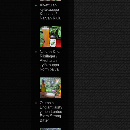
Alvettulan
kyläkauppa
Keppana /
Narvan Kiulu
Narvan Kevät
Riisilager /
Alvettulan
kyläkauppa
Normipäivä
Olutpaja
Englantilaisty
ylinen Lontoo
Extra Strong
Bitter