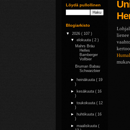
Uni
Löydä pullollinen
He
Blogiarkisto
Lohjal
▼
2026
( 107 )
liene
▼
elokuuta
( 2 )
vaahto
Mahrs Bräu
kertoo
Helles
Humal
Bamberger
Vollbier
mukava
Bruman Babau
Schwarzbier
►
heinäkuuta
( 19
)
►
kesäkuuta
( 16
)
►
toukokuuta
( 12
)
►
huhtikuuta
( 16
)
►
maaliskuuta
(