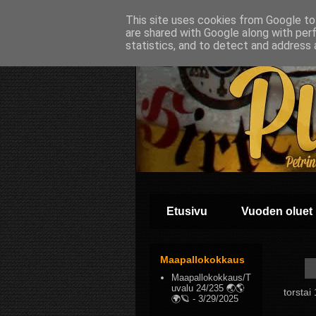
This site uses cookies from Google to 
are shared with Google along with per
statistics, and to detect and address 
Etusivu
Vuoden oluet
Maapallokokkaus
Maapallokokkaus/T
uvalu 24/235 🌏🌎
torstai
🌍🪐
- 3/29/2025