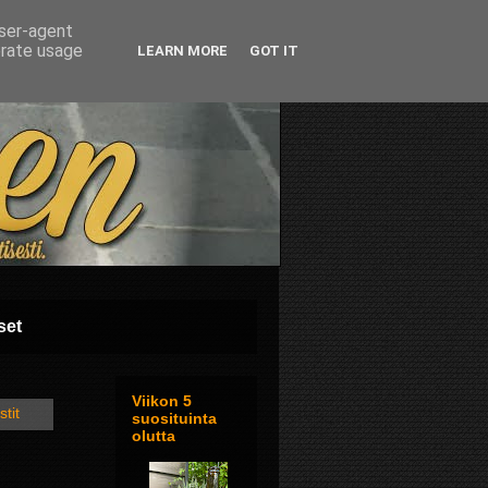
user-agent
erate usage
LEARN MORE
GOT IT
set
Viikon 5
stit
suosituinta
olutta