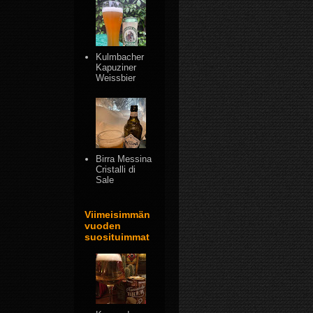
Kulmbacher
Kapuziner
Weissbier
Birra Messina
Cristalli di
Sale
Viimeisimmän
vuoden
suosituimmat