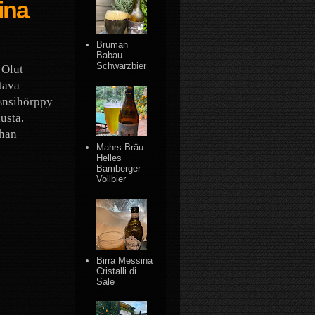
ina
Bruman
Babau
Schwarzbier
 Olut
tava
Ensihörppy
usta.
Ihan
Mahrs Bräu
Helles
Bamberger
Vollbier
Birra Messina
Cristalli di
Sale