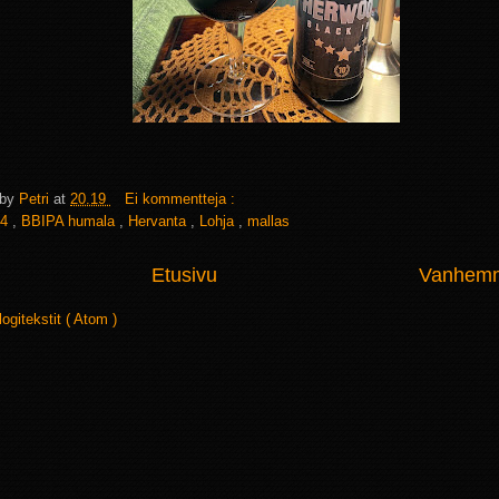
 by
Petri
at
20.19
Ei kommentteja :
4
,
BBIPA humala
,
Hervanta
,
Lohja
,
mallas
Etusivu
Vanhemma
logitekstit ( Atom )