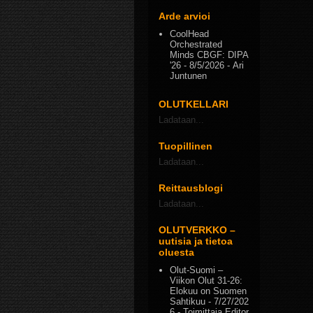
Arde arvioi
CoolHead
Orchestrated
Minds CBGF: DIPA
'26
- 8/5/2026
- Ari
Juntunen
OLUTKELLARI
Ladataan...
Tuopillinen
Ladataan...
Reittausblogi
Ladataan...
OLUTVERKKO –
uutisia ja tietoa
oluesta
Olut-Suomi –
Viikon Olut 31-26:
Elokuu on Suomen
Sahtikuu
- 7/27/202
6
- Toimittaja Editor