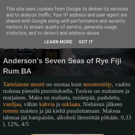
This site uses cookies from Google to deliver its services
Pullollinen
and to analyze traffic. Your IP address and user-agent are
shared with Google along with performance and security
metrics to ensure quality of service, generate usage
statistics, and to detect and address abuse.
▼
LEARN MORE
GOT IT
lauantai 15. marraskuuta 2025
Anderson's Seven Seas of Rye Fiji
Rum BA
Tartolainen stoutti
on mustaa kuin
moottoriöljy
, vaahto
ruskeaa pienellä punoituksella. Tuoksu on maltainen ja
marjainen. Maku on mallasta, ruisleipää, paahdetta,
vaniljaa
, vähän
kahvia
ja
suklaata
. Nielaisun jälkeen
rommi
maistuu ja jää kieltä puuduttamaan. Makeaa
tahmaa jää hampaisiin, alkoholi lämmittää pitkään. 0,33
l, 12%, 4/5