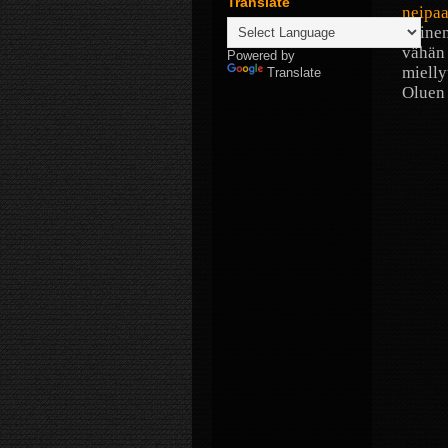
Translate
neipa
puinen
vähän 
Powered by
mielly
Translate
Oluen 