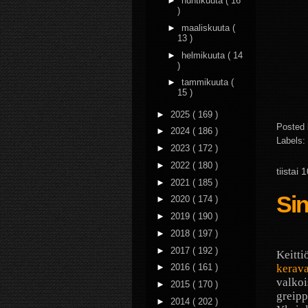
►
huhtikuuta
( 16
)
►
maaliskuuta
(
13 )
►
helmikuuta
( 14
)
►
tammikuuta
(
15 )
►
2025
( 169 )
Posted
►
2024
( 186 )
Labels:
►
2023
( 172 )
►
2022
( 180 )
tiistai
►
2021
( 185 )
Si
►
2020
( 174 )
►
2019
( 190 )
►
2018
( 197 )
►
2017
( 192 )
Keitti
kerava
►
2016
( 161 )
valkoi
►
2015
( 170 )
greipp
►
2014
( 202 )