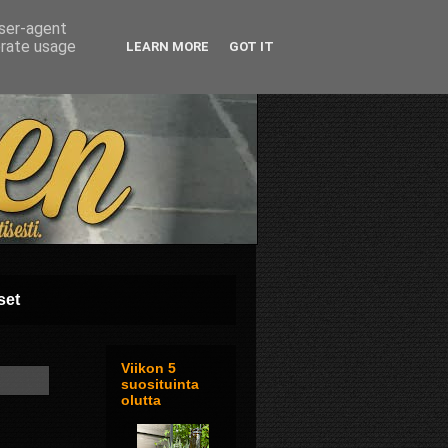
user-agent
erate usage
LEARN MORE
GOT IT
set
Viikon 5
suosituinta
olutta