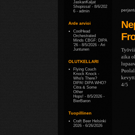
JaskanKaljat
Shopissa!
- 8/6/202
perjant
6
- admin
Nep
Arde arvioi
CoolHead
Fro
Orchestrated
Minds CBGF: DIPA
'26
- 8/5/2026
- Ari
Juntunen
Työvii
aika o
OLUTKELLARI
lupaav
Flying Couch
Puolal
Knock Knock -
kevytt
Who's There?
DIPA! DIPA WHO?
4/5
Citra & Some
Other
Hops!
- 8/5/2026
-
BierBaron
Tuopillinen
Craft Beer Helsinki
2026
- 6/26/2026