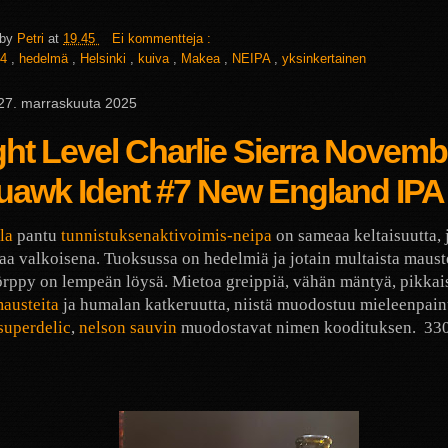
 by
Petri
at
19.45
Ei kommentteja :
4
,
hedelmä
,
Helsinki
,
kuiva
,
Makea
,
NEIPA
,
yksinkertainen
 27. marraskuuta 2025
ght Level Charlie Sierra Novemb
uawk Ident #7 New England IPA
la
pantu
tunnistuksenaktivoimis-neipa
on sameaa keltaisuutta, 
a valkoisena. Tuoksussa on hedelmiä ja jotain multaista mauste
rppy on lempeän löysä. Mietoa greippiä, vähän mäntyä, pikkai
austeita
ja humalan katkeruutta, niistä muodostuu mieleenpain
superdelic
,
nelson sauvin
muodostavat nimen koodituksen.
330