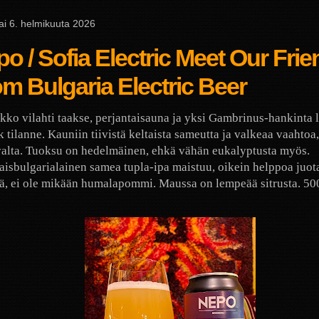
ai 6. helmikuuta 2026
o / Sofia Electric Meet Our Fri
m Bulgaria Electric Beer
kko vilahti taakse, perjantaisauna ja yksi Gambrinus-hankinta l
k tilanne. Kauniin tiivistä keltaista sameutta ja valkeaa vaahtoa
alta. Tuoksu on hedelmäinen, ehkä vähän eukalyptusta myös.
aisbulgarialainen samea tupla-ipa maistuu, oikein helppoa juot
ä, ei ole mikään humalapommi. Maussa on lempeää sitrusta. 500