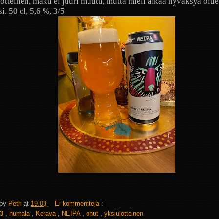
otteinen, maku ei juuri muutu, mutta mieli alkaa hyväksyä olue
i. 50 cl, 5,6 %, 3/5
 by
Petri
at
19.03
Ei kommentteja :
3
,
humala
,
Kerava
,
NEIPA
,
ohut
,
yksiulotteinen