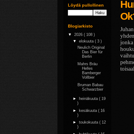
Hu
Löydä pullollinen
Ok
Blogiarkisto
Juhan
▼
2026
( 108 )
yhden
▼
elokuuta
( 3 )
jonka 
Neulich Original
houku
Das Bier für
vaiht
Berlin
pehmeä
Mahrs Bräu
toisaa
Helles
Bamberger
Vollbier
Bruman Babau
Schwarzbier
►
heinäkuuta
( 19
)
►
kesäkuuta
( 16
)
►
toukokuuta
( 12
)