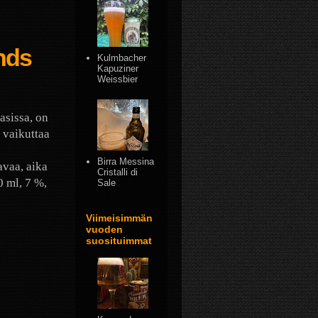
ends
Kulmbacher
Kapuziner
Weissbier
asissa, on
, vaikuttaa
Birra Messina
avaa, aika
Cristalli di
 ml, 7 %,
Sale
Viimeisimmän
vuoden
suosituimmat