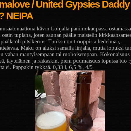
malove / United Gypsies Daddy
? NEIPA
nusaatonaattona kävin Lohjalla panimokaupassa ostamassa t
 ostin tuplana, joten saunan päälle maistelin kirkkaansamea
päällä oli pitsikerros. Tuoksu on trooppista hedelmää,
ttelevaa. Maku on aluksi samalla linjalla, mutta lopuksi t
uu vähän mäntyisempään tai ruohoisempaan. Kokonaisuus
, täyteläinen ja raikaskin, pieni puumaisuus lopussa tuo ry
lta ei. Pappakin tykkää. 0,33 l, 6,5 %, 4/5