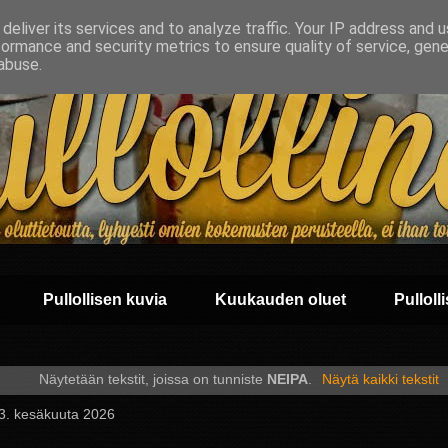
deliver its services and to analyze traffic. Your IP address and 
formance and security metrics to ensure quality of service, gen
abuse.
Pullollisen kuvia
Kuukauden oluet
Pullolli
Näytetään tekstit, joissa on tunniste
NEIPA
.
Näytä kaikki tekstit
 23. kesäkuuta 2026