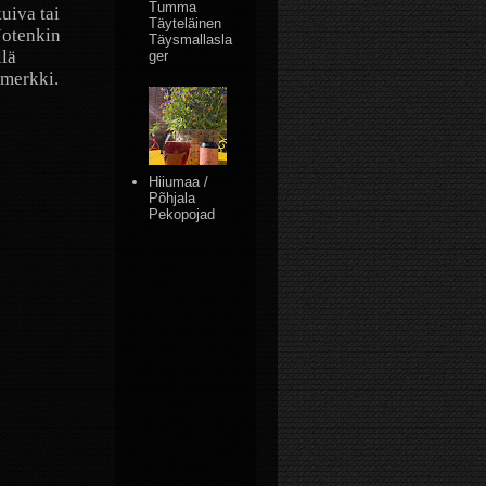
Tumma
uiva tai
Täyteläinen
Jotenkin
Täysmallasla
llä
ger
smerkki.
Hiiumaa /
Põhjala
Pekopojad