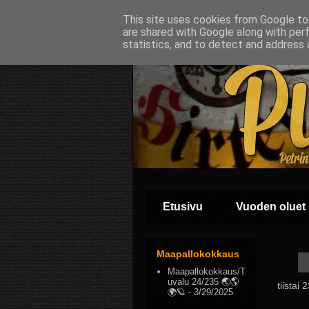
This site uses cookies from Google to 
are shared with Google along with per
statistics, and to detect and address 
Etusivu
Vuoden oluet
Maapallokokkaus
Maapallokokkaus/T
uvalu 24/235 🌏🌎
tiistai
🌍🪐
- 3/29/2025