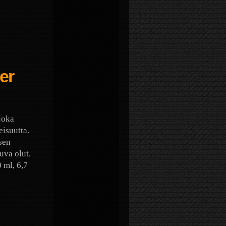
er
joka
isuutta.
sen
uva olut.
 ml, 6,7