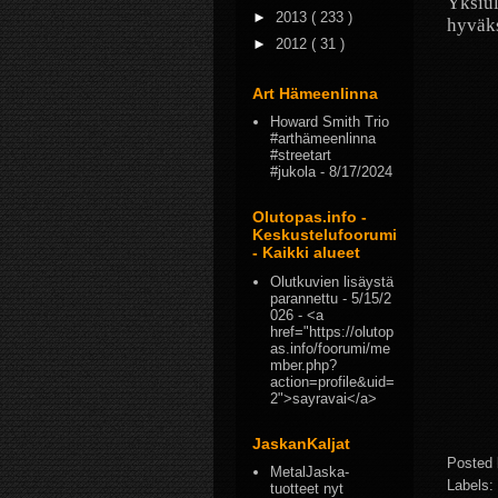
Yksiul
►
2013
( 233 )
hyväks
►
2012
( 31 )
Art Hämeenlinna
Howard Smith Trio
#arthämeenlinna
#streetart
#jukola
- 8/17/2024
Olutopas.info -
Keskustelufoorumi
- Kaikki alueet
Olutkuvien lisäystä
parannettu
- 5/15/2
026
- <a
href="https://olutop
as.info/foorumi/me
mber.php?
action=profile&uid=
2">sayravai</a>
JaskanKaljat
Posted
MetalJaska-
Labels:
tuotteet nyt