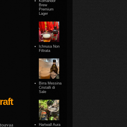
Komandor
Brew
Premium
Lager
Ichnusa Non
Filtrata
Birra Messina
Cristalli di
Sale
aft
htoavaa
Hartwall Aura