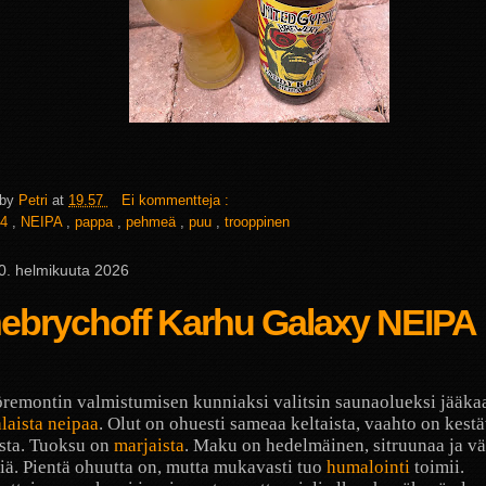
 by
Petri
at
19.57
Ei kommentteja :
4
,
NEIPA
,
pappa
,
pehmeä
,
puu
,
trooppinen
 10. helmikuuta 2026
nebrychoff Karhu Galaxy NEIPA
öremontin valmistumisen kunniaksi valitsin saunaolueksi jääka
laista neipaa
. Olut on ohuesti sameaa keltaista, vaahto on kestä
sta. Tuoksu on
marjaista
. Maku on hedelmäinen, sitruunaa ja v
iä. Pientä ohuutta on, mutta mukavasti tuo
humalointi
toimii.