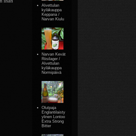
n ihan
Alvettulan
kyläkauppa
Keppana /
Narvan Kiulu
Narvan Kevät
Riisilager /
Alvettulan
kyläkauppa
Normipäivä
Olutpaja
Englantilaisty
ylinen Lontoo
Extra Strong
Bitter