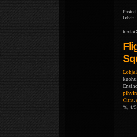
Posted
Labels:
torstai
Fli
Sq
Lohjal
kuohua
Ensihö
pihvim
Citra
,
%, 4/5