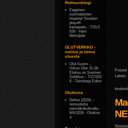
Reittausblogi
Eeppinen
suomalaisten
Imperial Stoutien
playoff-
kamppailu
- 7/31/2
026
- Harri
Metsäjoki
OLUTVERKKO –
uutisia ja tietoa
oluesta
Olut-Suomi –
Viikon Olut 31-26:
Posted
Elokuu on Suomen
Labels:
Sahtikuu
- 7/27/202
6
- Toimittaja Editor
keskivi
Olutkoira
Ma
Deliria (2026) –
norsuolutta
naisnäkökulmalla
-
NE
8/6/2026
- Olutkoir
a
Saunao