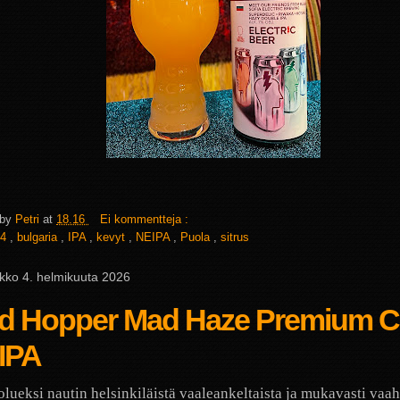
 by
Petri
at
18.16
Ei kommentteja :
4
,
bulgaria
,
IPA
,
kevyt
,
NEIPA
,
Puola
,
sitrus
ikko 4. helmikuuta 2026
d Hopper Mad Haze Premium Cr
IPA
lueksi nautin helsinkiläistä vaaleankeltaista ja mukavasti vaa