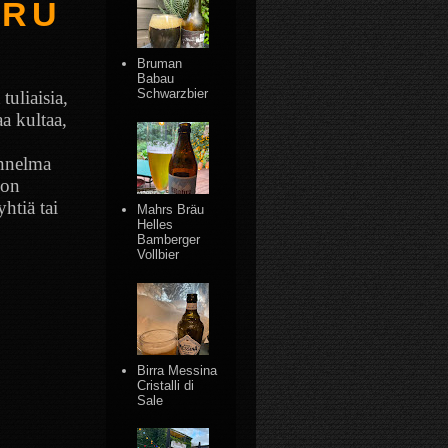
 R U
Bruman
Babau
Schwarzbier
uliaisia,
a kultaa,
unnelma
 on
htiä tai
Mahrs Bräu
Helles
Bamberger
Vollbier
Birra Messina
Cristalli di
Sale