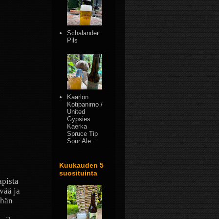
Schalander
Pils
Kaarlon
Kotipanimo /
United
Gypsies
Kaerka
Spruce Tip
Sour Ale
Kuukauden 5
suosituinta
apista
vää ja
ähän