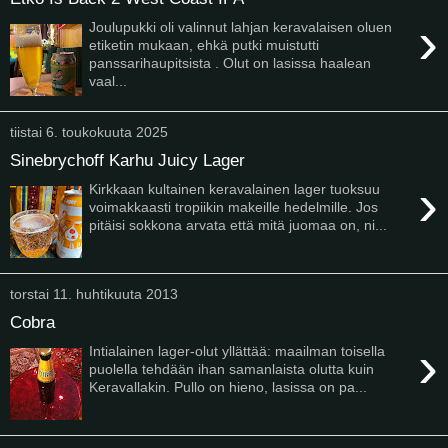
›
Joulupukki oli valinnut lahjan keravalaisen oluen
etiketin mukaan, ehkä putki muistutti
panssarihaupitsista . Olut on lasissa haalean
vaal...
tiistai 6. toukokuuta 2025
Sinebrychoff Karhu Juicy Lager
›
Kirkkaan kultainen keravalainen lager tuoksuu
voimakkaasti tropiikin makeille hedelmille. Jos
pitäisi sokkona arvata että mitä juomaa on, ni...
torstai 11. huhtikuuta 2013
Cobra
›
Intialainen lager-olut yllättää: maailman toisella
puolella tehdään ihan samanlaista olutta kuin
Keravallakin. Pullo on hieno, lasissa on pa...