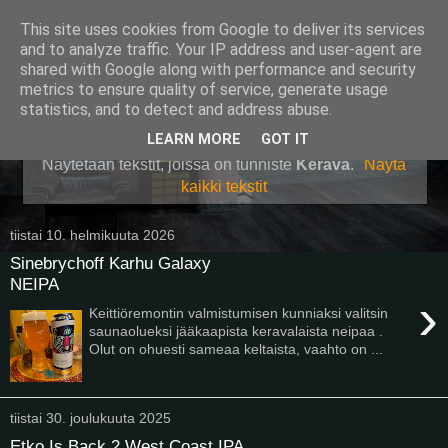
This site uses cookies from Google to deliver its services
Pullollinen
and to analyze traffic. Your IP address and user-agent are
shared with Google along with performance and security
metrics to ensure quality of service, generate usage
statistics, and to detect and address abuse.
▼
LEARN MORE
GOT IT
Näytetään tekstit, joissa on tunniste
Kerava
.
Näytä
kaikki tekstit
tiistai 10. helmikuuta 2026
Sinebrychoff Karhu Galaxy
NEIPA
›
Keittiöremontin valmistumisen kunniaksi valitsin
saunaolueksi jääkaapista keravalaista neipaa .
Olut on ohuesti sameaa keltaista, vaahto on ...
tiistai 30. joulukuuta 2025
Etko Is Back 2 West Coast IPA