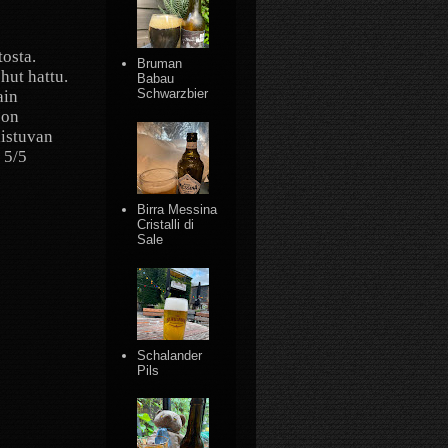
tosta.
Bruman
hut hattu.
Babau
Schwarzbier
ain
 on
aistuvan
 5/5
Birra Messina
Cristalli di
Sale
Schalander
Pils