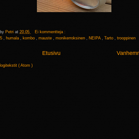
 by
Petri
at
20.05
Ei kommentteja :
5
,
humala
,
kombo
,
mauste
,
monikerroksinen
,
NEIPA
,
Tarto
,
trooppinen
Etusivu
Vanhemma
logitekstit ( Atom )