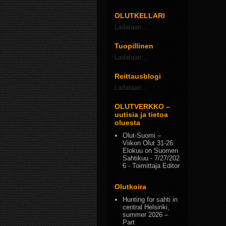
OLUTKELLARI
Ladataan...
Tuopillinen
Ladataan...
Reittausblogi
Ladataan...
OLUTVERKKO –
uutisia ja tietoa
oluesta
Olut-Suomi –
Viikon Olut 31-26:
Elokuu on Suomen
Sahtikuu
- 7/27/202
6
- Toimittaja Editor
Olutkoira
Hunting for sahti in
central Helsinki,
summer 2026 –
Part