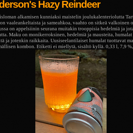
derson's Hazy Reindeer
isloman alkamisen kunniaksi maistelin joulukalenteriolutta Tar
on vaaleankeltaista ja sameahkoa, vaahto on sitkeä valkoinen o
ssa on appelsiinin seurana muitakin trooppisia hedelmiä ja jot
tta. Maku on monikerroksinen, hedelmiä ja mausteita, humalat
tä ja jotenkin raikkaita. Uusiseelantilaiset humalat tuottavat m
ällisen kombon. Etiketti ei miellytä, sisältö kyllä. 0,33 l, 7,9 %,