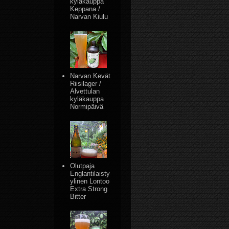
kyläkauppa
Keppana /
Narvan Kiulu
Narvan Kevät
Riisilager /
Alvettulan
kyläkauppa
Normipäivä
Olutpaja
Englantilaisty
ylinen Lontoo
Extra Strong
Bitter