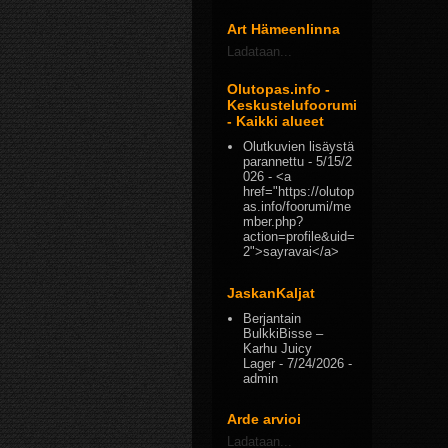
Art Hämeenlinna
Ladataan...
Olutopas.info -
Keskustelufoorumi
- Kaikki alueet
Olutkuvien lisäystä
parannettu
- 5/15/2
026
- <a
href="https://olutop
as.info/foorumi/me
mber.php?
action=profile&uid=
2">sayravai</a>
JaskanKaljat
Berjantain
BulkkiBisse –
Karhu Juicy
Lager
- 7/24/2026
-
admin
Arde arvioi
Ladataan...