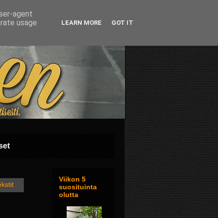
user-agent
erate usage
LEARN MORE
GOT IT
set
Viikon 5
kstit
suosituinta
olutta