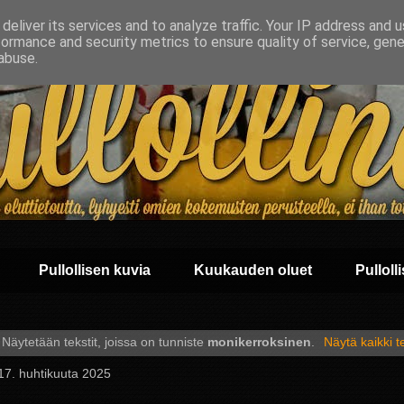
deliver its services and to analyze traffic. Your IP address and 
formance and security metrics to ensure quality of service, gen
abuse.
Pullollisen kuvia
Kuukauden oluet
Pullolli
Näytetään tekstit, joissa on tunniste
monikerroksinen
.
Näytä kaikki te
 17. huhtikuuta 2025