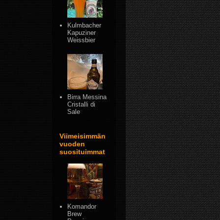
Kulmbacher
Kapuziner
Weissbier
Birra Messina
Cristalli di
Sale
Viimeisimmän
vuoden
suosituimmat
Komandor
Brew