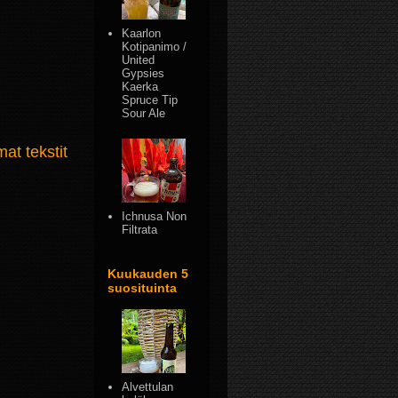
Kaarlon
Kotipanimo /
United
Gypsies
Kaerka
Spruce Tip
Sour Ale
t tekstit
Ichnusa Non
Filtrata
Kuukauden 5
suosituinta
Alvettulan