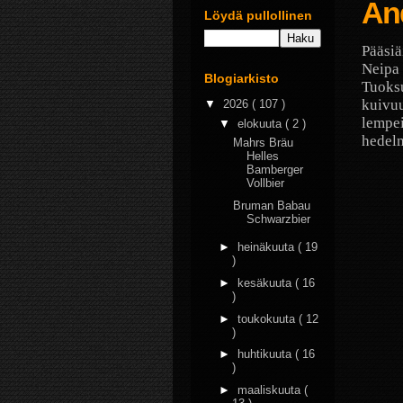
An
Löydä pullollinen
Pääsiä
Neipa 
Blogiarkisto
Tuoksu
kuivuu
▼
2026
( 107 )
lempei
▼
elokuuta
( 2 )
hedelm
Mahrs Bräu
Helles
Bamberger
Vollbier
Bruman Babau
Schwarzbier
►
heinäkuuta
( 19
)
►
kesäkuuta
( 16
)
►
toukokuuta
( 12
)
►
huhtikuuta
( 16
)
►
maaliskuuta
(