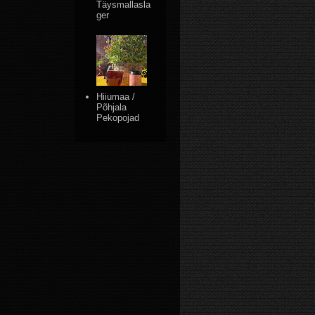
Täysmallasla
ger
Hiiumaa /
Põhjala
Pekopojad