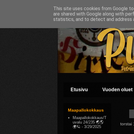
This site uses cookies from Google to 
are shared with Google along with per
statistics, and to detect and address 
Etusivu
Vuoden oluet
Maapallokokkaus
Maapallokokkaus/T
uvalu 24/235 🌏🌎
torstai
🌍🪐
- 3/29/2025