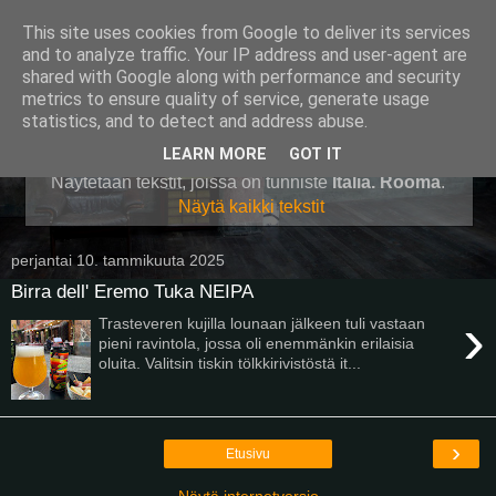
This site uses cookies from Google to deliver its services
Pullollinen
and to analyze traffic. Your IP address and user-agent are
shared with Google along with performance and security
metrics to ensure quality of service, generate usage
statistics, and to detect and address abuse.
▼
LEARN MORE
GOT IT
Näytetään tekstit, joissa on tunniste
Italia. Rooma
.
Näytä kaikki tekstit
perjantai 10. tammikuuta 2025
Birra dell' Eremo Tuka NEIPA
›
Trasteveren kujilla lounaan jälkeen tuli vastaan
pieni ravintola, jossa oli enemmänkin erilaisia
oluita. Valitsin tiskin tölkkirivistöstä it...
›
Etusivu
Näytä internetversio