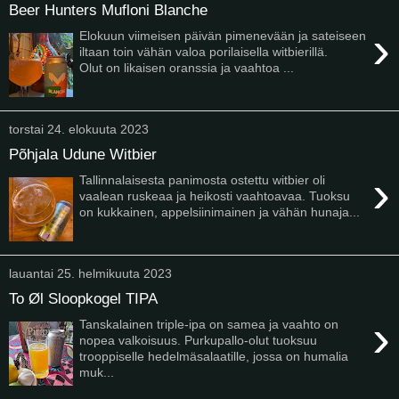
Beer Hunters Mufloni Blanche
›
Elokuun viimeisen päivän pimenevään ja sateiseen
iltaan toin vähän valoa porilaisella witbierillä.
Olut on likaisen oranssia ja vaahtoa ...
torstai 24. elokuuta 2023
Põhjala Udune Witbier
›
Tallinnalaisesta panimosta ostettu witbier oli
vaalean ruskeaa ja heikosti vaahtoavaa. Tuoksu
on kukkainen, appelsiinimainen ja vähän hunaja...
lauantai 25. helmikuuta 2023
To Øl Sloopkogel TIPA
›
Tanskalainen triple-ipa on samea ja vaahto on
nopea valkoisuus. Purkupallo-olut tuoksuu
trooppiselle hedelmäsalaatille, jossa on humalia
muk...