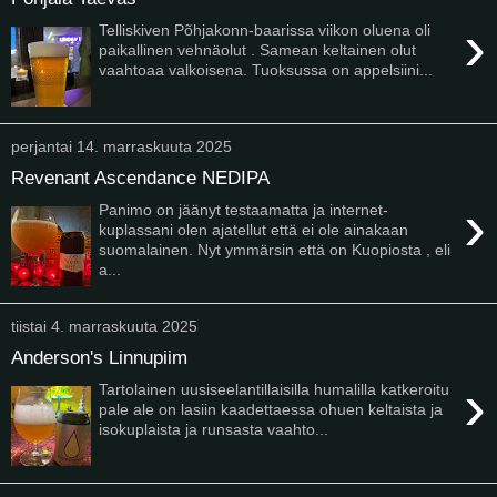
›
Telliskiven Põhjakonn-baarissa viikon oluena oli
paikallinen vehnäolut . Samean keltainen olut
vaahtoaa valkoisena. Tuoksussa on appelsiini...
perjantai 14. marraskuuta 2025
Revenant Ascendance NEDIPA
›
Panimo on jäänyt testaamatta ja internet-
kuplassani olen ajatellut että ei ole ainakaan
suomalainen. Nyt ymmärsin että on Kuopiosta , eli
a...
tiistai 4. marraskuuta 2025
Anderson's Linnupiim
›
Tartolainen uusiseelantillaisilla humalilla katkeroitu
pale ale on lasiin kaadettaessa ohuen keltaista ja
isokuplaista ja runsasta vaahto...