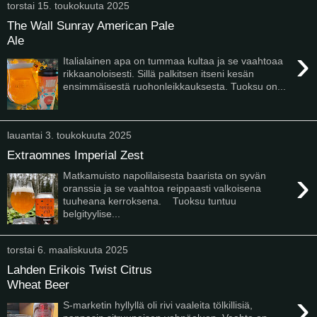
torstai 15. toukokuuta 2025
The Wall Sunray American Pale
Ale
›
Italialainen apa on tummaa kultaa ja se vaahtoaa
rikkaanoloisesti. Sillä palkitsen itseni kesän
ensimmäisestä ruohonleikkauksesta. Tuoksu on...
lauantai 3. toukokuuta 2025
Extraomnes Imperial Zest
›
Matkamuisto napolilaisesta baarista on syvän
oranssia ja se vaahtoa reippaasti valkoisena
tuuheana kerroksena. Tuoksu tuntuu
belgityylise...
torstai 6. maaliskuuta 2025
Lahden Erikois Twist Citrus
Wheat Beer
›
S-marketin hyllyllä oli rivi vaaleita tölkillisiä,