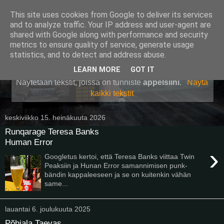
This site uses cookies from Google to deliver its services
Pullollinen
and to analyze traffic. Your IP address and user-agent are
shared with Google along with performance and security
metrics to ensure quality of service, generate usage
statistics, and to detect and address abuse.
▼
LEARN MORE
GOT IT
Näytetään tekstit, joissa on tunniste
appelsiini
.
Näytä
kaikki tekstit
keskiviikko 15. heinäkuuta 2026
Runqarage Teresa Banks
Human Error
›
Googletus kertoi, että Teresa Banks viittaa Twin
Peaksiin ja Hunan Error samannimisen punk-
bändin kappaleeseen ja se on kuitenkin vähän
same...
lauantai 6. joulukuuta 2025
Põhjala Taevas