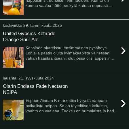
nappasin sitruunaisen vehnäoluen. Vaahto on
komea vaalea höttö, se kyllä katoaa nopeasti....
keskiviikko 29. tammikuuta 2025
United Gypsies Kefirade
Orange Sour Ale
›
Kesäinen olutreissu, ensimmäinen pysähdys
Lohjalla päätin oluita kylmäkaapista valitessani
vähän haastaa itseäni: olut jossa olisi appelsiin...
lauantai 21. syyskuuta 2024
Olarin Endless Fade Nectaron
NEIPA
›
Espoon Ainoan K-markettiin hyllystä nappasin
paikallista neipaa. Se on täyteläisen keltaista,
vaahto on vaaleaa. Tuoksu on humalaista ja hed...