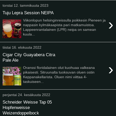
torstai 12. tammikuuta 2023
Tuju Lepra Session NEIPA
›
Viikonlopun helsinginreissulla poikkesin Pieneen ja
nappasin kylmäkaapista pari matkamuistoa.
Lappeenrantalainen (LPR) neipa on samean
kuula...
tiistai 16. elokuuta 2022
Cigar City Guayabera Citra
Pale Ale
›
Oranssi floridalainen olut kuohuaa valkeana
pikaisesti. Sitruunalta tuoksuvan oluen ostin
Keppanakellarista. Oluen nimi viittaa 4-
taskuiseen...
perjantai 24. kesäkuuta 2022
Schneider Weisse Tap 05
Hopfenweisse
Weizendoppelbock