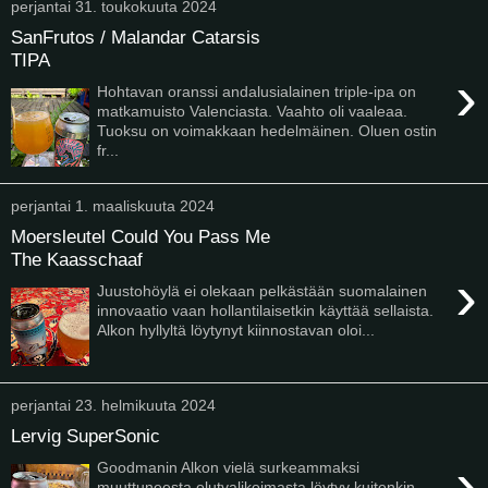
perjantai 31. toukokuuta 2024
SanFrutos / Malandar Catarsis
TIPA
›
Hohtavan oranssi andalusialainen triple-ipa on
matkamuisto Valenciasta. Vaahto oli vaaleaa.
Tuoksu on voimakkaan hedelmäinen. Oluen ostin
fr...
perjantai 1. maaliskuuta 2024
Moersleutel Could You Pass Me
The Kaasschaaf
›
Juustohöylä ei olekaan pelkästään suomalainen
innovaatio vaan hollantilaisetkin käyttää sellaista.
Alkon hyllyltä löytynyt kiinnostavan oloi...
perjantai 23. helmikuuta 2024
Lervig SuperSonic
›
Goodmanin Alkon vielä surkeammaksi
muuttuneesta olutvalikoimasta löytyy kuitenkin