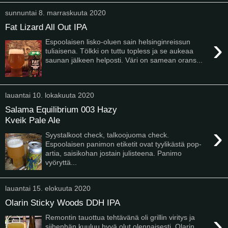
sunnuntai 8. marraskuuta 2020
Fat Lizard All Out IPA
›
Espoolaisen lisko-oluen sain helsinginreissun
tuliaisena. Tölkki on tuttu topless ja se aukeaa
saunan jälkeen helposti. Väri on samean orans...
lauantai 10. lokakuuta 2020
Salama Equilibrium 003 Hazy
Kveik Pale Ale
›
Syystalkoot check, talkoojuoma check.
Espoolaisen panimon etiketit ovat tyylikästä pop-
artia, saisikohan jostain julisteena. Panimo
vyöryttä...
lauantai 15. elokuuta 2020
Olarin Sticky Woods DDH IPA
›
Remontin tauottua tehtävänä oli grillin viritys ja
siihenhän kuuluu hyvä olut olennaisesti. Olarin