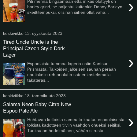
›
Piti mennä bingaamaan että mikäs oluttyyli on
barley grind, se paljastui kuitenkin Donny Barleyn
skeittitempuksi, olisihan siihen ollut vähä...
keskiviikko 13. syyskuuta 2023
Tired Uncle Uncle is the
Principal Czech Style Dark
Lager
›
Espoolaista tummaa lageria ostin Kantsun
Prismasta. Talkoiden jälkeisen saunan perään
nautiskelin rehtoriolutta sateenkastelemalla
takateras...
keskiviikko 18. tammikuuta 2023
Salama Neon Baby Citra New
Espoo Pale Ale
›
Hohtavan keltaista sameutta kaatuu espoolaisesta
tölkistä kadottaen tiiviin vaahdon ohueksi seitiksi.
Tuoksu on hedelmäinen, vähän sitrusta....