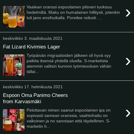
›
Vaalean oranssi espoolainen pilsneri tuoksuu
hedelmiltä. Maku on humalainen hillitysti, jotenkin
tuli jano ensihuikalla. Poreilee reilusti. ...
keskiviikko 3. maaliskuuta 2021
Fat Lizard Kivimies Lager
›
Työpäivän migraatioiden jälkeen oli hyvä syy
palkita itsensä yhdellä oluella. S-marketista
aiemmin valitsin kunnon työmiesoluen vähän
tällai...
keskiviikko 17. helmikuuta 2021
Espoon Oma Panimo Cheers
from Karvasmäki
›
Pelottavan nimen saanut espoolainen ipa on
sopivasti samean oranssia, vaahtohattu on
valkoinen ja no sanotaan että täydellinen. S-
marketin h...