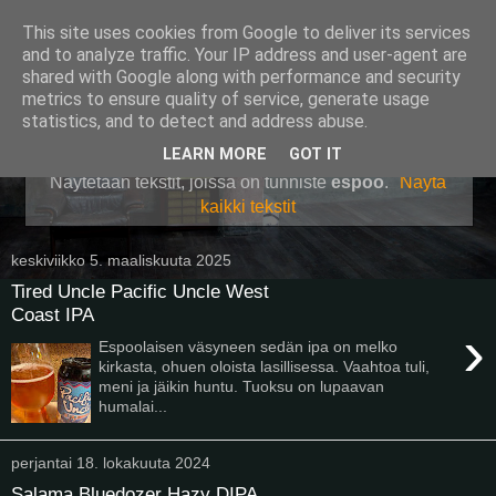
This site uses cookies from Google to deliver its services
Pullollinen
and to analyze traffic. Your IP address and user-agent are
shared with Google along with performance and security
metrics to ensure quality of service, generate usage
statistics, and to detect and address abuse.
▼
LEARN MORE
GOT IT
Näytetään tekstit, joissa on tunniste
espoo
.
Näytä
kaikki tekstit
keskiviikko 5. maaliskuuta 2025
Tired Uncle Pacific Uncle West
Coast IPA
›
Espoolaisen väsyneen sedän ipa on melko
kirkasta, ohuen oloista lasillisessa. Vaahtoa tuli,
meni ja jäikin huntu. Tuoksu on lupaavan
humalai...
perjantai 18. lokakuuta 2024
Salama Bluedozer Hazy DIPA