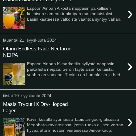
›
Espoon Ainoan Alkosta nappasin paikallisen
keltaisen samean tupla-ipan matkamuistoksi.
Lasiin kaataessa valkoista vaahtoa syntyy vähän.
...
lauantai 21. syyskuuta 2024
Olarin Endless Fade Nectaron
NEIPA
›
Espoon Ainoan K-markettiin hyllystä nappasin
paikallista neipaa. Se on täyteläisen keltaista,
vaahto on vaaleaa. Tuoksu on humalaista ja hed...
tiistai 10. syyskuuta 2024
Masis Tryout IX Dry-Hopped
Lager
›
Kävin kesällä syömässä Tapiolan georgialisessa
Megobaro-ravintolassa, jossa ruoka oli sen verran
hyvää että innostuin viereisessä Ainoa-kaup...