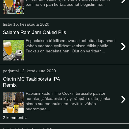
panimo on pari kertaa osunut blogistin ma...
tiistai 16. kesäkuuta 2020
Salama Ram Jam Oaked Pils
›
Espoolaisen tölkillisen avaus kuohuttaa lupaavasti
vähän vaahtoa tyylikäsetikettisen tölkin päälle.
Tuoksu on hedelmäinen. Olut on väriltään...
perjantai 12. kesäkuuta 2020
Olarin MC Taakibörsta IPA
Remix
›
Fabianinkadun The Cockin terassille paistoi
aurinko, jääkaapista löytyi räppäri-olutta, jonka
nimen suomennukseen tarvittiin vähän
nuorempaa...
2 kommenttia: