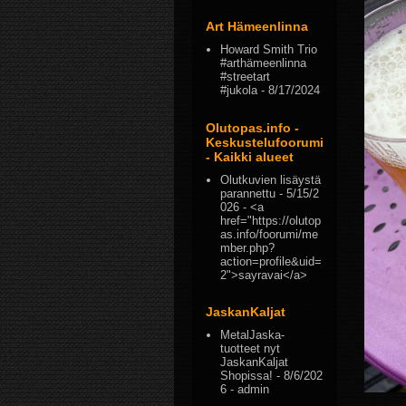
Art Hämeenlinna
Howard Smith Trio
#arthämeenlinna
#streetart
#jukola
- 8/17/2024
Olutopas.info -
Keskustelufoorumi
- Kaikki alueet
Olutkuvien lisäystä
parannettu
- 5/15/2
026
- <a
href="https://olutop
as.info/foorumi/me
mber.php?
action=profile&uid=
2">sayravai</a>
JaskanKaljat
MetalJaska-
tuotteet nyt
JaskanKaljat
Shopissa!
- 8/6/202
6
- admin