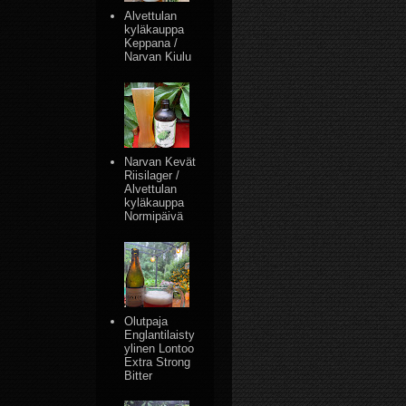
Alvettulan
kyläkauppa
Keppana /
Narvan Kiulu
Narvan Kevät
Riisilager /
Alvettulan
kyläkauppa
Normipäivä
Olutpaja
Englantilaisty
ylinen Lontoo
Extra Strong
Bitter