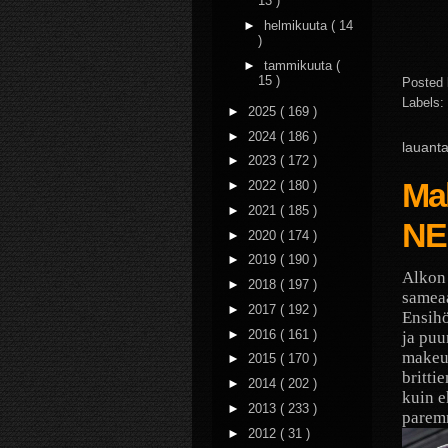
13 )
►
helmikuuta
( 14
)
►
tammikuuta
(
15 )
Posted
Labels:
►
2025
( 169 )
►
2024
( 186 )
lauanta
►
2023
( 172 )
Ma
►
2022
( 180 )
►
2021
( 185 )
NE
►
2020
( 174 )
►
2019
( 190 )
Alkon 
►
2018
( 197 )
sameaa
►
2017
( 192 )
Ensihö
►
2016
( 161 )
ja puu
makeut
►
2015
( 170 )
britti
►
2014
( 202 )
kuin e
►
2013
( 233 )
paremm
►
2012
( 31 )