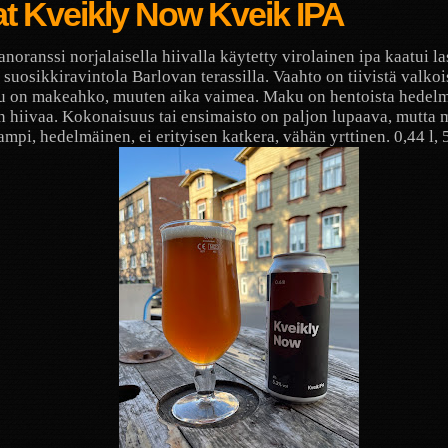
t Kveikly Now Kveik IPA
noranssi norjalaisella hiivalla käytetty virolainen ipa kaatui la
 suosikkiravintola Barlovan terassilla. Vaahto on tiivistä valkoi
u on makeahko, muuten aika vaimea. Maku on hentoista hedelm
n hiivaa. Kokonaisuus tai ensimaisto on paljon lupaava, mutta
mpi, hedelmäinen, ei erityisen katkera, vähän yrttinen. 0,44 l, 