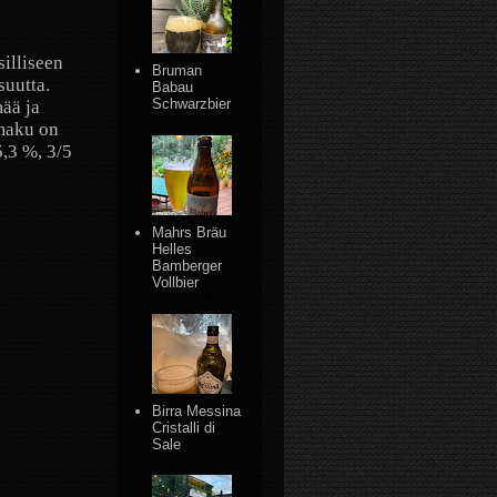
silliseen
Bruman
suutta.
Babau
Schwarzbier
ää ja
 maku on
5,3 %, 3/5
Mahrs Bräu
Helles
Bamberger
Vollbier
Birra Messina
Cristalli di
Sale