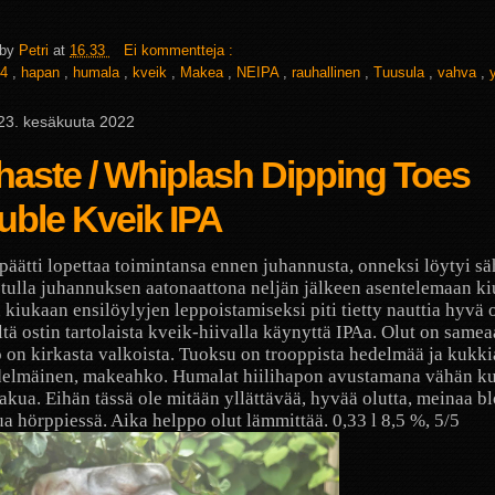
 by
Petri
at
16.33
Ei kommentteja :
4
,
hapan
,
humala
,
kveik
,
Makea
,
NEIPA
,
rauhallinen
,
Tuusula
,
vahva
,
 23. kesäkuuta 2022
aste / Whiplash Dipping Toes
uble Kveik IPA
päätti lopettaa toimintansa ennen juhannusta, onneksi löytyi sä
 tulla juhannuksen aatonaattona neljän jälkeen asentelemaan ki
kiukaan ensilöylyjen leppoistamiseksi piti tietty nauttia hyvä o
ltä ostin tartolaista kveik-hiivalla käynyttä IPAa. Olut on samea
 on kirkasta valkoista. Tuoksu on trooppista hedelmää ja kukk
delmäinen, makeahko. Humalat hiilihapon avustamana vähän ku
akua. Eihän tässä ole mitään yllättävää, hyvää olutta, meinaa bl
a hörppiessä. Aika helppo olut lämmittää. 0,33 l 8,5 %, 5/5