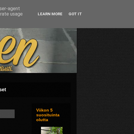
user-agent
erate usage
LEARN MORE
GOT IT
set
Viikon 5
suosituinta
olutta