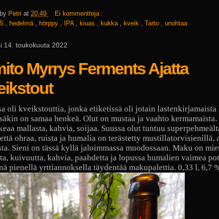
 by
Petri
at
20.49
Ei kommentteja :
5
,
hedelmä
,
hörppy
,
IPA
,
kiuas
,
kukka
,
kveik
,
Tarto
,
unohtaa
i 14. toukokuuta 2022
ito Myrrys Ferments Ajatta
eikstout
a oli kveikstouttia, jonka etiketissä oli jotain lastenkirjamaista
äkin on samaa henkeä. Olut on mustaa ja vaahto kermamaista.
eaa mallasta, kahvia, soijaa. Suussa olut tuntuu superpehmeältä
että ohraa, ruista ja humalia on terästetty mustillatorvisienillä, 
sta. Sieni on tässä kyllä jaloimmassa muodossaan. Maku on mie
ta, kuivuutta, kahvia, paahdetta ja lopussa humalien vaimea po
ynä pienellä yrttiannoksella täydentää makupalettia. 0,33 l, 6,7 