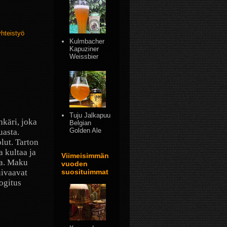
yhteistyö
Kulmbacher
Kapuziner
Weissbier
Tuju Jalkapuu
hkäri, joka
Belgian
Golden Ale
uasta.
lut. Tarton
a kultaa ja
Viimeisimmän
ia. Maku
vuoden
suosituimmat
ivaavat
ogitus