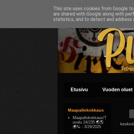
This site uses cookies from Google to 
are shared with Google along with per
statistics, and to detect and address 
Etusivu
Vuoden oluet
Maapallokokkaus
Maapallokokkaus/T
uvalu 24/235 🌏🌎
keskivi
🌍🪐
- 3/29/2025