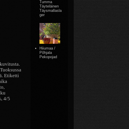
Tumma
Täyteläinen
Täysmallasla
ger
Hiiumaa /
Põhjala
Pekopojad
 kuvitusta.
 Tuoksussa
. Etiketti
aika
to,
tku
%, 4/5