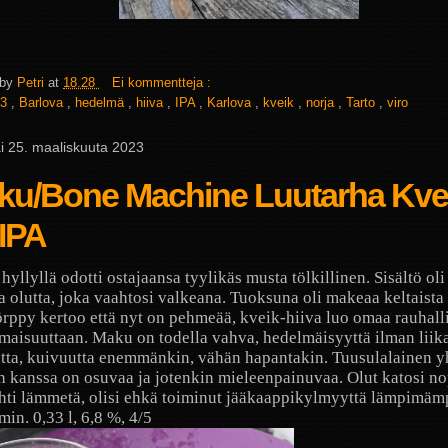
 by
Petri
at
18.28
Ei kommentteja :
3
,
Barlova
,
hedelmä
,
hiiva
,
IPA
,
Karlova
,
kveik
,
norja
,
Tarto
,
viro
i 25. maaliskuuta 2023
ku/Bone Machine Luutarha Kve
IPA
hyllyllä odotti ostajaansa tyylikäs musta tölkillinen. Sisältö oli
 olutta, joka vaahtosi valkeana. Tuoksuna oli makeaa keltaista
rppy kertoo että nyt on pehmeää, kveik-hiiva luo omaa rauhall
maisuuttaan. Maku on todella vahva, hedelmäisyyttä ilman liik
ta, kuivuutta enemmänkin, vähän hapantakin. Tuusulalainen y
en kanssa on osuvaa ja jotenkin mieleenpainuvaa. Olut katosi 
hti lämmetä, olisi ehkä toiminut jääkaappikylmyyttä lämpimäm
in. 0,33 l, 6,8 %, 4/5