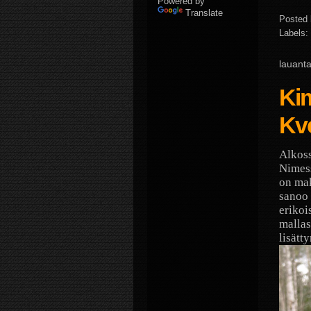
Powered by
Translate
Posted
Labels:
lauanta
Kim
Kv
Alkoss
Nimess
on mak
sanoo 
erikoi
mallas
lisätt