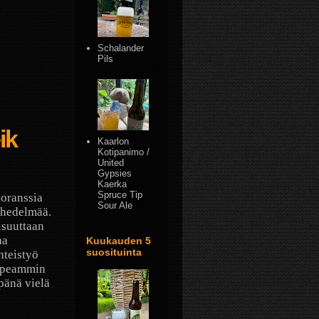
Schalander
Pils
ik
Kaarlon
Kotipanimo /
United
Gypsies
Kaerka
Spruce Tip
 oranssia
Sour Ale
 hedelmää.
isuuttaan
aa
Kuukauden 5
suosituinta
hteistyö
nopeammin
pänä vielä