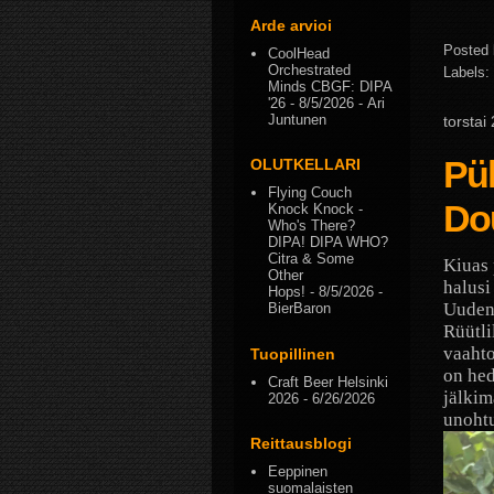
Arde arvioi
Posted
CoolHead
Orchestrated
Labels:
Minds CBGF: DIPA
'26
- 8/5/2026
- Ari
Juntunen
torstai
Püh
OLUTKELLARI
Flying Couch
Do
Knock Knock -
Who's There?
DIPA! DIPA WHO?
Citra & Some
Kiuas 
Other
halusi
Hops!
- 8/5/2026
-
Uuden 
BierBaron
Rüütli
vaahto
Tuopillinen
on he
Craft Beer Helsinki
jälkim
2026
- 6/26/2026
unohtu
Reittausblogi
Eeppinen
suomalaisten