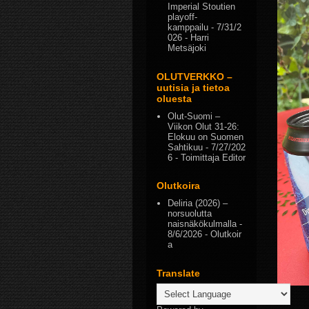
Imperial Stoutien
playoff-
kamppailu
- 7/31/2
026
- Harri
Metsäjoki
OLUTVERKKO –
uutisia ja tietoa
oluesta
Olut-Suomi –
Viikon Olut 31-26:
Elokuu on Suomen
Sahtikuu
- 7/27/202
6
- Toimittaja Editor
Olutkoira
Deliria (2026) –
norsuolutta
naisnäkökulmalla
-
8/6/2026
- Olutkoir
a
Translate