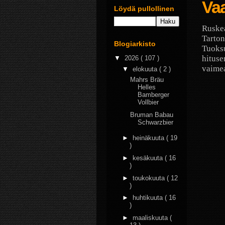
Vaa
Löydä pullollinen
Ruskea
Tarton
Blogiarkisto
Tuoks
hituse
▼
2026
( 107 )
vaimea
▼
elokuuta
( 2 )
Mahrs Bräu
Helles
Bamberger
Vollbier
Bruman Babau
Schwarzbier
►
heinäkuuta
( 19
)
►
kesäkuuta
( 16
)
►
toukokuuta
( 12
)
►
huhtikuuta
( 16
)
►
maaliskuuta
(