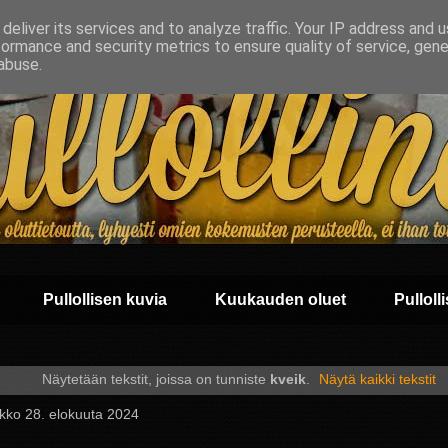
deliver its services and to analyze traffic. Your IP address and 
formance and security metrics to ensure quality of service, gen
abuse.
Pullollisen kuvia
Kuukauden oluet
Pullolli
Näytetään tekstit, joissa on tunniste
kveik
.
Näytä kaikki tekstit
ikko 28. elokuuta 2024