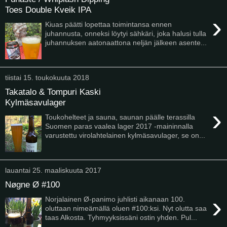
Toes Double Kveik IPA
›
Kiuas päätti lopettaa toimintansa ennen
juhannusta, onneksi löytyi sähkäri, joka halusi tulla
juhannuksen aatonaattona neljän jälkeen asente...
tiistai 15. toukokuuta 2018
Takatalo & Tompuri Kaski
Kylmäsavulager
›
Toukohelteet ja sauna, saunan päälle terassilla
Suomen paras vaalea lager 2017 -maininnalla
varustettu virolahtelainen kylmäsavulager, se on...
lauantai 25. maaliskuuta 2017
Nøgne Ø #100
›
Norjalainen Ø-panimo juhlisti aikanaan 100.
oluttaan nimeämällä oluen #100:ksi. Nyt olutta saa
taas Alkosta. Tyhmyyksissäni ostin yhden. Pul...