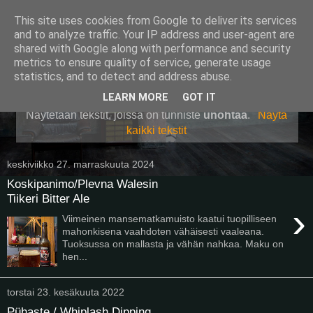
This site uses cookies from Google to deliver its services
Pullollinen
and to analyze traffic. Your IP address and user-agent are
shared with Google along with performance and security
metrics to ensure quality of service, generate usage
statistics, and to detect and address abuse.
▼
LEARN MORE
GOT IT
Näytetään tekstit, joissa on tunniste
unohtaa
.
Näytä
kaikki tekstit
keskiviikko 27. marraskuuta 2024
Koskipanimo/Plevna Walesin
Tiikeri Bitter Ale
›
Viimeinen mansematkamuisto kaatui tuopilliseen
mahonkisena vaahdoten vähäisesti vaaleana.
Tuoksussa on mallasta ja vähän nahkaa. Maku on
hen...
torstai 23. kesäkuuta 2022
Pühaste / Whiplash Dipping