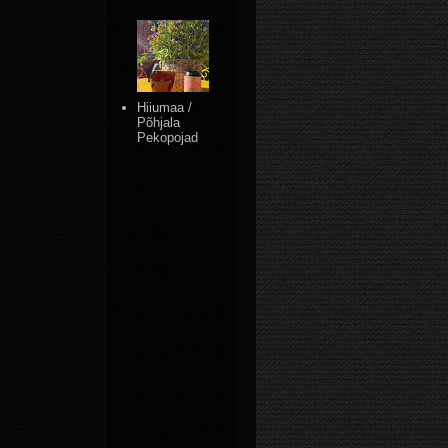
Hiiumaa /
Põhjala
Pekopojad