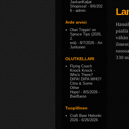
JaskanKaljat
Shopissa!
- 8/6/202
La
6
- admin
Arde arvioi
Hämälä
Olari Trippin' on
päällä
Spruce Tips (2026,
vähän 
2.
erä)
- 8/7/2026
- Ari
ilment
Juntunen
suussa
330 ml
OLUTKELLARI
Flying Couch
Knock Knock -
Who's There?
DIPA! DIPA WHO?
Citra & Some
Other
Hops!
- 8/5/2026
-
BierBaron
Tuopillinen
Craft Beer Helsinki
2026
- 6/26/2026