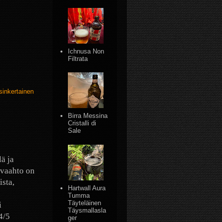
Ichnusa Non
Filtrata
sinkertainen
Birra Messina
Cristalli di
Sale
lä ja
 vaahto on
sta,
Hartwall Aura
Tumma
Täyteläinen
i
Täysmallasla
 4/5
ger