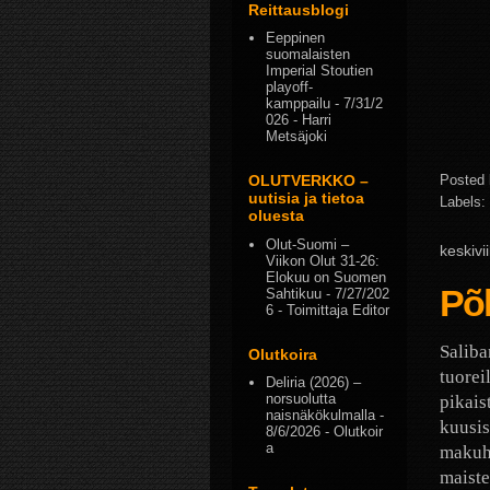
Reittausblogi
Eeppinen
suomalaisten
Imperial Stoutien
playoff-
kamppailu
- 7/31/2
026
- Harri
Metsäjoki
Posted
OLUTVERKKO –
uutisia ja tietoa
Labels:
oluesta
Olut-Suomi –
keskiv
Viikon Olut 31-26:
Elokuu on Suomen
Põ
Sahtikuu
- 7/27/202
6
- Toimittaja Editor
Saliba
Olutkoira
tuorei
Deliria (2026) –
norsuolutta
pikais
naisnäkökulmalla
-
kuusis
8/6/2026
- Olutkoir
a
makuhe
maiste