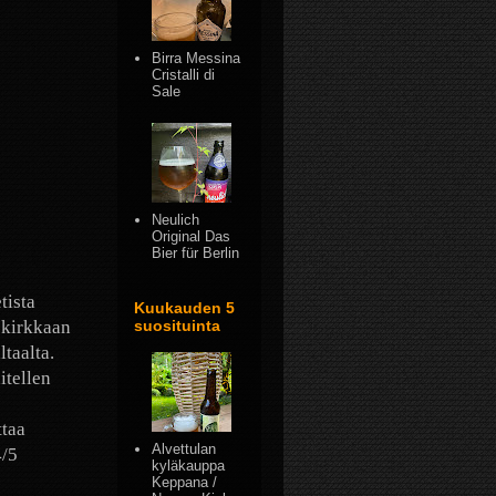
Birra Messina
Cristalli di
Sale
Neulich
Original Das
Bier für Berlin
tista
Kuukauden 5
 kirkkaan
suosituinta
taalta.
itellen
ttaa
Alvettulan
4/5
kyläkauppa
Keppana /