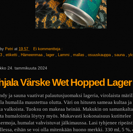
 by
Petri
at
19.57
Ei kommentteja :
3
,
etiketti
,
Hämeenmaa
,
lager
,
Lammi
,
mallas
,
osuuskauppa
,
sauna
,
yk
iikko 24. tammikuuta 2024
hjala Värske Wet Hopped Lager
ndy ja sauna vaativat palautusjuomaksi lageria, virolaista märil
lla humalila maustettua olutta. Väri on hitusen sameaa kultaa ja
ta valkoista. Tuoksu on makeaa heinää. Makukin on samankaltai
ta humalointia löytyy myös. Mukavasti kokonaisuus kutittelee
rmoja, humalat vahvistuvat jälkimaussa. Lasi tyhjenee ripeäst
llessa, eihän se voi olla mitenkään huono merkki. 330 ml, 5 %,