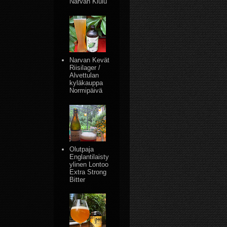
Narvan Kiulu
Narvan Kevät
Riisilager /
Alvettulan
kyläkauppa
Normipäivä
Olutpaja
Englantilaisty
ylinen Lontoo
Extra Strong
Bitter