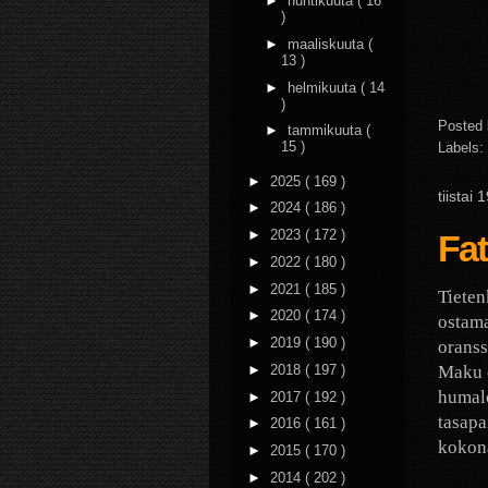
►
huhtikuuta
( 16
)
►
maaliskuuta
(
13 )
►
helmikuuta
( 14
)
Posted
►
tammikuuta
(
15 )
Labels:
►
2025
( 169 )
tiistai
►
2024
( 186 )
►
2023
( 172 )
Fat
►
2022
( 180 )
►
2021
( 185 )
Tieten
►
2020
( 174 )
ostama
►
2019
( 190 )
oranss
Maku o
►
2018
( 197 )
humalo
►
2017
( 192 )
tasapa
►
2016
( 161 )
kokona
►
2015
( 170 )
►
2014
( 202 )