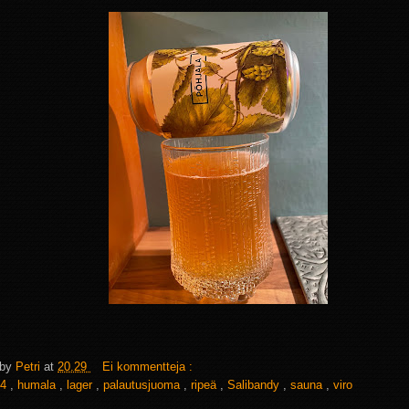
 by
Petri
at
20.29
Ei kommentteja :
4
,
humala
,
lager
,
palautusjuoma
,
ripeä
,
Salibandy
,
sauna
,
viro