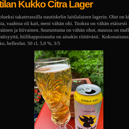
tilan Kukko Citra Lager
lueksi takaterassilla nautiskelin laitilalaisen lagerin. Olut on 
sta, vaahtoa oli kait, meni vähän ohi. Tuoksu on vähän etäisesti
äinen ja hiivainen. Suutuntuma on vähän ohut, maussa on mall
äisyyttä, hiilihappoisuutta on ainakin riittävästi.
Kokonaisuus
o, helleolut. 50 cl, 5,0 %, 3/5