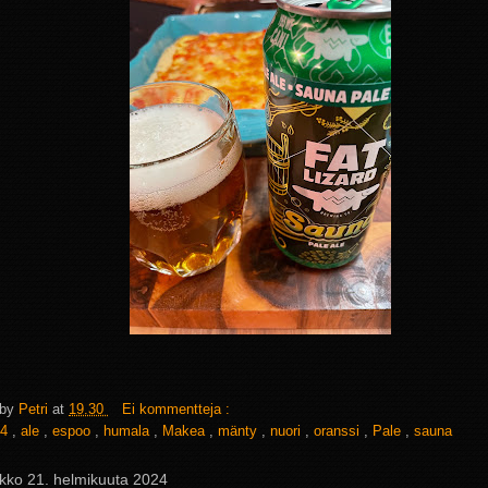
 by
Petri
at
19.30
Ei kommentteja :
4
,
ale
,
espoo
,
humala
,
Makea
,
mänty
,
nuori
,
oranssi
,
Pale
,
sauna
ikko 21. helmikuuta 2024