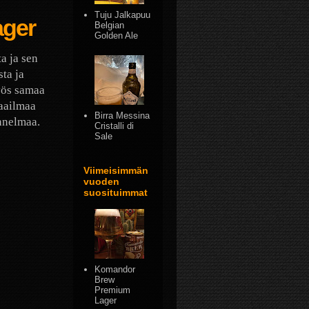
Tuju Jalkapuu
ager
Belgian
Golden Ale
a ja sen
ta ja
yös samaa
aailmaa
Birra Messina
nnelmaa.
Cristalli di
Sale
Viimeisimmän
vuoden
suosituimmat
Komandor
Brew
Premium
Lager