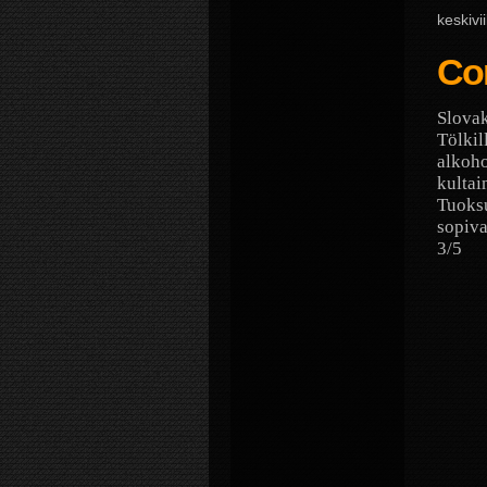
keskivi
Co
Slovak
Tölkil
alkoho
kultai
Tuoksu
sopiva
3/5