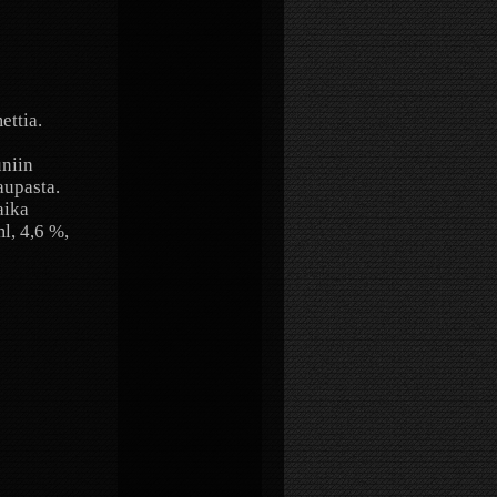
ettia.
uniin
aupasta.
aika
l, 4,6 %,