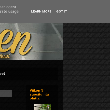
user-agent
erate usage
LEARN MORE
GOT IT
set
Viikon 5
suosituinta
olutta