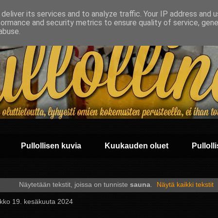
deliver its services and to analyze traffic. Your IP address and 
formance and security metrics to ensure quality of service, gen
abuse.
Pullollisen kuvia
Kuukauden oluet
Pullolli
Näytetään tekstit, joissa on tunniste
sauna
.
Näytä kaikki tekstit
ikko 19. kesäkuuta 2024