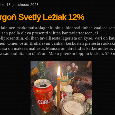
ikko 13. joulukuuta 2023
rgoň Svetlý Ležiak 12%
ialainen matkamuistolager kuohusi hienosti tiuhaa vaaleaa sam
lisen päällä oleva prosentti viittaa kantavierteeseen, ei
liprosenttiin, eli ihan tavallisesta lagerista on kyse. Väri on ka
nen. Oluen ostin Bratislavan vanhan keskustan pienestä ruokak
ssa on makeaa mallasta. Maussa on häivähdys katkeruudesta, 
a saunaoluttahan tämä on. Maku jotenkin loppuu kesken. 550 m