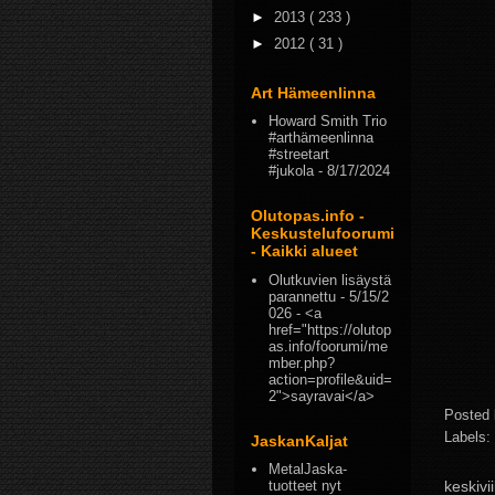
►
2013
( 233 )
►
2012
( 31 )
Art Hämeenlinna
Howard Smith Trio
#arthämeenlinna
#streetart
#jukola
- 8/17/2024
Olutopas.info -
Keskustelufoorumi
- Kaikki alueet
Olutkuvien lisäystä
parannettu
- 5/15/2
026
- <a
href="https://olutop
as.info/foorumi/me
mber.php?
action=profile&uid=
2">sayravai</a>
Posted
Labels:
JaskanKaljat
MetalJaska-
keskivi
tuotteet nyt