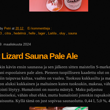
 by
Petri
at
20.12
Ei kommentteja :
3
,
citra
,
hedelmä
,
helle
,
lager
,
Laitila
,
oluy
,
sauna
 19. maaliskuuta 2024
 Lizard Sauna Pale Ale
kin kävin ensin saunassa ja sen jälkeen sitten maistelin S-marke
ni espoolaisen pale alen. Pieneen tuopilliseen kaadettu olut on
iin taipuvaa kultaa, vaahto on vaalea. Tuoksuu kukkasilta ja mal
n aluksi kukkainen ja maltainen kuten tuoksukin, makeaa, väh
inti löytyy. Humalointi on nuorta mäntyä.
Maku paljastuu
inoiseksi, vähän ohut ehkä, mutta humalointi jotenkin rapsakoi
isuutta. Kyllä tämä on just sopivaa saunaolutta. 0,44 l, 5,0 %, 