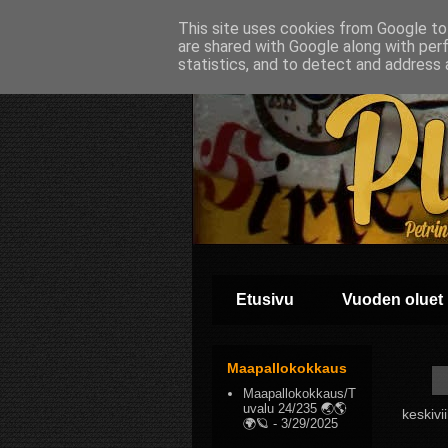
This site uses cookies from Google to 
are shared with Google along with per
statistics, and to detect and address 
Etusivu
Vuoden oluet
Maapallokokkaus
Maapallokokkaus/T
uvalu 24/235 🌏🌎
keskivi
🌍🪐
- 3/29/2025