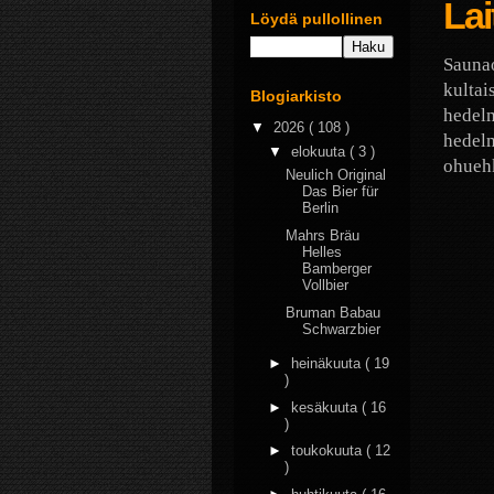
Lai
Löydä pullollinen
Saunao
kultai
Blogiarkisto
hedelm
▼
2026
( 108 )
hedelm
▼
elokuuta
( 3 )
ohuehk
Neulich Original
Das Bier für
Berlin
Mahrs Bräu
Helles
Bamberger
Vollbier
Bruman Babau
Schwarzbier
►
heinäkuuta
( 19
)
►
kesäkuuta
( 16
)
►
toukokuuta
( 12
)