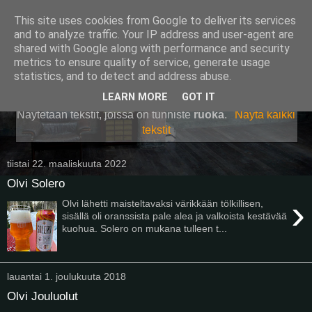
This site uses cookies from Google to deliver its services
Pullollinen
and to analyze traffic. Your IP address and user-agent are
shared with Google along with performance and security
metrics to ensure quality of service, generate usage
statistics, and to detect and address abuse.
▼
LEARN MORE
GOT IT
Näytetään tekstit, joissa on tunniste
ruoka
.
Näytä kaikki
tekstit
tiistai 22. maaliskuuta 2022
Olvi Solero
›
Olvi lähetti maisteltavaksi värikkään tölkillisen,
sisällä oli oranssista pale alea ja valkoista kestävää
kuohua. Solero on mukana tulleen t...
lauantai 1. joulukuuta 2018
Olvi Jouluolut