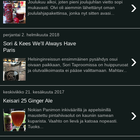
›
Joulukuu alkoi, joten pieni joulujuhlan vietto sopi
mukavasti. Olvi oli aiemmin lähettänyt oman
joululahjapakettinsa, jonka nyt sitten avasi...
perjantai 2. helmikuuta 2018
Sori & Kees We’ll Always Have
Paris
›
Helsinginreissun ensimmäinen pysähdys osui
oivaan paikkaan, Sori Taproomissa on huippuruoat
ja olutvalikoimasta ei pääse valittamaan. Mahtav...
keskiviikko 21. kesäkuuta 2017
Keisari 25 Ginger Ale
›
Nokian Panimon inkiväärillä ja appelsiinillä
maustettu pintahiivaolut on kauniin samean
kuparista. Vaahto on lievä ja katoaa nopeasti.
Tuoks...