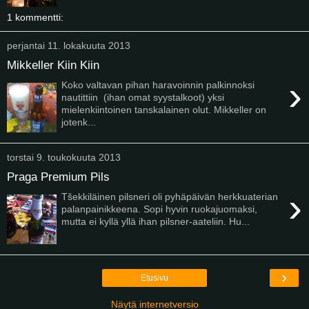
1 kommentti:
perjantai 11. lokakuuta 2013
Mikkeller Kiin Kiin
›
Koko valtavan pihan haravoinnin palkinnoksi
nautittiin (ihan omat syystalkoot) yksi
mielenkiintoinen tanskalainen olut. Mikkeller on
jotenk...
torstai 9. toukokuuta 2013
Praga Premium Pils
›
Tšekkiläinen pilsneri oli pyhäpäivän herkkuaterian
palanpainikkeena. Sopi hyvin ruokajuomaksi,
mutta ei kyllä yllä ihan pilsner-aateliin. Hu...
›
Etusivu
Näytä internetversio