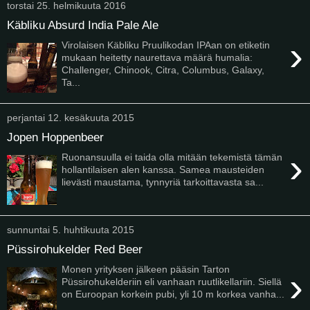
torstai 25. helmikuuta 2016
Käbliku Absurd India Pale Ale
›
Virolaisen Käbliku Pruulikodan IPAan on etiketin
mukaan heitetty naurettava määrä humalia:
Challenger, Chinook, Citra, Columbus, Galaxy,
Ta...
perjantai 12. kesäkuuta 2015
Jopen Hoppenbeer
›
Ruonansuulla ei taida olla mitään tekemistä tämän
hollantilaisen alen kanssa. Samea mausteiden
lievästi maustama, tynnyriä tarkoittavasta sa...
sunnuntai 5. huhtikuuta 2015
Püssirohukelder Red Beer
Monen yrityksen jälkeen pääsin Tarton
›
Püssirohukelderiin eli vanhaan ruutlikellariin. Siellä
on Euroopan korkein pubi, yli 10 m korkea vanha...