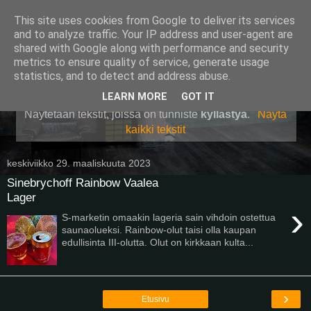
This site uses cookies from Google to deliver its services
Pullollinen
and to analyze traffic. Your IP address and user-agent are
shared with Google along with performance and security
metrics to ensure quality of service, generate usage
statistics, and to detect and address abuse.
▼
LEARN MORE
GOT IT
Näytetään tekstit, joissa on tunniste
kyllästyä
.
Näytä
kaikki tekstit
keskiviikko 29. maaliskuuta 2023
Sinebrychoff Rainbow Vaalea
Lager
›
S-marketin omaakin lageria sain vihdoin ostettua
saunaolueksi. Rainbow-olut taisi olla kaupan
edullisinta III-olutta. Olut on kirkkaan kulta...
›
Etusivu