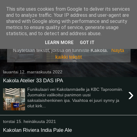
This site uses cookies from Google to deliver its services
Pullollinen
and to analyze traffic. Your IP address and user-agent are
shared with Google along with performance and security
metrics to ensure quality of service, generate usage
statistics, and to detect and address abuse.
▼
LEARN MORE
GOT IT
Näytetään tekstit, joissa on tunniste
Kakola
.
Näytä
kaikki tekstit
lauantai 12. marraskuuta 2022
Kakola Atelier 33 DAS IPA
›
Funikulaari vei Kakolanmäelle ja KBC Taproomiin.
Juomaksi valikoitui panimon uusi
saksalaishenkinen ipa. Vaahtoa ei juuri synny ja
olut kirk...
torstai 15. heinäkuuta 2021
Kakolan Riviera India Pale Ale