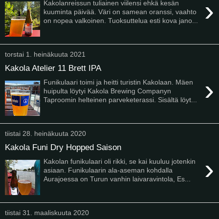
›
Kakolanreissun tuliainen viilensi ehkä kesän
kuuminta päivää. Väri on samean oranssi, vaahto
on nopea valkoinen. Tuoksuttelua esti kova jano...
torstai 1. heinäkuuta 2021
Kakola Atelier 11 Brett IPA
›
Funikulaari toimi ja heitti turistin Kakolaan. Mäen
huipulta löytyi Kakola Brewing Companyn
Taproomin helteinen parveketerassi. Sisältä löyt...
tiistai 28. heinäkuuta 2020
Kakola Funi Dry Hopped Saison
›
Kakolan funikulaari oli rikki, se kai kuuluu jotenkin
asiaan. Funikulaarin ala-aseman kohdalla
Aurajoessa on Turun vanhin laivaravintola, Es...
tiistai 31. maaliskuuta 2020