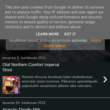
This site uses cookies from Google to deliver its services
Pullollinen
and to analyze traffic. Your IP address and user-agent are
shared with Google along with performance and security
metrics to ensure quality of service, generate usage
statistics, and to detect and address abuse.
▼
LEARN MORE
GOT IT
Näytetään tekstit, joissa on tunniste
apteekki
.
Näytä
kaikki tekstit
perjantai 9. huhtikuuta 2021
Olaf Northern Comfort Imperial
Stout
›
Räntää vihmova kevätsää laittoi olutkellarissa
etsimään jotain tummaa. Pikkuinen apteekkipullo
paljastuikin avaamisen jälkeen aika vahvaksi,...
lauantai 26. lokakuuta 2019
Anarchy Deadly Milk