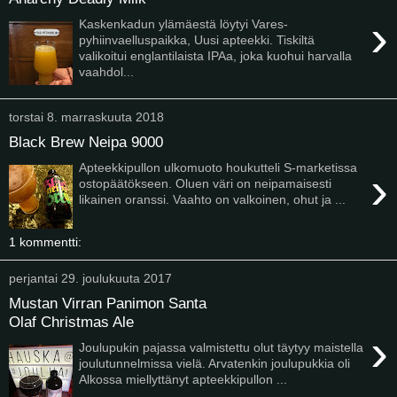
›
Kaskenkadun ylämäestä löytyi Vares-
pyhiinvaelluspaikka, Uusi apteekki. Tiskiltä
valikoitui englantilaista IPAa, joka kuohui harvalla
vaahdol...
torstai 8. marraskuuta 2018
Black Brew Neipa 9000
Apteekkipullon ulkomuoto houkutteli S-marketissa
›
ostopäätökseen. Oluen väri on neipamaisesti
likainen oranssi. Vaahto on valkoinen, ohut ja ...
1 kommentti:
perjantai 29. joulukuuta 2017
Mustan Virran Panimon Santa
Olaf Christmas Ale
›
Joulupukin pajassa valmistettu olut täytyy maistella
joulutunnelmissa vielä. Arvatenkin joulupukkia oli
Alkossa miellyttänyt apteekkipullon ...