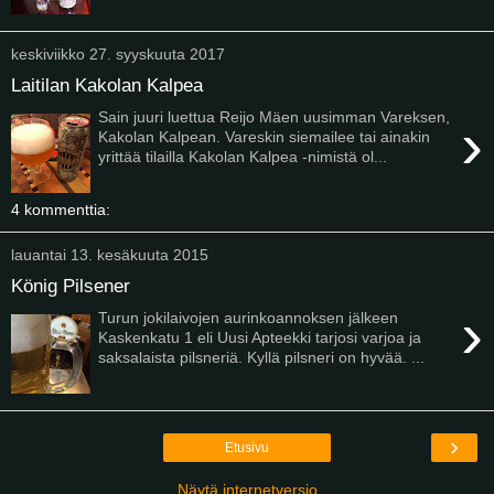
keskiviikko 27. syyskuuta 2017
Laitilan Kakolan Kalpea
Sain juuri luettua Reijo Mäen uusimman Vareksen,
›
Kakolan Kalpean. Vareskin siemailee tai ainakin
yrittää tilailla Kakolan Kalpea -nimistä ol...
4 kommenttia:
lauantai 13. kesäkuuta 2015
König Pilsener
›
Turun jokilaivojen aurinkoannoksen jälkeen
Kaskenkatu 1 eli Uusi Apteekki tarjosi varjoa ja
saksalaista pilsneriä. Kyllä pilsneri on hyvää. ...
›
Etusivu
Näytä internetversio