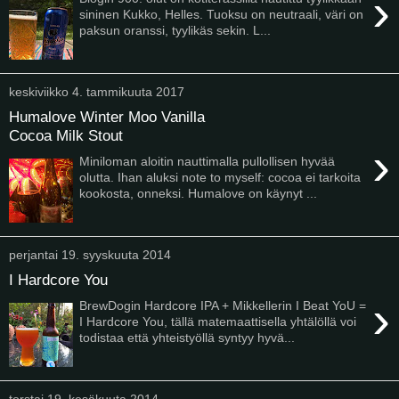
›
sininen Kukko, Helles. Tuoksu on neutraali, väri on
paksun oranssi, tyylikäs sekin. L...
keskiviikko 4. tammikuuta 2017
Humalove Winter Moo Vanilla
Cocoa Milk Stout
›
Miniloman aloitin nauttimalla pullollisen hyvää
olutta. Ihan aluksi note to myself: cocoa ei tarkoita
kookosta, onneksi. Humalove on käynyt ...
perjantai 19. syyskuuta 2014
I Hardcore You
›
BrewDogin Hardcore IPA + Mikkellerin I Beat YoU =
I Hardcore You, tällä matemaattisella yhtälöllä voi
todistaa että yhteistyöllä syntyy hyvä...
torstai 19. kesäkuuta 2014