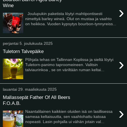
Wine
›
Joulupukin paketista löytyi mahtipontisesti
nimettyä barley wineä. Olut on mustaa ja vaahto
on heikkoa. Vuoden kypsytys bourbon-tynnyreiss...
perjantai 5. joulukuuta 2025
Tuletorn Talvepäike
›
Põhjala tehas on Tallinnan Koplissa ja sieltä löytyi
Tuletorn-panimo taproomeineen. Valitsin
talviaurinkoa , se on väriltään ruman keltai...
lauantai 29. maaliskuuta 2025
Mallassepät Father Of All Beers
F.O.A.B.
›
Naantalilainen kaikkien oluiden isä on lasillisessa
sameaa keltaisuutta, sen vaahtohattu katoaa
nopeasti. Lasin pohjalla ui vähän jotain val...