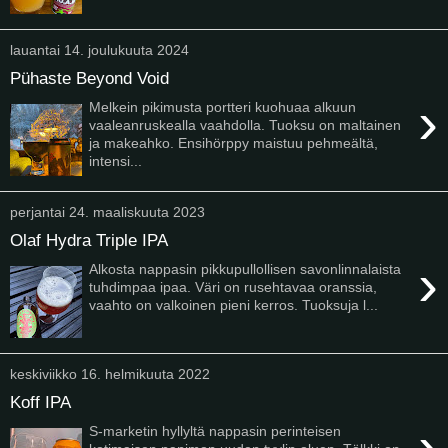
lauantai 14. joulukuuta 2024
Pühaste Beyond Void
›
Melkein pikimusta portteri kuohuaa alkuun
vaaleanruskealla vaahdolla. Tuoksu on maltainen
ja makeahko. Ensihörppy maistuu pehmeältä,
intensi...
perjantai 24. maaliskuuta 2023
Olaf Hydra Triple IPA
›
Alkosta nappasin pikkupullollisen savonlinnalaista
tuhdimpaa ipaa. Väri on rusehtavaa oranssia,
vaahto on valkoinen pieni kerros. Tuoksuja l...
keskiviikko 16. helmikuuta 2022
Koff IPA
›
S-marketin hyllyltä nappasin perinteisen