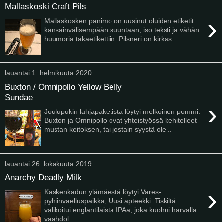
Mallaskoski Craft Pils
›
Mallaskosken panimo on uusinut oluiden etiketit
kansainvälisempään suuntaan, iso teksti ja vähän
huumoria takaetikettiin. Pilsneri on kirkas...
lauantai 1. helmikuuta 2020
Buxton / Omnipollo Yellow Belly
Sundae
›
Joulupukin lahjapaketista löytyi melkoinen pommi.
Buxton ja Omnipollo ovat yhteistyössä kehitelleet
mustan keitoksen, tai jostain syystä ole...
lauantai 26. lokakuuta 2019
Anarchy Deadly Milk
›
Kaskenkadun ylämäestä löytyi Vares-
pyhiinvaelluspaikka, Uusi apteekki. Tiskiltä
valikoitui englantilaista IPAa, joka kuohui harvalla
vaahdol...