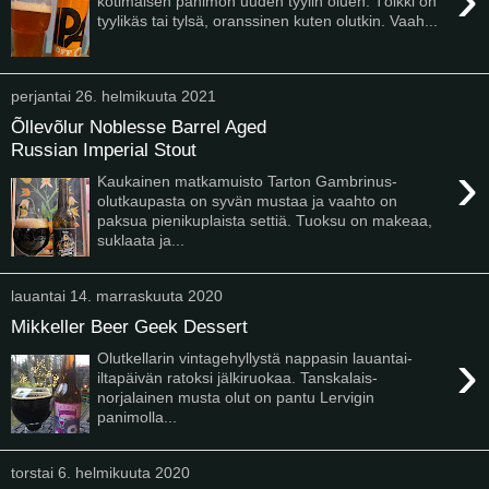
kotimaisen panimon uuden tyylin oluen. Tölkki on
tyylikäs tai tylsä, oranssinen kuten olutkin. Vaah...
perjantai 26. helmikuuta 2021
Õllevõlur Noblesse Barrel Aged
Russian Imperial Stout
›
Kaukainen matkamuisto Tarton Gambrinus-
olutkaupasta on syvän mustaa ja vaahto on
paksua pienikuplaista settiä. Tuoksu on makeaa,
suklaata ja...
lauantai 14. marraskuuta 2020
Mikkeller Beer Geek Dessert
›
Olutkellarin vintagehyllystä nappasin lauantai-
iltapäivän ratoksi jälkiruokaa. Tanskalais-
norjalainen musta olut on pantu Lervigin
panimolla...
torstai 6. helmikuuta 2020