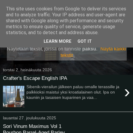
This site uses cookies from Google to deliver its services
Pullollinen
and to analyze traffic. Your IP address and user-agent are
shared with Google along with performance and security
metrics to ensure quality of service, generate usage
statistics, and to detect and address abuse.
▼
LEARN MORE
GOT IT
Näytetään tekstit, joissa on tunniste
paksu
.
Näytä kaikki
tekstit
torstai 2. heinäkuuta 2026
Crafter's Escape English IPA
›
Sibenik-vierailun jälkeen paluu omalle terassille ja
palkkioksi maistui yksi kroatialainen olut. Ipa on
kauniin ja tasaisen kuparinen ja vaa...
lauantai 27. joulukuuta 2025
Sori Vinum Maximus Vol 1
Bourbon Barrel-Aged Barley