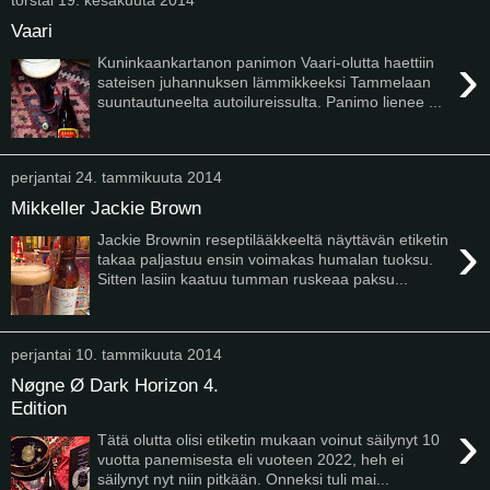
Vaari
›
Kuninkaankartanon panimon Vaari-olutta haettiin
sateisen juhannuksen lämmikkeeksi Tammelaan
suuntautuneelta autoilureissulta. Panimo lienee ...
perjantai 24. tammikuuta 2014
Mikkeller Jackie Brown
›
Jackie Brownin reseptilääkkeeltä näyttävän etiketin
takaa paljastuu ensin voimakas humalan tuoksu.
Sitten lasiin kaatuu tumman ruskeaa paksu...
perjantai 10. tammikuuta 2014
Nøgne Ø Dark Horizon 4.
Edition
›
Tätä olutta olisi etiketin mukaan voinut säilynyt 10
vuotta panemisesta eli vuoteen 2022, heh ei
säilynyt nyt niin pitkään. Onneksi tuli mai...