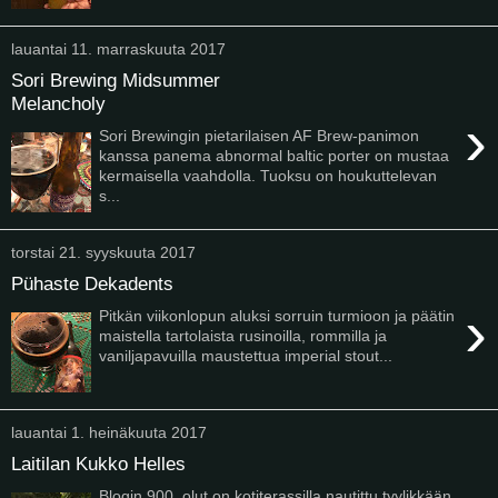
lauantai 11. marraskuuta 2017
Sori Brewing Midsummer
Melancholy
›
Sori Brewingin pietarilaisen AF Brew-panimon
kanssa panema abnormal baltic porter on mustaa
kermaisella vaahdolla. Tuoksu on houkuttelevan
s...
torstai 21. syyskuuta 2017
Pühaste Dekadents
›
Pitkän viikonlopun aluksi sorruin turmioon ja päätin
maistella tartolaista rusinoilla, rommilla ja
vaniljapavuilla maustettua imperial stout...
lauantai 1. heinäkuuta 2017
Laitilan Kukko Helles
Blogin 900. olut on kotiterassilla nautittu tyylikkään