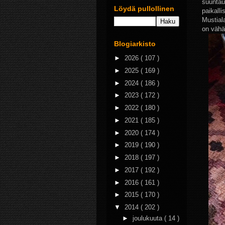
suuntau
Löydä pullollinen
paikall
Mustial
on vähän
Blogiarkisto
►
2026
( 107 )
►
2025
( 169 )
►
2024
( 186 )
►
2023
( 172 )
►
2022
( 180 )
►
2021
( 185 )
►
2020
( 174 )
►
2019
( 190 )
►
2018
( 197 )
►
2017
( 192 )
►
2016
( 161 )
►
2015
( 170 )
▼
2014
( 202 )
►
joulukuuta
( 14 )