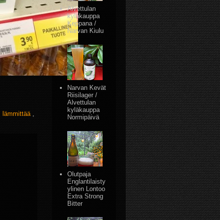
Alvettulan
kyläkauppa
Keppana /
Narvan Kiulu
Narvan Kevät
Riisilager /
Alvettulan
kyläkauppa
,
lämmittää
,
Normipäivä
Olutpaja
Englantilaisty
ylinen Lontoo
Extra Strong
Bitter