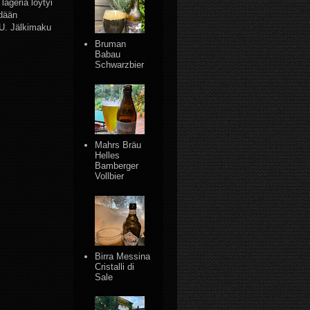
ageria löytyi
hdään
U. Jälkimaku
Bruman
Babau
Schwarzbier
Mahrs Bräu
Helles
Bamberger
Vollbier
Birra Messina
Cristalli di
Sale