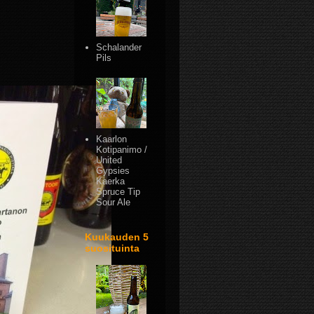
Schalander
Pils
Kaarlon
Kotipanimo /
United
Gypsies
Kaerka
Spruce Tip
Sour Ale
Kuukauden 5
suosituinta