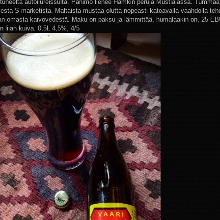
tuneelta autoilureissulta. Panimo lienee Hamkin peruja Mustialassa. Tummaa l
isesta S-marketista. Maltaista mustaa olutta nopeasti katoavalla vaahdolla te
an omasta kaivovedestä. Maku on paksu ja lämmittää, humalaakin on, 25 EB
 liian kuiva. 0,5l, 4,5%, 4/5