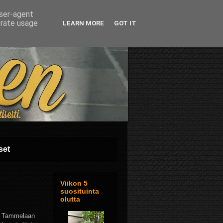
user-agent
erate usage
LEARN MORE
GOT IT
set
Viikon 5
suosituinta
olutta
si Tammelaan