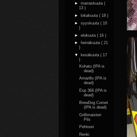
►
marraskuuta
(
13 )
►
lokakuuta
( 18 )
►
syyskuuta
( 10
)
►
elokuuta
( 16 )
►
heinäkuuta
( 21
)
▼
kesäkuuta
( 17
)
Kohatu (IPA is
dead)
Amarillo (IPA is
dead)
Exp 366 (IPA is
dead)
BrewDog Comet
(IPA is dead)
Grillimaisteri
Pils
Pehtoori
Renki