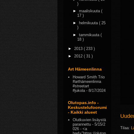
)
►
maaliskuuta
(
17 )
►
helmikuuta
( 25
)
►
tammikuuta
(
18 )
►
2013
( 233 )
►
2012
( 31 )
Art Hämeenlinna
Howard Smith Trio
#arthämeenlinna
#streetart
#jukola
- 8/17/2024
Olutopas.info -
Keskustelufoorumi
- Kaikki alueet
Uudem
Olutkuvien lisäystä
parannettu
- 5/15/2
Tilaa:
L
026
- <a
href="https://olutop