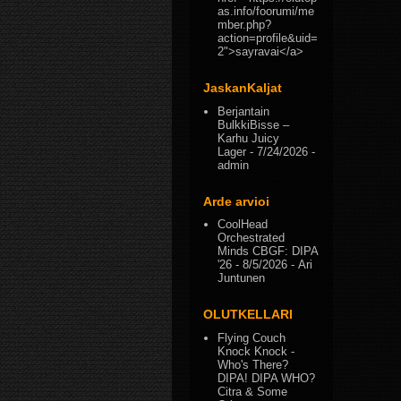
as.info/foorumi/me
mber.php?
action=profile&uid=
2">sayravai</a>
JaskanKaljat
Berjantain
BulkkiBisse –
Karhu Juicy
Lager
- 7/24/2026
-
admin
Arde arvioi
CoolHead
Orchestrated
Minds CBGF: DIPA
'26
- 8/5/2026
- Ari
Juntunen
OLUTKELLARI
Flying Couch
Knock Knock -
Who's There?
DIPA! DIPA WHO?
Citra & Some