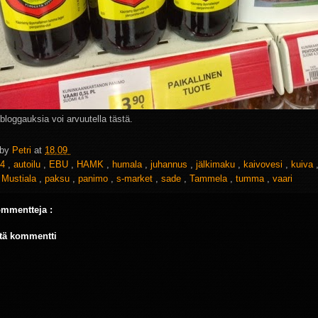
 bloggauksia voi arvuutella tästä.
 by
Petri
at
18.09
4
,
autoilu
,
EBU
,
HAMK
,
humala
,
juhannus
,
jälkimaku
,
kaivovesi
,
kuiva
,
Mustiala
,
paksu
,
panimo
,
s-market
,
sade
,
Tammela
,
tumma
,
vaari
ommentteja :
tä kommentti