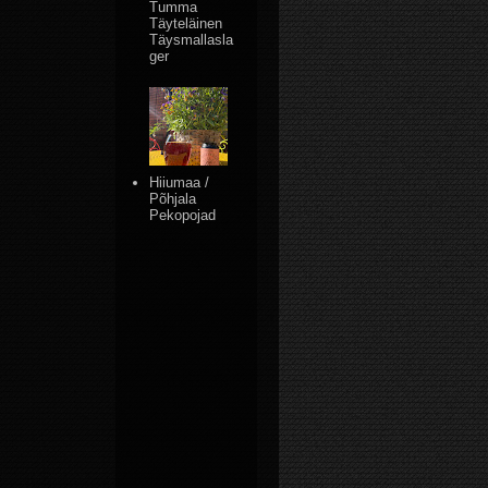
Tumma
Täyteläinen
Täysmallasla
ger
Hiiumaa /
Põhjala
Pekopojad