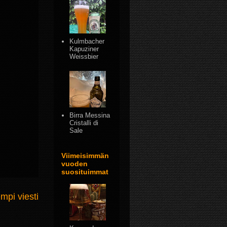
Kulmbacher
Kapuziner
Weissbier
Birra Messina
Cristalli di
Sale
Viimeisimmän
vuoden
suosituimmat
mpi viesti