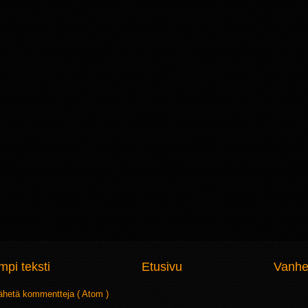
pi teksti
Etusivu
Vanhe
ähetä kommentteja ( Atom )