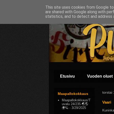
This site uses cookies from Google to 
are shared with Google along with per
statistics, and to detect and address 
Etusivu
Vuoden oluet
torstai
Maapallokokkaus
Maapallokokkaus/T
Vaari
uvalu 24/235 🌏🌎
🌍🪐
- 3/29/2025
Kuninka