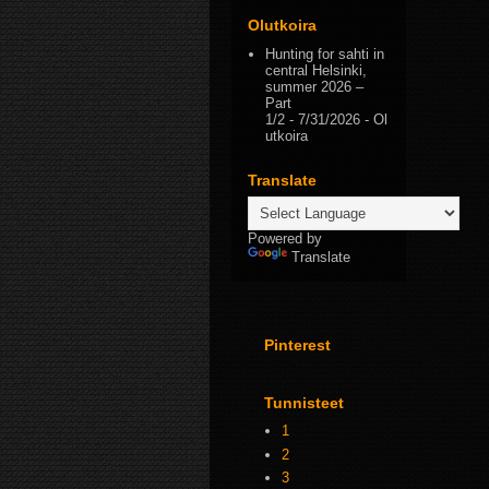
Olutkoira
Hunting for sahti in
central Helsinki,
summer 2026 –
Part
1/2
- 7/31/2026
- Ol
utkoira
Translate
Powered by
Translate
Pinterest
Tunnisteet
1
2
3