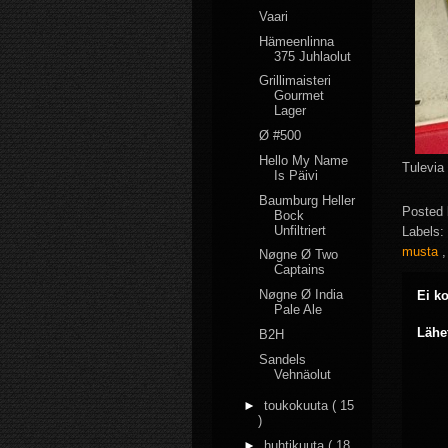
Vaari
Hämeenlinna
375 Juhlaolut
Grillimaisteri
Gourmet
Lager
Ø #500
Hello My Name
Tulevia
Is Päivi
Baumburg Heller
Posted
Bock
Unfiltriert
Labels:
musta
Nøgne Ø Two
Captains
Nøgne Ø India
Ei k
Pale Ale
Lähe
B2H
Sandels
Vehnäolut
►
toukokuuta
( 15
)
►
huhtikuuta
( 18