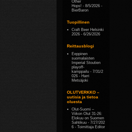
Other
Hops!
- 8/5/2026
-
BierBaron
Tuopillinen
Craft Beer Helsinki
2026
- 6/26/2026
Reittausblogi
Eeppinen
suomalaisten
Imperial Stoutien
playoff-
kamppailu
- 7/31/2
026
- Harri
Metsäjoki
OLUTVERKKO –
uutisia ja tietoa
oluesta
Olut-Suomi –
Viikon Olut 31-26:
Elokuu on Suomen
Sahtikuu
- 7/27/202
6
- Toimittaja Editor