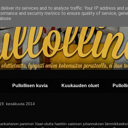
deliver its services and to analyze traffic. Your IP address and 
formance and security metrics to ensure quality of service, gen
abuse.
Pullollisen kuvia
Kuukauden oluet
Pullolli
 19. kesäkuuta 2014
ankartanon panimon Vaari-olutta haettiin sateisen juhannuksen lämmikkeek