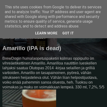
This site uses cookies from Google to deliver its services
Pullollinen
and to analyze traffic. Your IP address and user-agent are
shared with Google along with performance and security
metrics to ensure quality of service, generate usage
statistics, and to detect and address abuse.
▼
LEARN MORE
GOT IT
lauantai 28. kesäkuuta 2014
Amarillo (IPA is dead)
BrewDogin humalaopetuspaketin kolmas oppipullo on
vihreäetikettinen Amarillo. Amarilloa nautittiin lueskellen
lahjaksi saatua Olutopas 2014 -kirjaa selaillen ja grilliä
vartioiden. Amarillo on tasapainoinen, pyöreä, vähän
sitrukseen heijasteleva olut. Vähän liian helpostijuotava,
voiko enää pahemmin sanoa oluesta, heh. Tuoksu on
voimakas ja maku on voimakkaan lempeä. 330 ml, 7,2%, 5/5