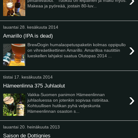
pintahiivaolut. Tuoksu on leipäinen ja maku myös.
Makeaa ja pyöreää, jostain 80-luv...
lauantai 28. kesäkuuta 2014
Amarillo (IPA is dead)
›
BrewDogin humalaopetuspaketin kolmas oppipullo
on vihreäetikettinen Amarillo. Amarilloa nautittiin
lueskellen lahjaksi saatua Olutopas 2014 ...
tiistai 17. kesäkuuta 2014
Hämeenlinna 375 Juhlaolut
›
Vakka-Suomen panimon Hämeenlinnan
juhlaoluessa on jotenkin sopivaa ristiriitaa.
Kohtuullisen hutikan pyhä veljeskunta
Hämeenlinnan osaston s...
lauantai 20. heinäkuuta 2013
Saison de Dottignies