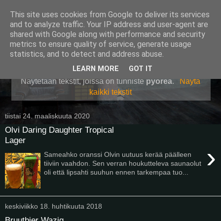
This site uses cookies from Google to deliver its services
Pullollinen
and to analyze traffic. Your IP address and user-agent are
shared with Google along with performance and security
metrics to ensure quality of service, generate usage
statistics, and to detect and address abuse.
▼
LEARN MORE
GOT IT
Näytetään tekstit, joissa on tunniste
pyöreä
.
Näytä
kaikki tekstit
tiistai 24. maaliskuuta 2020
Olvi Daring Daughter Tropical
Lager
›
Sameahko oranssi Olvin uutuus kerää päälleen
tiiviin vaahdon. Sen verran houkutteleva saunaolut
oli että lipsahti suuhun ennen tarkempaa tuo...
keskiviikko 18. huhtikuuta 2018
Bruutbier Wazig