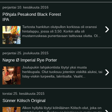
perjantai 10. kesäkuuta 2016
Põhjala Pesakond Black Forest
IPA
›
Tartosta hankitun olutpullon korkissa oli oranssi
hintalappu, jossa oli 3,50. Korkin alla oli
mustanruskeaa punertavaan taittuvaa olutta. Ol...
perjantai 25. joulukuuta 2015
Nøgne Ø Imperial Rye Porter
›
Joulupukin lahjakontista löytyi yksi musta
herkkupala. Olut tuoksuu jotenkin viskiltä aluksi, tai
Islay-viskin turpeelta, lakritsalta. Vaaht...
torstai 25. kesäkuuta 2015
Sünner Kölsch Original
›
Alkon hyllyltä löytyi kölniläinen Kölsch-olut, joka on