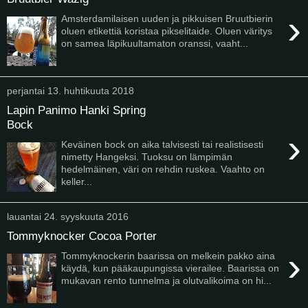
›
Amsterdamilaisen uuden ja pikkuisen Bruutbierin
oluen etikettiä koristaa pikselitaide. Oluen väritys
on samea läpikuultamaton oranssi, vaaht...
perjantai 13. huhtikuuta 2018
Lapin Panimo Hanki Spring
Bock
›
Keväinen bock on aika talvisesti tai realistisesti
nimetty Hangeksi. Tuoksu on lämpimän
hedelmäinen, väri on rehdin ruskea. Vaahto on
keller...
lauantai 24. syyskuuta 2016
Tommyknocker Cocoa Porter
›
Tommyknockerin baarissa on melkein pakko aina
käydä, kun pääkaupungissa vierailee. Baarissa on
mukavan rento tunnelma ja olutvalikoima on hi...