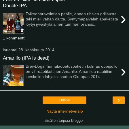
Double IPA
›
Talkooharavointien päälle, ennen ribsien grillausta
teki mieli vähän olutta. Syntymäpäivälahjapaketista
löytyi jyväskyläläinen tumman oranss...
1 kommentti:
lauantai 28. kesäkuuta 2014
Amarillo (IPA is dead)
›
BrewDogin humalaopetuspaketin kolmas oppipullo
on vihreäetikettinen Amarillo. Amarilloa nautittiin
lueskellen lahjaksi saatua Olutopas 2014 ...
›
Etusivu
Näytä internetversio
Sisällön tarjoaa
Blogger
.