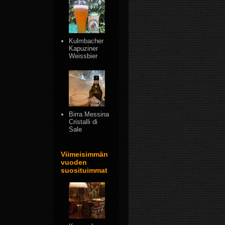
Kulmbacher
Kapuziner
Weissbier
Birra Messina
Cristalli di
Sale
Viimeisimmän
vuoden
suosituimmat