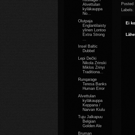
Posted
Alvettulan
kyläkauppa
Labels:
No...
Olutpaja
Ei k
Englantilaisty
ylinen Lontoo
Extra Strong
Lähe
...
Insel Baltic
Dubbel
Lepi Dečki
Nikola Zrinski
Miklos Zrinyi
Traditiona...
Runqarage
Teresa Banks
Human Error
Alvettulan
kyläkauppa
Keppana /
Narvan Kiulu
Tuju Jalkapuu
Belgian
Golden Ale
Bruman