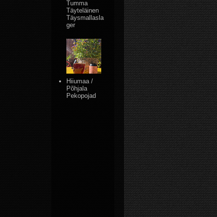
Tumma
Täyteläinen
Täysmallasla
ger
Hiiumaa /
Põhjala
Pekopojad