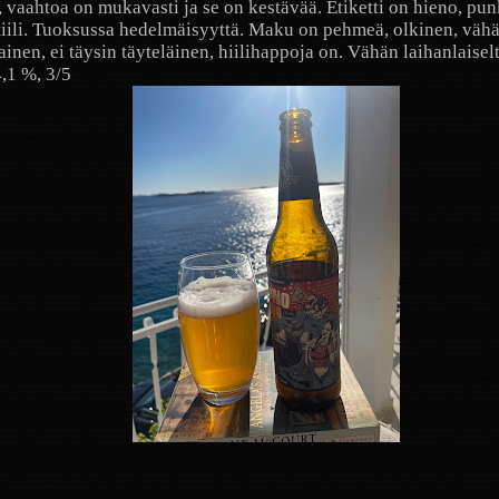
, vaahtoa on mukavasti ja se on kestävää. Etiketti on hieno, pun
iili. Tuoksussa hedelmäisyyttä. Maku on pehmeä, olkinen, väh
inen, ei täysin täyteläinen, hiilihappoja on. Vähän laihanlaisel
4,1 %, 3/5