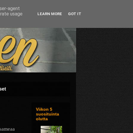
user-agent
erate usage
LEARN MORE
GOT IT
set
Viikon 5
suosituinta
olutta
 sameaa