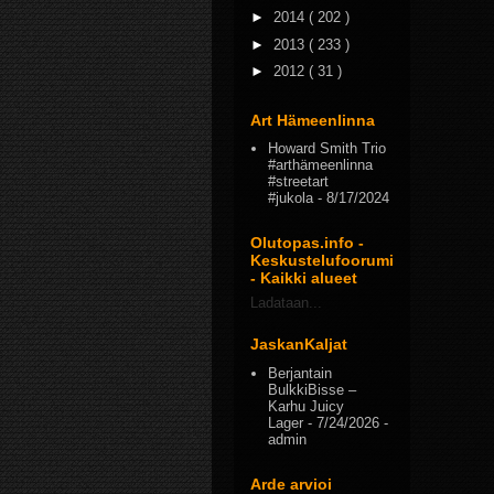
►
2014
( 202 )
►
2013
( 233 )
►
2012
( 31 )
Art Hämeenlinna
Howard Smith Trio
#arthämeenlinna
#streetart
#jukola
- 8/17/2024
Olutopas.info -
Keskustelufoorumi
- Kaikki alueet
Ladataan...
JaskanKaljat
Berjantain
BulkkiBisse –
Karhu Juicy
Lager
- 7/24/2026
-
admin
Arde arvioi