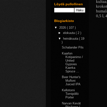
kultaa
Löydä pullollinen
krokot
humala
0,5 l, 
Blogiarkisto
▼
2026
( 107 )
►
elokuuta
( 2 )
▼
heinäkuuta
( 19
)
Schalander Pils
Kaarlon
Kotipanimo /
United
Gypsies
Kaerka
Spruce ...
Beer Hunter's
Mufloni
Juiced IPA
Kellotorni
Tornipöllö
Porter
Narvan Kevät
Riisilager /