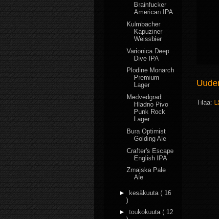
Brainfucker
American IPA
Kulmbacher
Kapuziner
Weissbier
Varionica Deep
Dive IPA
Plodine Monarch
Premium
Uudem
Lager
Medvedgrad
Tilaa:
L
Hladno Pivo
Punk Rock
Lager
Bura Optimist
Golding Ale
Crafter's Escape
English IPA
Zmajska Pale
Ale
►
kesäkuuta
( 16
)
►
toukokuuta
( 12