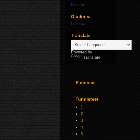
Ladataan...
Olutkoira
Ladataan...
Translate
Powered by
Translate
Pinterest
Tunnisteet
1
2
3
4
5