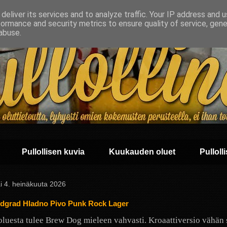
deliver its services and to analyze traffic. Your IP address and 
formance and security metrics to ensure quality of service, gen
abuse.
Pullollisen kuvia
Kuukauden oluet
Pullolli
i 4. heinäkuuta 2026
dgrad Hladno Pivo Punk Rock Lager
luesta tulee Brew Dog mieleen vahvasti. Kroaattiversio vähän