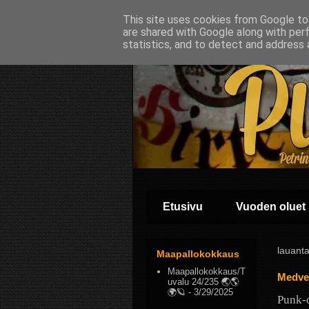
This site uses cookies from Google to 
are shared with Google along with per
statistics, and to detect and address 
Etusivu
Vuoden oluet
lauanta
Maapallokokkaus
Maapallokokkaus/T
Medve
uvalu 24/235 🌏🌎
🌍🪐
- 3/29/2025
Punk-o