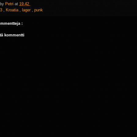
 by
Petri
at
19.42
3
,
Kroatia
,
lager
,
punk
ommentteja :
tä kommentti