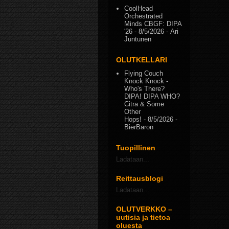
CoolHead
Orchestrated
Minds CBGF: DIPA
'26
- 8/5/2026
- Ari
Juntunen
OLUTKELLARI
Flying Couch
Knock Knock -
Who's There?
DIPA! DIPA WHO?
Citra & Some
Other
Hops!
- 8/5/2026
-
BierBaron
Tuopillinen
Ladataan...
Reittausblogi
Ladataan...
OLUTVERKKO –
uutisia ja tietoa
oluesta