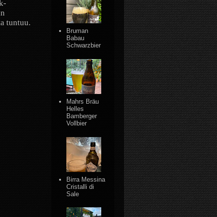
k-
än
ta tuntuu.
Bruman
Babau
Schwarzbier
Mahrs Bräu
Helles
Bamberger
Vollbier
Birra Messina
Cristalli di
Sale