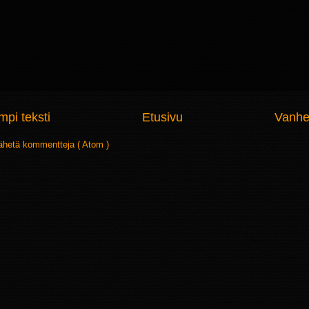
pi teksti
Etusivu
Vanhe
ähetä kommentteja ( Atom )