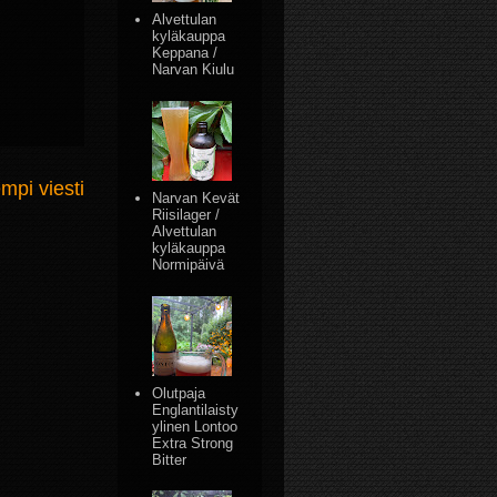
Alvettulan
kyläkauppa
Keppana /
Narvan Kiulu
mpi viesti
Narvan Kevät
Riisilager /
Alvettulan
kyläkauppa
Normipäivä
Olutpaja
Englantilaisty
ylinen Lontoo
Extra Strong
Bitter