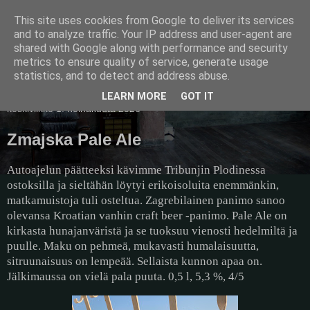
This site uses cookies from Google to deliver its services
Pullollinen
and to analyze traffic. Your IP address and user-agent are
shared with Google along with performance and security
metrics to ensure quality of service, generate usage
statistics, and to detect and address abuse.
▼
LEARN MORE
GOT IT
keskiviikko 1. heinäkuuta 2026
Zmajska Pale Ale
Autoajelun päätteeksi kävimme Tribunjin Plodinessa
ostoksilla ja sieltähän löytyi erikoisoluita enemmänkin,
matkamuistoja tuli osteltua. Zagrebilainen panimo sanoo
olevansa Kroatian vanhin craft beer -panimo. Pale Ale on
kirkasta hunajanväristä ja se tuoksuu vienosti hedelmiltä ja
puulle. Maku on pehmeä, mukavasti humalaisuutta,
sitruunaisuus on lempeää. Sellaista kunnon apaa on.
Jälkimaussa on vielä pala puuta. 0,5 l, 5,3 %, 4/5