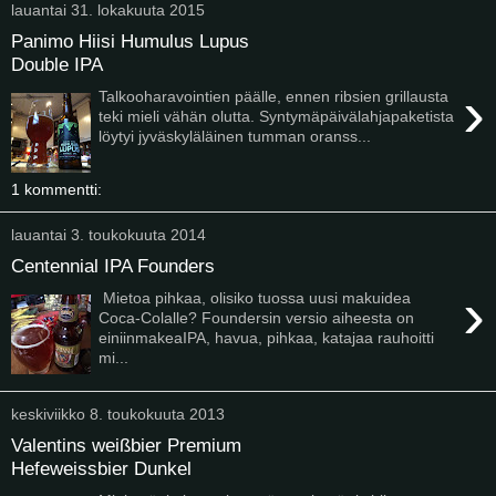
lauantai 31. lokakuuta 2015
Panimo Hiisi Humulus Lupus
Double IPA
›
Talkooharavointien päälle, ennen ribsien grillausta
teki mieli vähän olutta. Syntymäpäivälahjapaketista
löytyi jyväskyläläinen tumman oranss...
1 kommentti:
lauantai 3. toukokuuta 2014
Centennial IPA Founders
›
Mietoa pihkaa, olisiko tuossa uusi makuidea
Coca-Colalle? Foundersin versio aiheesta on
einiinmakeaIPA, havua, pihkaa, katajaa rauhoitti
mi...
keskiviikko 8. toukokuuta 2013
Valentins weißbier Premium
Hefeweissbier Dunkel