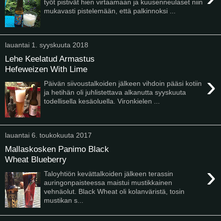
työt pistivät hien virtaamaan ja kuusenneulaset niin
mukavasti pistelemään, että palkinnoksi ...
lauantai 1. syyskuuta 2018
Lehe Keelatud Armastus
Hefeweizen With Lime
›
Päivän siivoustalkoiden jälkeen vihdoin pääsi kotiin
ja hetihän oli juhlistettava alkanutta syyskuuta
todellisella kesäoluella. Vironkielen ...
lauantai 6. toukokuuta 2017
Mallaskosken Panimo Black
Wheat Blueberry
›
Taloyhtiön kevättalkoiden jälkeen terassin
auringonpaisteessa maistui mustikkainen
vehnäolut. Black Wheat oli kolanväristä, tosin
mustikan s...