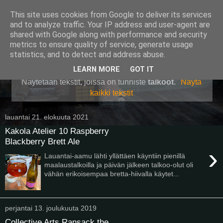
This site uses cookies from Google to deliver its services
Pullollinen
and to analyze traffic. Your IP address and user-agent are
shared with Google along with performance and security
metrics to ensure quality of service, generate usage
statistics, and to detect and address abuse.
▼
LEARN MORE
GOT IT
Näytetään tekstit, joissa on tunniste
talkoot
.
Näytä
kaikki tekstit
lauantai 21. elokuuta 2021
Kakola Atelier 10 Raspberry
Blackberry Brett Ale
›
Lauantai-aamu lähti yllättäen käyntiin pienillä
maalaustalkoilla ja päivän jälkeen talkoo-olut oli
vähän erikoisempaa bretta-hiivalla käytet...
perjantai 13. joulukuuta 2019
Collective Arts Ransack the