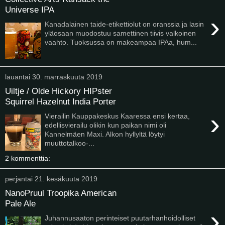
Universe IPA
›
Kanadalainen taide-etikettiolut on oranssia ja lasin
yläosaan muodostuu samettinen tiivis valkoinen
vaahto. Tuoksussa on makeampaa IPAa, hum...
lauantai 30. marraskuuta 2019
Uiltje / Olde Hickory HIPster
Squirrel Hazelnut India Porter
›
Vierailin Kauppakeskus Kaaressa ensi kertaa,
edellisvierailu olikin kun paikan nimi oli
Kannelmäen Maxi. Alkon hyllyltä löytyi
muuttotalkoo-...
2 kommenttia:
perjantai 21. kesäkuuta 2019
NanoPruul Troopika American
Pale Ale
›
Juhannusaaton perinteiset puutarhanhoidolliset