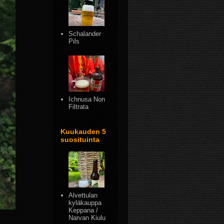
Schalander
Pils
Ichnusa Non
Filtrata
Kuukauden 5
suosituinta
Alvettulan
kyläkauppa
Keppana /
Narvan Kiulu