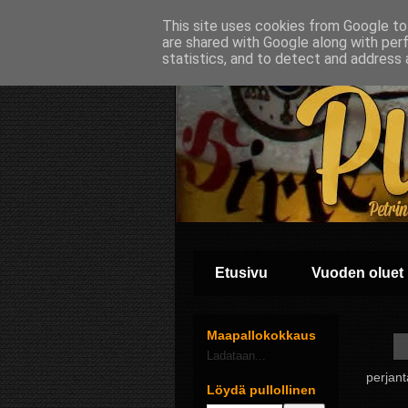
This site uses cookies from Google to 
are shared with Google along with per
statistics, and to detect and address 
Etusivu
Vuoden oluet
Maapallokokkaus
Ladataan...
perjant
Löydä pullollinen