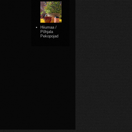
Hiiumaa /
Põhjala
Pekopojad