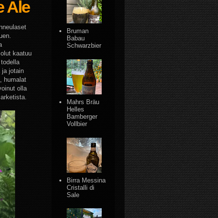
 Ale
enneulaset
Bruman
uen.
Babau
a
Schwarzbier
 olut kaatuu
todella
ja jotain
, humalat
oinut olla
arketista.
Mahrs Bräu
Helles
Bamberger
Vollbier
Birra Messina
Cristalli di
Sale