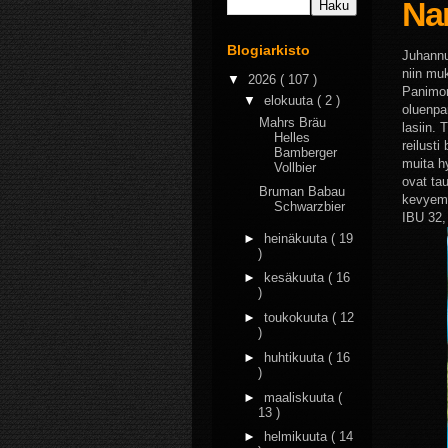
Na
Blogiarkisto
Juhannu
niin mu
▼
2026
( 107 )
Panimon
▼
elokuuta
( 2 )
oluenpa
Mahrs Bräu
lasiin. 
Helles
reilust
Bamberger
muita h
Vollbier
ovat tau
Bruman Babau
kevyemp
Schwarzbier
IBU 32,
►
heinäkuuta
( 19
)
►
kesäkuuta
( 16
)
►
toukokuuta
( 12
)
►
huhtikuuta
( 16
)
►
maaliskuuta
(
13 )
►
helmikuuta
( 14