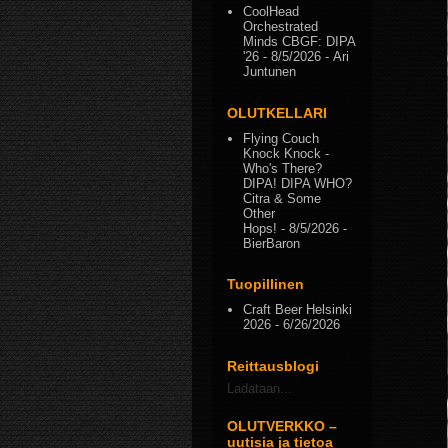
CoolHead
Orchestrated
Minds CBGF: DIPA
'26
- 8/5/2026
- Ari
Juntunen
OLUTKELLARI
Flying Couch
Knock Knock -
Who's There?
DIPA! DIPA WHO?
Citra & Some
Other
Hops!
- 8/5/2026
-
BierBaron
Tuopillinen
Craft Beer Helsinki
2026
- 6/26/2026
Reittausblogi
Ladataan...
OLUTVERKKO –
uutisia ja tietoa