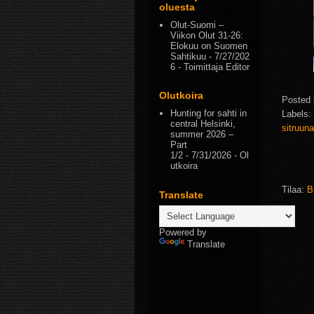
oluesta
Olut-Suomi –
Viikon Olut 31-26:
Elokuu on Suomen
Sahtikuu
- 7/27/202
6
- Toimittaja Editor
Olutkoira
Posted
Hunting for sahti in
Labels:
central Helsinki,
sitruun
summer 2026 –
Part
1/2
- 7/31/2026
- Ol
utkoira
Tilaa:
B
Translate
Powered by
Translate