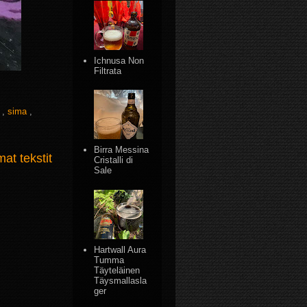
Ichnusa Non
Filtrata
a
,
sima
,
Birra Messina
t tekstit
Cristalli di
Sale
Hartwall Aura
Tumma
Täyteläinen
Täysmallasla
ger