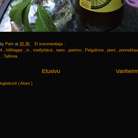
 by
Petri
at
20.38
Ei kommentteja :
4
,
hiilihappo
,
in
,
miellyttävä
,
nano
,
panimo
,
Pelgulinna
,
pieni
,
ponnahta
a
,
Tallinna
Etusivu
Vanhemma
logitekstit ( Atom )