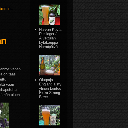
lämmin
,
Narvan Kevät
Riisilager /
an
Alvettulan
kyläkauppa
Normipäivä
 mennyt vähän
na on taas
uttu
Olutpaja
Englantilaisty
eltä vaan
ylinen Lontoo
lihapotettu
Extra Strong
 tämän oluen
Bitter