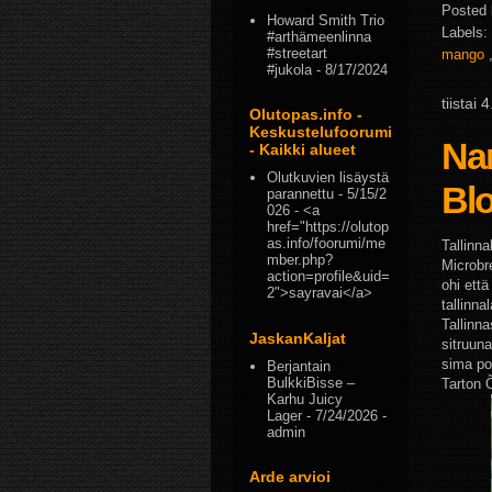
Posted
Howard Smith Trio
Labels:
#arthämeenlinna
#streetart
mango
#jukola
- 8/17/2024
tiistai
Olutopas.info -
Keskustelufoorumi
Na
- Kaikki alueet
Olutkuvien lisäystä
Bl
parannettu
- 5/15/2
026
- <a
href="https://olutop
as.info/foorumi/me
Tallinn
mber.php?
Microbre
action=profile&uid=
ohi ett
2">sayravai</a>
tallinna
Tallinn
JaskanKaljat
sitruuna
sima po
Berjantain
BulkkiBisse –
Tarton 
Karhu Juicy
Lager
- 7/24/2026
-
admin
Arde arvioi