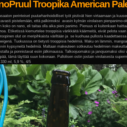
noPruul Troopika American Pale
saaton perinteiset puutarhanhoidolliset työt pistivät hien virtaamaan ja kuus
kavasti pistelemään, että palkinnoksi avasin kylmän virolaisen pienpanimo-ol
 koko on nano, eli taitaa olla aika pieni panimo. Pienuus ei kuitenkaan haitta
noa. Etiketissä kiemurtelee trooppisia värikkäitä käärmeitä, eivät pelota vaan
Troopinen olut on meripihkaista väriltään ja se kuohuaa pullosta kaadettaessa 
i beigenä. Tuokusssa on tietysti trooppisia hedelmiä. Maku on lämmin, mangoa 
yvin kypsyneitä hedelmiä. Maltaan makeuteen sotkeutuu hedelmien makeutta
stalla ja ponnistavat esiin jälkimaussa. Talkoojuomaksi ja janojuomaksi olisi v
ää, tämä täyttää suun kokonaan. Pullolisen ostin jostain virolaisesta superm
 330 ml, 5,9 %, 4/5