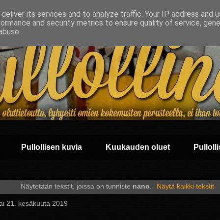
deliver its services and to analyze traffic. Your IP address and 
formance and security metrics to ensure quality of service, gen
abuse.
Pullollisen kuvia
Kuukauden oluet
Pullolli
Näytetään tekstit, joissa on tunniste
nano
.
Näytä kaikki tekstit
ai 21. kesäkuuta 2019