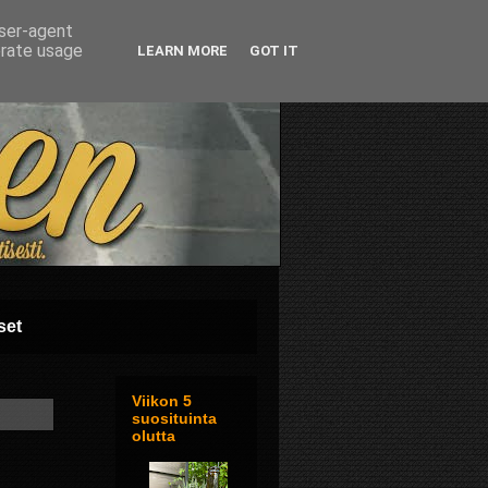
user-agent
erate usage
LEARN MORE
GOT IT
set
Viikon 5
suosituinta
olutta