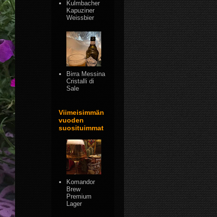
Kulmbacher
Kapuziner
Weissbier
Birra Messina
Cristalli di
Sale
Viimeisimmän
vuoden
suosituimmat
Komandor
Brew
Premium
Lager