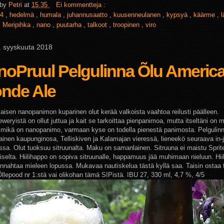
 by
Petri
at
15.35
Ei kommentteja :
4
,
hedelmä
,
humala
,
juhannusaatto
,
kuusenneulanen
,
kypsyä
,
käärme
,
,
Meripihka
,
nano
,
puutarha
,
talkoot
,
troopinen
,
viro
 4. syyskuuta 2018
noPruul Pelgulinna Õlu Americ
onde Ale
alaisen nanopanimon kuparinen olut kerää valkoista vaahtoa reilusti päälleen.
weryistä on ollut juttua ja kait se tarkoittaa pienpanimoa, mutta itseltäni on
ä mikä on nanopanimo, varmaan kyse on todella pienestä panimosta. Pelgulin
lainen kaupunginosa, Telliskiven ja Kalamajan vieressä, lieneekö seuraava in-j
assa. Olut tuoksuu sitruunalta. Maku on samanlainen. Sitruuna ei maistu Sprit
iselta. Hiilihappo on sopiva sitruunalle, happamuus jää muhimaan nieluun. Hii
nnahtaa mieleen lopussa. Mukavaa nautiskelua tästä kyllä saa. Taisin ostaa
Õllepood nr 1:stä vai olikohan tämä SIPistä. IBU 27, 330 ml, 4,7 %, 4/5