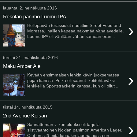
lauantai 2. heinäkuuta 2016
Rekolan panimo Luomu IPA
›
Hellepäivän terassiolut nautittiin Street Food and
Moressa, ihaillen kapeaa näkymää Vanajavedelle.
Luomu IPA oli väriltään vähän samean oran...
torstai 31. maaliskuuta 2016
Maku Amber Ale
›
Kevään ensimmäisen lenkin kävin juoksemassa
pojan kanssa. Poika oli saanut kotitehtäväksi
lenkkeillä Sportstrackerin kanssa, kun oli ollut ...
tiistai 14. huhtikuuta 2015
2nd Avenue Keisari
›
Saunattoman viikon olueksi oli tarjolla
siistivaahtoinen Nokian panimon American Lager.
Olut on sitä mitä lupaakin lageria, jossa on