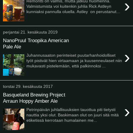
›
Remontti on valmis, mutta jatkuu huomenna.
Valmistumista voi kuitenkin juhlia Rick Astleyn
kunniaksi pannulla oluella. Astley on perustanut...
perjantai 21. kesäkuuta 2019
NanoPruul Troopika American
Pale Ale
›
Juhannusaaton perinteiset puutarhanhoidolliset
työt pistivät hien virtaamaan ja kuusenneulaset niin
mukavasti pistelemään, että palkinnoksi ...
torstai 29. kesäkuuta 2017
Basqueland Brewing Project
Arraun Hoppy Amber Ale
›
Petrinpäivän juhlallisuuksien tauottua piti tietysti
nauttia yksi olut. Baskimaan olut on juuri sitä mitä
etiketissä kerrotaan humalainen me...