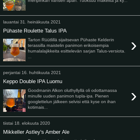
meripihkan värisen apan. Tuoksuu makeilta ja ky...
lauantai 31. heinäkuuta 2021
Pühaste Roulette Talus IPA
›
Tarton Rüütlillä sijaitsevan Pühaste Kelderin
terassilla maistelin panimon erikoisempia
humalalajikkeita esittelevän sarjan Talus-versiota.
...
perjantai 16. huhtikuuta 2021
Keppo Double IPA Luomu
›
Goodmanin Alkon oluthyllyllä oli odottamassa
minulle uuden panimon tupla-ipa. Pienen
googlettelun jälkeen selvisi että kyse on ihan
kotimais...
tiistai 18. elokuuta 2020
Mikkeller Astley's Amber Ale