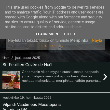
This site uses cookies from Google to deliver its services
Pullollinen
and to analyze traffic. Your IP address and user-agent are
shared with Google along with performance and security
metrics to ensure quality of service, generate usage
statistics, and to detect and address abuse.
▼
LEARN MORE
GOT IT
Näytetään tekstit, joissa on tunniste
Meripihka
.
Näytä
kaikki tekstit
tiistai 2. joulukuuta 2025
St. Feuillien Cuvée de Noël
›
Goodmanin Alkon myyjän suosituksesta nappasin
yhden belgialaiseen pikkujouluoluen . Väri on
ruskeaa mahonkia tai meripihkaa, vähän punerta...
keskiviikko 19. helmikuuta 2025
Viljandi Vaadimees Meestepuna
American IPA