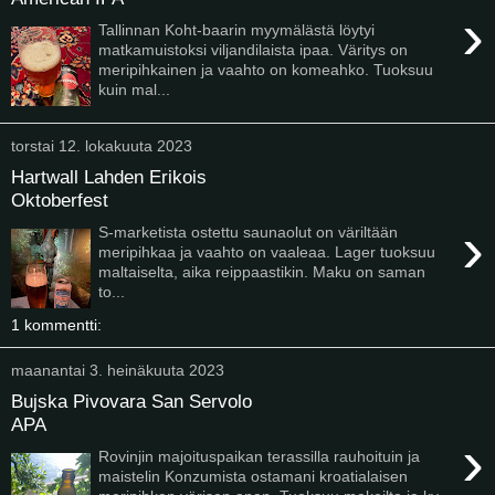
›
Tallinnan Koht-baarin myymälästä löytyi
matkamuistoksi viljandilaista ipaa. Väritys on
meripihkainen ja vaahto on komeahko. Tuoksuu
kuin mal...
torstai 12. lokakuuta 2023
Hartwall Lahden Erikois
Oktoberfest
›
S-marketista ostettu saunaolut on väriltään
meripihkaa ja vaahto on vaaleaa. Lager tuoksuu
maltaiselta, aika reippaastikin. Maku on saman
to...
1 kommentti:
maanantai 3. heinäkuuta 2023
Bujska Pivovara San Servolo
APA
›
Rovinjin majoituspaikan terassilla rauhoituin ja
maistelin Konzumista ostamani kroatialaisen