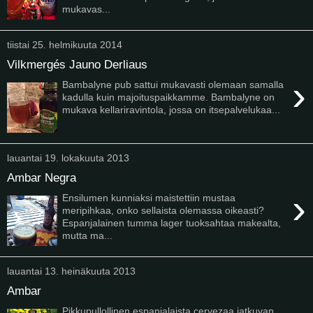
mukavas...
tiistai 25. helmikuuta 2014
Vilkmergés Jauno Derliaus
›
Bambalyne pub sattui mukavasti olemaan samalla
kadulla kuin majoituspaikkamme. Bambalyne on
mukava kellariravintola, jossa on itsepalvelukaa...
lauantai 19. lokakuuta 2013
Ambar Negra
›
Ensilumen kunniaksi maistettiin mustaa
meripihkaa, onko sellaista olemassa oikeasti?
Espanjalainen tumma lager tuoksahtaa makealta,
mutta ma...
lauantai 13. heinäkuuta 2013
Ambar
Pikkupullollinen espanjalaista cervezaa jatkuvan