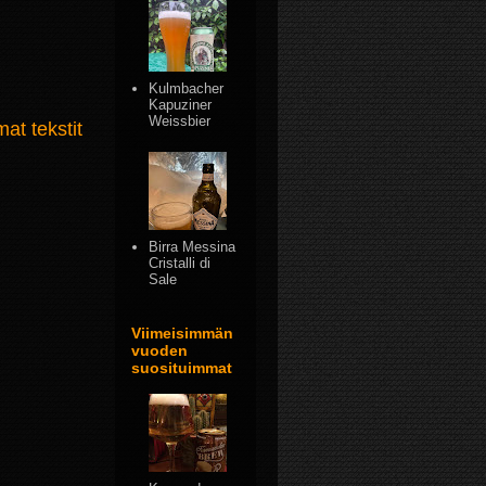
Kulmbacher
Kapuziner
Weissbier
t tekstit
Birra Messina
Cristalli di
Sale
Viimeisimmän
vuoden
suosituimmat