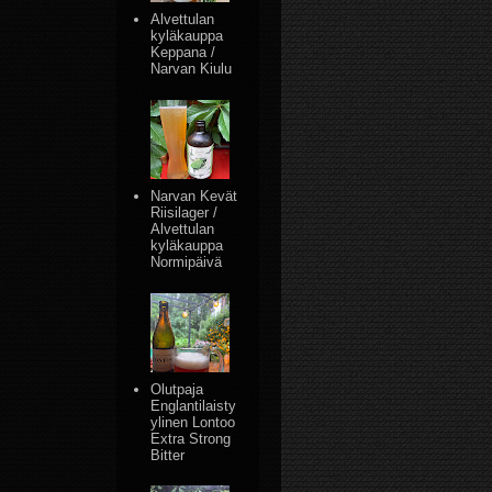
Alvettulan
kyläkauppa
Keppana /
Narvan Kiulu
Narvan Kevät
Riisilager /
Alvettulan
kyläkauppa
Normipäivä
Olutpaja
Englantilaisty
ylinen Lontoo
Extra Strong
Bitter