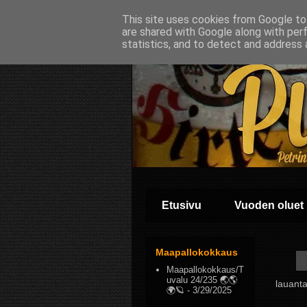
This site uses cookies from Google to 
are shared with Google along with per
statistics, and to detect and address 
Etusivu
Vuoden oluet
Maapallokokkaus
Maapallokokkaus/T
uvalu 24/235 🌏🌎
lauanta
🌍🪐
- 3/29/2025