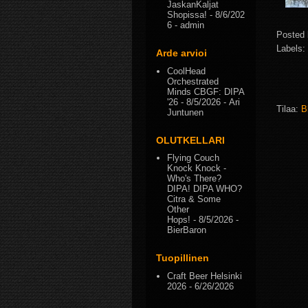
JaskanKaljat
Shopissa!
- 8/6/202
6
- admin
Posted
Labels:
Arde arvioi
CoolHead
Orchestrated
Minds CBGF: DIPA
'26
- 8/5/2026
- Ari
Tilaa:
B
Juntunen
OLUTKELLARI
Flying Couch
Knock Knock -
Who's There?
DIPA! DIPA WHO?
Citra & Some
Other
Hops!
- 8/5/2026
-
BierBaron
Tuopillinen
Craft Beer Helsinki
2026
- 6/26/2026