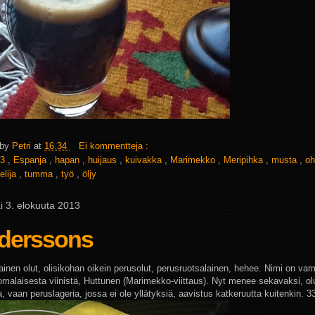
 by
Petri
at
16.34
Ei kommentteja :
3
,
Espanja
,
hapan
,
huijaus
,
kuivakka
,
Marimekko
,
Meripihka
,
musta
,
o
elija
,
tumma
,
työ
,
öljy
i 3. elokuuta 2013
derssons
ainen olut, olisikohan oikein perusolut, perusruotsalainen, hehee. Nimi on var
uomalaisesta viinistä, Huttunen (Marimekko-viittaus). Nyt menee sekavaksi, olu
 vaan peruslageria, jossa ei ole yllätyksiä, aavistus katkeruutta kuitenkin. 3