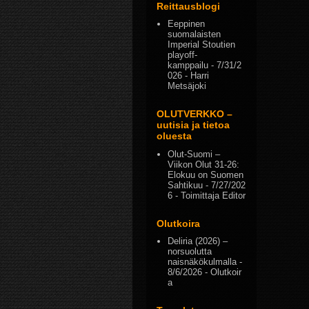
Reittausblogi
Eeppinen
suomalaisten
Imperial Stoutien
playoff-
kamppailu
- 7/31/2
026
- Harri
Metsäjoki
OLUTVERKKO –
uutisia ja tietoa
oluesta
Olut-Suomi –
Viikon Olut 31-26:
Elokuu on Suomen
Sahtikuu
- 7/27/202
6
- Toimittaja Editor
Olutkoira
Deliria (2026) –
norsuolutta
naisnäkökulmalla
-
8/6/2026
- Olutkoir
a