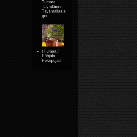
Tumma
Täyteläinen
Täysmallasla
ger
Hiiumaa /
Põhjala
Pekopojad