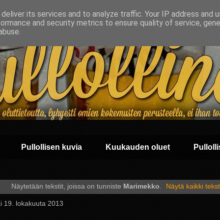
deliver its services and to analyze traffic. Your IP address and 
formance and security metrics to ensure quality of service, gen
abuse.
Pullollisen kuvia
Kuukauden oluet
Pullolli
Näytetään tekstit, joissa on tunniste
Marimekko
.
Näytä kaikki tekst
i 19. lokakuuta 2013