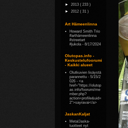
►
2013
( 233 )
►
2012
( 31 )
Art Hämeenlinna
Howard Smith Trio
#arthämeenlinna
#streetart
#jukola
- 8/17/2024
Olutopas.info -
Keskustelufoorumi
- Kaikki alueet
Olutkuvien lisäystä
parannettu
- 5/15/2
026
- <a
href="https://olutop
as.info/foorumi/me
mber.php?
action=profile&uid=
2">sayravai</a>
JaskanKaljat
MetalJaska-
tuotteet nyt