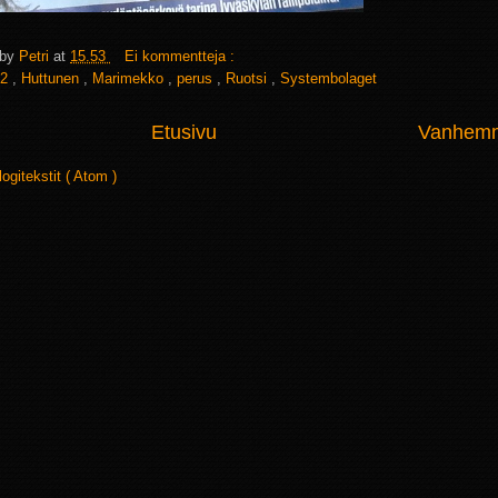
 by
Petri
at
15.53
Ei kommentteja :
2
,
Huttunen
,
Marimekko
,
perus
,
Ruotsi
,
Systembolaget
Etusivu
Vanhemma
logitekstit ( Atom )