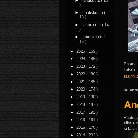
►
huhtikuuta
( 16
)
►
maaliskuuta
(
13 )
►
helmikuuta
( 14
)
►
tammikuuta
(
15 )
►
2025
( 169 )
►
2024
( 186 )
Posted
►
2023
( 172 )
Labels:
►
2022
( 180 )
suunnitt
►
2021
( 185 )
►
2020
( 174 )
lauanta
►
2019
( 190 )
An
►
2018
( 197 )
►
2017
( 192 )
Ruotsal
►
2016
( 161 )
siitä s
►
2015
( 170 )
sekavaa,
►
2014
( 202 )