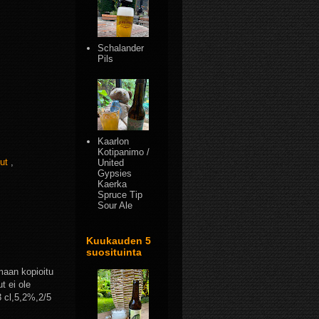
Schalander
Pils
Kaarlon
Kotipanimo /
hut
,
United
Gypsies
Kaerka
Spruce Tip
Sour Ale
Kuukauden 5
suosituinta
maan kopioitu
t ei ole
3 cl,5,2%,2/5