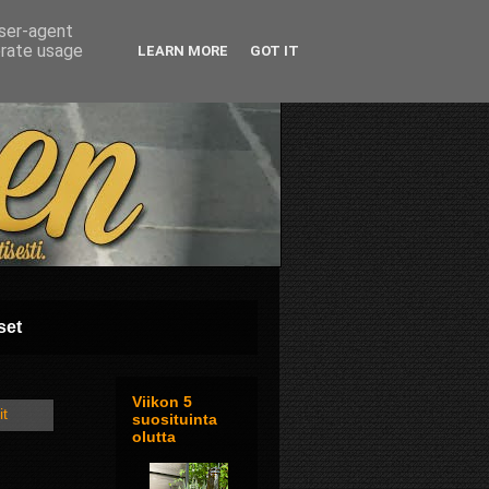
user-agent
erate usage
LEARN MORE
GOT IT
set
Viikon 5
it
suosituinta
olutta