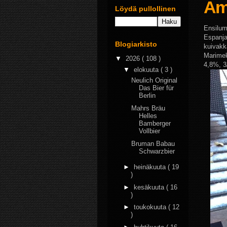
Am
Löydä pullollinen
Ensilum
Espanja
Blogiarkisto
kuivakk
Marimeko
▼
2026
( 108 )
4,8%, 3
▼
elokuuta
( 3 )
Neulich Original
Das Bier für
Berlin
Mahrs Bräu
Helles
Bamberger
Vollbier
Bruman Babau
Schwarzbier
►
heinäkuuta
( 19
)
►
kesäkuuta
( 16
)
►
toukokuuta
( 12
)