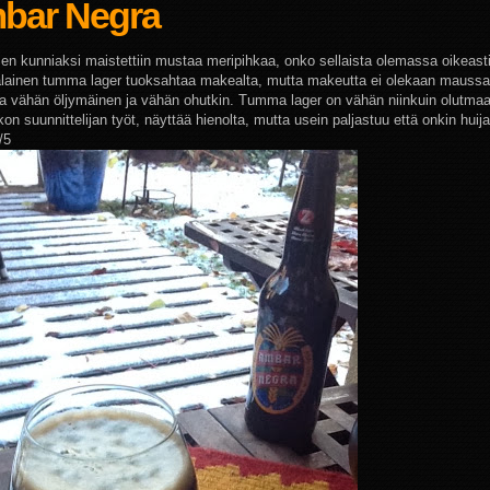
bar Negra
en kunniaksi maistettiin mustaa meripihkaa, onko sellaista olemassa oikeast
lainen tumma lager tuoksahtaa makealta, mutta makeutta ei olekaan maussa
a vähän öljymäinen ja vähän ohutkin. Tumma lager on vähän niinkuin olutma
n suunnittelijan työt, näyttää hienolta, mutta usein paljastuu että onkin huija
/5