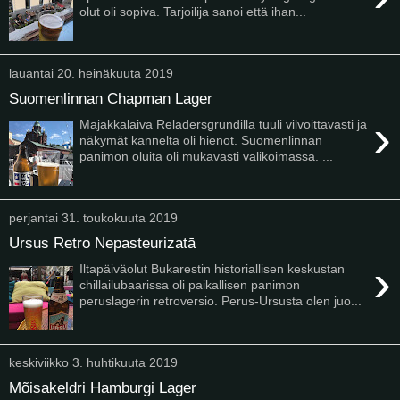
olut oli sopiva. Tarjoilija sanoi että ihan...
lauantai 20. heinäkuuta 2019
Suomenlinnan Chapman Lager
›
Majakkalaiva Reladersgrundilla tuuli vilvoittavasti ja
näkymät kannelta oli hienot. Suomenlinnan
panimon oluita oli mukavasti valikoimassa. ...
perjantai 31. toukokuuta 2019
Ursus Retro Nepasteurizatā
›
Iltapäiväolut Bukarestin historiallisen keskustan
chillailubaarissa oli paikallisen panimon
peruslagerin retroversio. Perus-Ursusta olen juo...
keskiviikko 3. huhtikuuta 2019
Mõisakeldri Hamburgi Lager