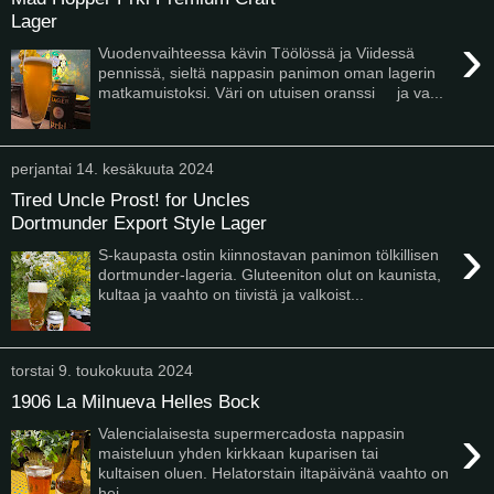
Lager
›
Vuodenvaihteessa kävin Töölössä ja Viidessä
pennissä, sieltä nappasin panimon oman lagerin
matkamuistoksi. Väri on utuisen oranssi ja va...
perjantai 14. kesäkuuta 2024
Tired Uncle Prost! for Uncles
Dortmunder Export Style Lager
›
S-kaupasta ostin kiinnostavan panimon tölkillisen
dortmunder-lageria. Gluteeniton olut on kaunista,
kultaa ja vaahto on tiivistä ja valkoist...
torstai 9. toukokuuta 2024
1906 La Milnueva Helles Bock
›
Valencialaisesta supermercadosta nappasin
maisteluun yhden kirkkaan kuparisen tai
kultaisen oluen. Helatorstain iltapäivänä vaahto on
hei...