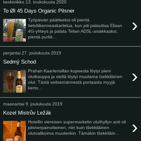
keskiviikko 13. toukokuuta 2020
To Øl 45 Days Organic Pilsner
›
Työpäivän päätteeksi oli pientä
tietoliikenneaskartelua, kun piti palauttaa Elisan
4G-yhteys ja palata Telian ADSL-asiakkaaksi,
pientä purkk...
perjantai 27. joulukuuta 2019
Sedmý Schod
›
Prahan Kaarlensillan kupeesta löytyi pieni
olutkauppa ja sieltä löytyi muutama tsekkiläinen
olut. Tästä seitsemännestä portaasta myyjä
kerto...
maanantai 9. joulukuuta 2019
Kozel Mistrův Ležák
›
Hotellin viereisen supermarketin oluthyllyn anti oli
pilsnerpainotteinen, niin kuin tšekkiläinen
olutvalikoima muutenkin. Tämäkin tšekkiläin...