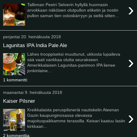
›
Tallinnan Peetri Selverin hyllyllä huomasin
arvokkaan näköisen olutpullon etiketin ja nostin
pullon saman tien ostoskärryyn ja sieltä sitten...
perjantai 20. heinäkuuta 2018
Lagunitas IPA India Pale Ale
Lähes trooppiseksi muuttunut, ukkosta lupaileva
›
sää vaati vankkaa olutta seurakseen.
Amerikkalaisen Lagunitas-panimon IPA lienee
jonkinlaine...
1 kommentti:
maanantai 9. heinäkuuta 2018
Kaiser Pilsner
Kreikkalaista peruspilsneriä nautiskelin Ateenan
›
Gazin kaupunginosassa olevassa
majoituspaikkamme terassilla. Keisari kaatuu lasiin
kirkkaan...
2 kommenttia: