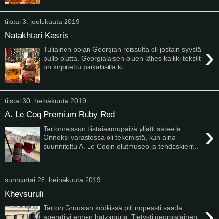
tiistai 3. joulukuuta 2019
Natakhtari Kasris
›
Tuliainen pojan Georgian reissulta oli jostain syystä
pullo olutta. Georgialaisen oluen lähes kaikki tekstit
on kirjoitettu paikallisilla ki...
tiistai 30. heinäkuuta 2019
A. Le Coq Premium Ruby Red
›
Tartonreissun tiistaiaamupäivä yllätti sateella.
Onneksi varastossa oli tekemistä, kun aina
suunniteltu A. Le Coqin olutmuseo ja tehdaskierr...
sunnuntai 28. heinäkuuta 2019
Khevsuruli
›
Tarton Gruusian köökissä piti nopeasti saada
aperatiivi ennen hatzapuria. Tietysti georgialainen