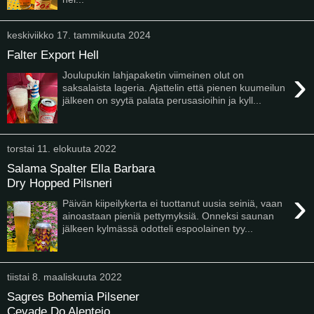
keskiviikko 17. tammikuuta 2024
Falter Export Hell
›
Joulupukin lahjapaketin viimeinen olut on
saksalaista lageria. Ajattelin että pienen kuumeilun
jälkeen on syytä palata perusasioihin ja kyll...
torstai 11. elokuuta 2022
Salama Spalter Ella Barbara
Dry Hopped Pilsneri
›
Päivän kiipeilykerta ei tuottanut uusia seiniä, vaan
ainoastaan pieniä pettymyksiä. Onneksi saunan
jälkeen kylmässä odotteli espoolainen tyy...
tiistai 8. maaliskuuta 2022
Sagres Bohemia Pilsener
Cevade Do Alentejo