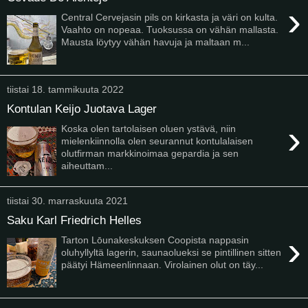
›
Central Cervejasin pils on kirkasta ja väri on kulta.
Vaahto on nopeaa. Tuoksussa on vähän mallasta.
Mausta löytyy vähän havuja ja maltaan m...
tiistai 18. tammikuuta 2022
Kontulan Keijo Juotava Lager
›
Koska olen tartolaisen oluen ystävä, niin
mielenkiinnolla olen seurannut kontulalaisen
olutfirman markkinoimaa gepardia ja sen
aiheuttam...
tiistai 30. marraskuuta 2021
Saku Karl Friedrich Helles
›
Tarton Lōunakeskuksen Coopista nappasin
oluhyllyltä lagerin, saunaolueksi se pintillinen sitten
päätyi Hämeenlinnaan. Virolainen olut on täy...