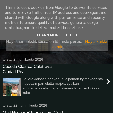
This site uses cookies from Google to deliver its services
Pullollinen
and to analyze traffic. Your IP address and user-agent are
shared with Google along with performance and security
metrics to ensure quality of service, generate usage
statistics, and to detect and address abuse.
▼
LEARN MORE
GOT IT
Näytetään tekstit, joissa on tunniste
perus
.
Näytä kaikki
tekstit
torstai 2. huhtikuuta 2026
Coceda Clásica Calatrava
Ciudad Real
›
La Vila Joiosan pääkadun leipomon kylmäkaapista
nappasin pari olutta majoituspaikan
aurinkoterassille. Espanjalainen lager on kirkkaan
kulta...
torstai 22. tammikuuta 2026
Mad Hopper Prkl Premium Craft