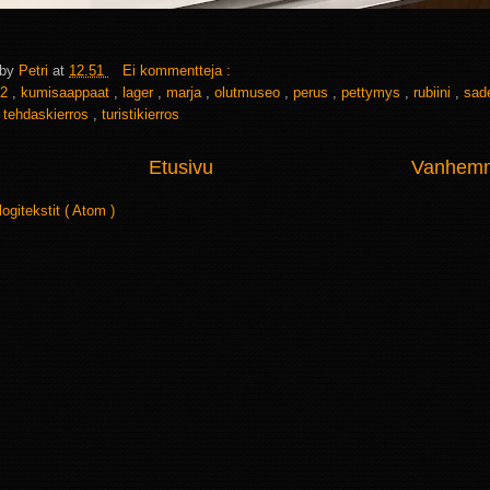
 by
Petri
at
12.51
Ei kommentteja :
2
,
kumisaappaat
,
lager
,
marja
,
olutmuseo
,
perus
,
pettymys
,
rubiini
,
sad
,
tehdaskierros
,
turistikierros
Etusivu
Vanhemma
logitekstit ( Atom )