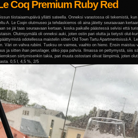
 Le Coq Premium Ruby Red
issun tiistaiaamupäivä yllätti sateella. Onneksi varastossa oli tekemistä, kun
eltu A. Le Coqin olutmuseo ja tehdaskierros oli aina jätetty seuraavaan kertaa
an se jäi taas seuraavaan kertaan, koska paikalle päästessä selvisi että turis
staisin. Olutmyymälä oli onneksi auki, joten ostin pari olutta ja tietysti olut-k
päättymistä odotellessa maistelin sitten Old Town Tartu Apartmentsissä A. L
n. Väri on vahva rubiini. Tuoksu on vaimea, vaahto on hieno. Ensin maistuu 
us ja sitten ihan peruslager, oliko jopa pahvia. Ilmassa on pettymystä, siis s
erroksen siirtymisenkin takia, pari muuta ostostani olivat lämpimiä, joten olu
rasta. 0,5 l, 4,5 %, 2/5