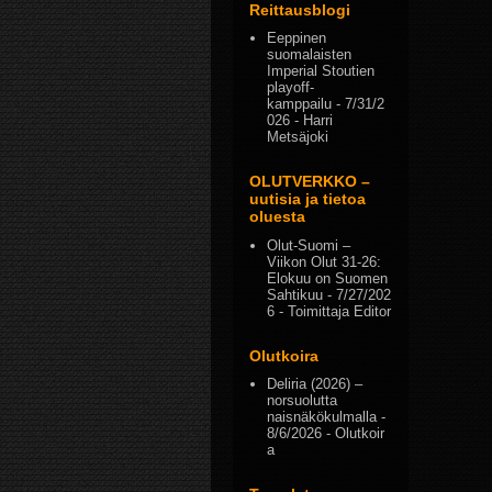
Reittausblogi
Eeppinen
suomalaisten
Imperial Stoutien
playoff-
kamppailu
- 7/31/2
026
- Harri
Metsäjoki
OLUTVERKKO –
uutisia ja tietoa
oluesta
Olut-Suomi –
Viikon Olut 31-26:
Elokuu on Suomen
Sahtikuu
- 7/27/202
6
- Toimittaja Editor
Olutkoira
Deliria (2026) –
norsuolutta
naisnäkökulmalla
-
8/6/2026
- Olutkoir
a