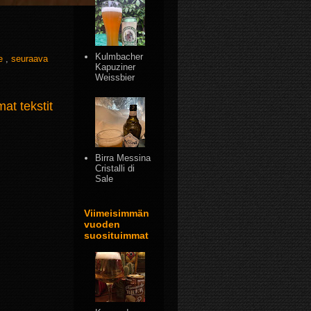
Kulmbacher
e
,
seuraava
Kapuziner
Weissbier
t tekstit
Birra Messina
Cristalli di
Sale
Viimeisimmän
vuoden
suosituimmat