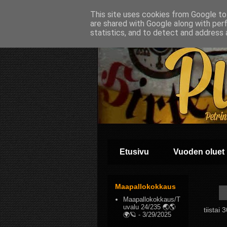
This site uses cookies from Google to 
are shared with Google along with per
statistics, and to detect and address 
Etusivu
Vuoden oluet
Maapallokokkaus
Maapallokokkaus/T
uvalu 24/235 🌏🌎
tiistai
🌍🪐
- 3/29/2025