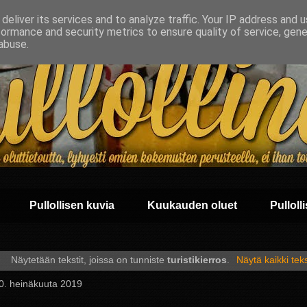
deliver its services and to analyze traffic. Your IP address and 
formance and security metrics to ensure quality of service, gen
abuse.
Pullollisen kuvia
Kuukauden oluet
Pullolli
Näytetään tekstit, joissa on tunniste
turistikierros
.
Näytä kaikki teks
 30. heinäkuuta 2019