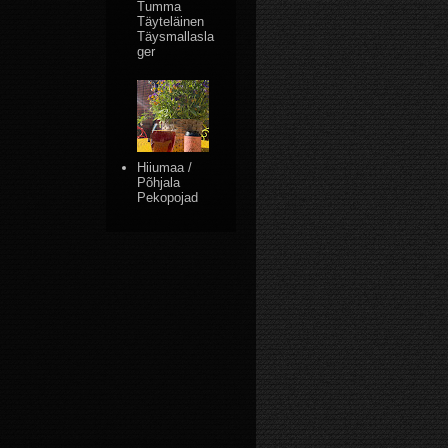
Tumma
Täyteläinen
Täysmallasla
ger
Hiiumaa /
Põhjala
Pekopojad