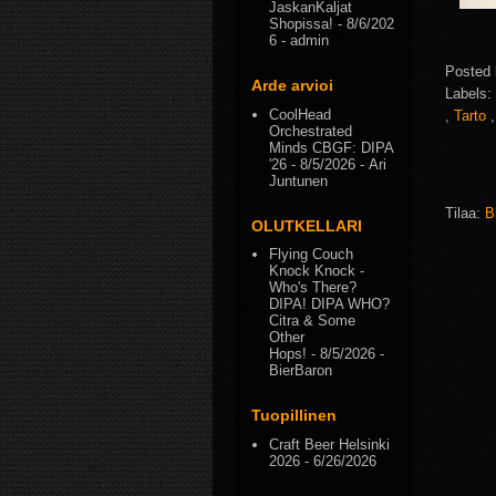
JaskanKaljat
Shopissa!
- 8/6/202
6
- admin
Posted
Arde arvioi
Labels:
CoolHead
,
Tarto
Orchestrated
Minds CBGF: DIPA
'26
- 8/5/2026
- Ari
Juntunen
Tilaa:
B
OLUTKELLARI
Flying Couch
Knock Knock -
Who's There?
DIPA! DIPA WHO?
Citra & Some
Other
Hops!
- 8/5/2026
-
BierBaron
Tuopillinen
Craft Beer Helsinki
2026
- 6/26/2026