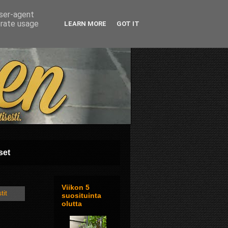
user-agent
erate usage
LEARN MORE
GOT IT
set
Viikon 5
tit
suosituinta
olutta