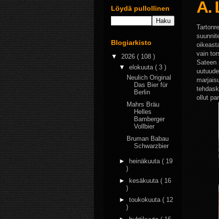
A.
Löydä pullollinen
Tartonre
suunnit
Blogiarkisto
oikeasta
vain tor
▼
2026
( 108 )
Sateen 
▼
elokuuta
( 3 )
uutuude
Neulich Original
marjaisu
Das Bier für
tehdaski
Berlin
ollut pa
Mahrs Bräu
Helles
Bamberger
Vollbier
Bruman Babau
Schwarzbier
►
heinäkuuta
( 19
)
►
kesäkuuta
( 16
)
►
toukokuuta
( 12
)