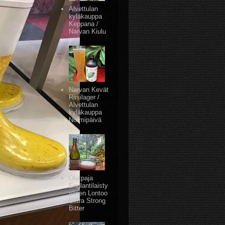
Alvettulan
kyläkauppa
Keppana /
Narvan Kiulu
Narvan Kevät
Riisilager /
Alvettulan
kyläkauppa
Normipäivä
Olutpaja
Englantilaisty
ylinen Lontoo
Extra Strong
Bitter