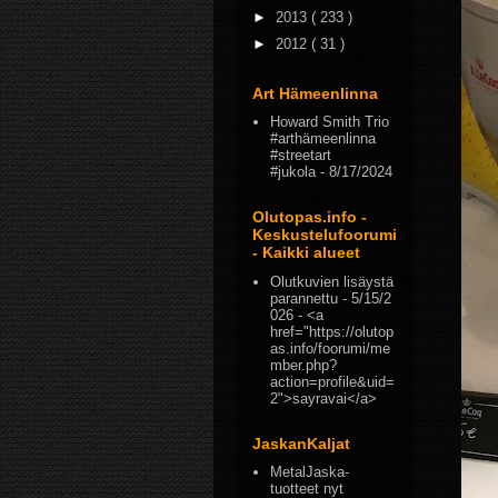
►
2013
( 233 )
►
2012
( 31 )
Art Hämeenlinna
Howard Smith Trio
#arthämeenlinna
#streetart
#jukola
- 8/17/2024
Olutopas.info -
Keskustelufoorumi
- Kaikki alueet
Olutkuvien lisäystä
parannettu
- 5/15/2
026
- <a
href="https://olutop
as.info/foorumi/me
mber.php?
action=profile&uid=
2">sayravai</a>
JaskanKaljat
MetalJaska-
tuotteet nyt