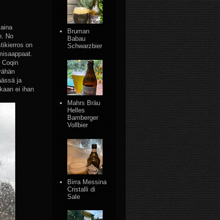
 aina
Bruman
n. No
Babau
tikierros on
Schwarzbier
umisaappaat.
e Coqin
vähän
äässä ja
tkaan ei ihan
Mahrs Bräu
Helles
Bamberger
Vollbier
Birra Messina
Cristalli di
Sale