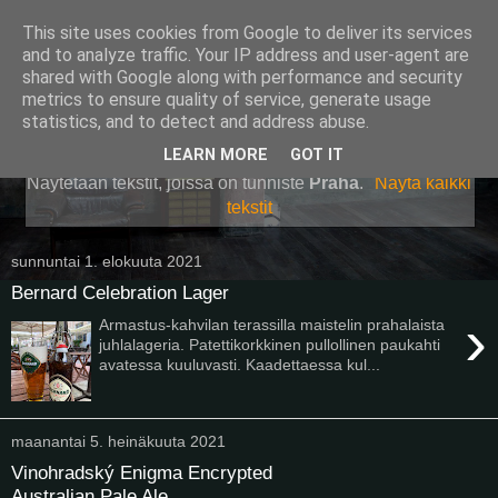
This site uses cookies from Google to deliver its services
Pullollinen
and to analyze traffic. Your IP address and user-agent are
shared with Google along with performance and security
metrics to ensure quality of service, generate usage
statistics, and to detect and address abuse.
▼
LEARN MORE
GOT IT
Näytetään tekstit, joissa on tunniste
Praha
.
Näytä kaikki
tekstit
sunnuntai 1. elokuuta 2021
Bernard Celebration Lager
›
Armastus-kahvilan terassilla maistelin prahalaista
juhlalageria. Patettikorkkinen pullollinen paukahti
avatessa kuuluvasti. Kaadettaessa kul...
maanantai 5. heinäkuuta 2021
Vinohradský Enigma Encrypted
Australian Pale Ale