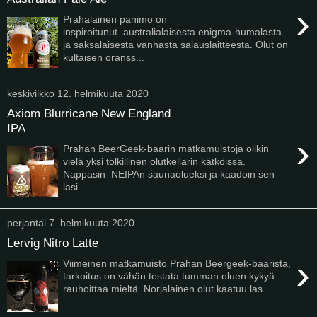
›
Prahalainen panimo on
inspiroitunut australialaisesta enigma-humalasta
ja saksalaisesta vanhasta salauslaitteesta. Olut on
kultaisen oranss...
keskiviikko 12. helmikuuta 2020
Axiom Blurricane New England
IPA
›
Prahan BeerGeek-baarin matkamuistoja olikin
vielä yksi tölkillinen olutkellarin kätköissä.
Nappasin NEIPAn saunaolueksi ja kaadoin sen
lasi...
perjantai 7. helmikuuta 2020
Lervig Nitro Latte
›
Viimeinen matkamuisto Prahan Beergeek-baarista,
tarkoitus on vähän testata tumman oluen kykyä
rauhoittaa mieltä. Norjalainen olut kaatuu las...