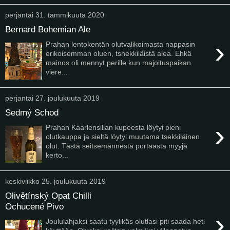
perjantai 31. tammikuuta 2020
Bernard Bohemian Ale
›
Prahan lentokentän olutvalikoimasta nappasin
erikoisemman oluen, tshekkiläistä alea. Ehkä
mainos oli mennyt perille kun majoituspaikan
viere...
perjantai 27. joulukuuta 2019
Sedmý Schod
›
Prahan Kaarlensillan kupeesta löytyi pieni
olutkauppa ja sieltä löytyi muutama tsekkiläinen
olut. Tästä seitsemännestä portaasta myyjä
kerto...
keskiviikko 25. joulukuuta 2019
Olivětínský Opat Chilli
Ochucené Pivo
›
Joululahjaksi saatu tyylikäs olutlasi piti saada heti