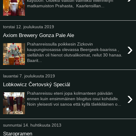
käyttöön. Olueksi valitsin valmiiksi viilennetyn
matkamuiston Prahasta, Kaarlensillan...
torstai 12. joulukuuta 2019
Axiom Brewery Gonza Pale Ale
›
Prahanreissulla poikkesin Zizkovin
kaupunginosassa olevassa Beergeek-baarissa ,
siellähän oli hienot olutvalikoimat, reilut 30 hanaa.
Baarit...
lauantai 7. joulukuuta 2019
Lobkowicz Čertovský Speciál
›
Prahanreissu eteni jopa kolmanteen päivään
ennen kuin ensimmäinen blogitus osui kohdalle.
Noin yleisesti voi sanoa että kyllä tšekkiläinen o...
sunnuntai 14. huhtikuuta 2013
Staropramen