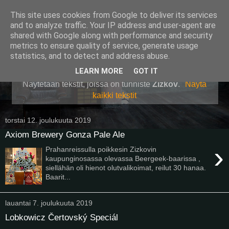
This site uses cookies from Google to deliver its services
Pullollinen
and to analyze traffic. Your IP address and user-agent are
shared with Google along with performance and security
metrics to ensure quality of service, generate usage
statistics, and to detect and address abuse.
▼
LEARN MORE
GOT IT
Näytetään tekstit, joissa on tunniste
Zizkov
.
Näytä
kaikki tekstit
torstai 12. joulukuuta 2019
Axiom Brewery Gonza Pale Ale
›
Prahanreissulla poikkesin Zizkovin
kaupunginosassa olevassa Beergeek-baarissa ,
siellähän oli hienot olutvalikoimat, reilut 30 hanaa.
Baarit...
lauantai 7. joulukuuta 2019
Lobkowicz Čertovský Speciál